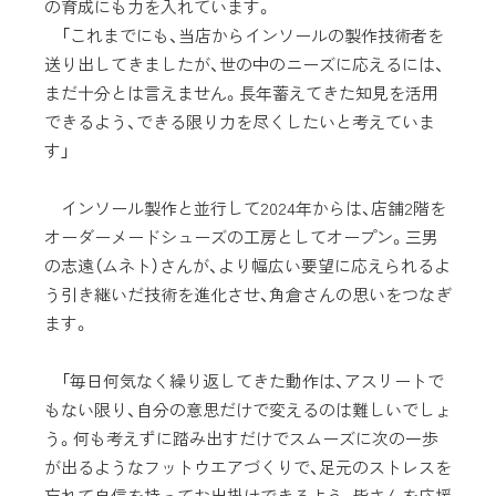
の育成にも力を入れています。
「これまでにも、当店からインソールの製作技術者を
送り出してきましたが、世の中のニーズに応えるには、
まだ十分とは言えません。長年蓄えてきた知見を活用
できるよう、できる限り力を尽くしたいと考えていま
す」
インソール製作と並行して2024年からは、店舗2階を
オーダーメードシューズの工房としてオープン。三男
の志遠（ムネト）さんが、より幅広い要望に応えられるよ
う引き継いだ技術を進化させ、角倉さんの思いをつなぎ
ます。
「毎日何気なく繰り返してきた動作は、アスリートで
もない限り、自分の意思だけで変えるのは難しいでしょ
う。何も考えずに踏み出すだけでスムーズに次の一歩
が出るようなフットウエアづくりで、足元のストレスを
忘れて自信を持ってお出掛けできるよう、皆さんを応援