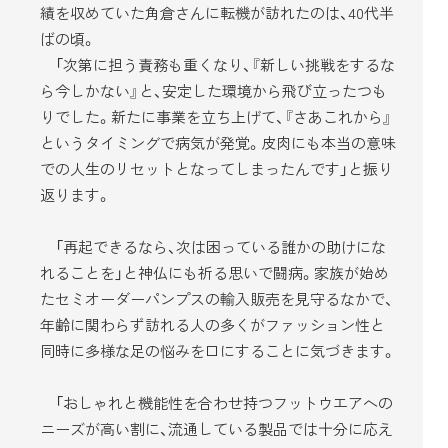
績を収めていた角倉さんに転機が訪れたのは、40代半
ばの頃。
「次第に担う責務も重くなり、『新しい挑戦をするな
ら今しかない』と、安定した環境から飛び立ったつも
りでした。新たに事業を立ち上げて、『さあこれから』
というタイミングで病気が発覚。皮肉にも本当の意味
での人生のリセットとなってしまったんです」と振り
返ります。
「再起できるなら、次は困っている誰かの助けにな
れることを」と神仏にも祈る思いで闘病。家族が始め
たセミオーダーパンプスの輸入販売を見守るなかで、
年齢に関わらず訪れる人の多くがファッション性と
同時に多様な足の悩みを口にすることに気づきます。
「おしゃれと機能性を合わせ持つフットウエアへの
ニーズが高い割に、流通している製品では十分に応え