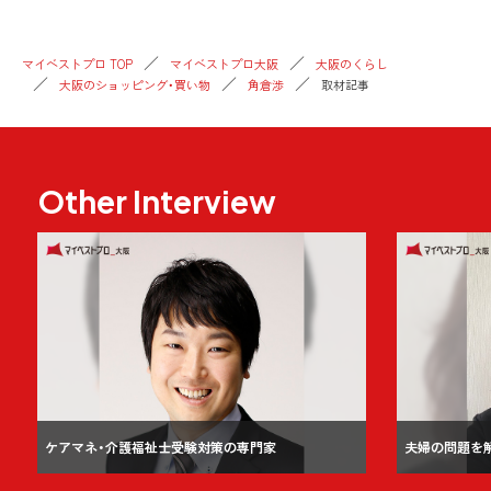
マイベストプロ TOP
マイベストプロ大阪
大阪のくらし
大阪のショッピング・買い物
角倉渉
取材記事
Other Interview
ケアマネ・介護福祉士受験対策の専門家
夫婦の問題を