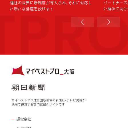
TPR
ラ
福祉の世界に新制度が導入され、それに対応し
パートナーの
た新たな講座を設けます
い解決に向け
マイベストプロは全国各地域の新聞社・テレビ局等が
共同で運営する専門家紹介サイトです
運営会社