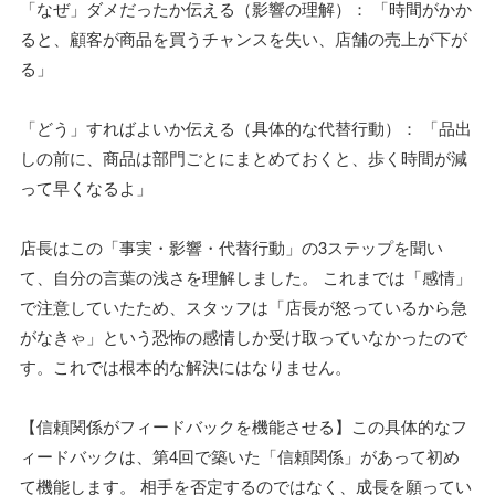
「なぜ」ダメだったか伝える（影響の理解）： 「時間がかか
ると、顧客が商品を買うチャンスを失い、店舗の売上が下が
る」
「どう」すればよいか伝える（具体的な代替行動）： 「品出
しの前に、商品は部門ごとにまとめておくと、歩く時間が減
って早くなるよ」
店長はこの「事実・影響・代替行動」の3ステップを聞い
て、自分の言葉の浅さを理解しました。 これまでは「感情」
で注意していたため、スタッフは「店長が怒っているから急
がなきゃ」という恐怖の感情しか受け取っていなかったので
す。これでは根本的な解決にはなりません。
【信頼関係がフィードバックを機能させる】この具体的なフ
ィードバックは、第4回で築いた「信頼関係」があって初め
て機能します。 相手を否定するのではなく、成長を願ってい