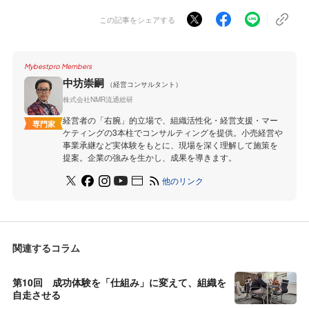
この記事をシェアする
Mybestpro Members
中坊崇嗣
（経営コンサルタント）
株式会社NMR流通総研
経営者の「右腕」的立場で、組織活性化・経営支援・マー
専門家
ケティングの3本柱でコンサルティングを提供。小売経営や
事業承継など実体験をもとに、現場を深く理解して施策を
提案。企業の強みを生かし、成果を導きます。
他のリンク
関連するコラム
第10回 成功体験を「仕組み」に変えて、組織を
自走させる