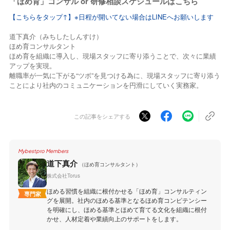
「ほめ育」コンサル or 研修相談スケジュールはこちら
【こちらをタップ↑】※日程が開いてない場合はLINEへお願いします
道下真介（みちしたしんすけ）
ほめ育コンサルタント
ほめ育を組織に導入し、現場スタッフに寄り添うことで、次々に業績
アップを実現。
離職率が一気に下がる“ツボ”を見つける為に、現場スタッフに寄り添う
ことにより社内のコミュニケーションを円滑にしていく実務家。
この記事をシェアする
Mybestpro Members
道下真介
（ほめ育コンサルタント）
株式会社Torus
ほめる習慣を組織に根付かせる「ほめ育」コンサルティン
専門家
グを展開。社内のほめる基準となるほめ育コンピテンシー
を明確にし、ほめる基準とほめて育てる文化を組織に根付
かせ、人材定着や業績向上のサポートをします。