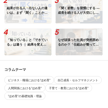
結果が出る人・出ない人の違
「聞く姿勢」を習慣にする ―
いは、まず「聞く」ことから
成長を続ける人が大切にして
見えてくる
いること
「知っている」と「できてい
なぜ頑張った社員が突然辞め
る」は違う ｜ 結果を変える
るのか？「仕組みが整ってい
のは習慣に変わるまでのトレ
ない職場」では離職は止まら
ーニング
ない
コラムテーマ
ビジネス・職場における”ほめ育”
自己成長・セルフマネジメント
人間関係における”ほめ育”
子育て・教育における”ほめ育”
”ほめ育”の基礎知識・理論