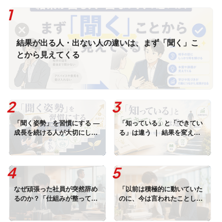
結果が出る人・出ない人の違いは、まず「聞く」こ
とから見えてくる
「聞く姿勢」を習慣にする ―
「知っている」と「できてい
成長を続ける人が大切にして
る」は違う ｜ 結果を変える
いること
のは習慣に変わるまでのトレ
ーニング
なぜ頑張った社員が突然辞め
「以前は積極的に動いていた
るのか？「仕組みが整ってい
のに、今は言われたことしか
ない職場」では離職は止まら
しない。」と感じたら読む記
ない
事｜やる気をなくした部下に