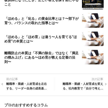
こと
「ほめる」と「叱る」の黄金比率とは？〜部下が
育つ、バランスの取れた指導とは〜
「ほめる」と「ほめ育」は違う〜人を育てる"ほ
め育"の本質とは〜
離職防止の本質は「不満の除去」ではなく「満足
の積み上げ」にある〜ほめ育が教える定着の法
則〜
前の記事
次の記事
離職率・業績・人材育成を左右
離職率・業績・人材育成を変え
する、リーダー自身の成長基準
る、社内教育で「自分で考えて
とは
動く人材」を育てる方法
プロのおすすめするコラム