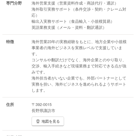
専門分野
海外営業支援（営業資料作成・商談代行・通訳）
海外取引実務サポート（条件交渉・契約・クレーム対
◆海外営業支援
応）
海外営業における実務を代行・支援。
輸出入実務サポート（食品輸入・小規模貿易）
営業資料作成、見積書作成、問い合わせ対応、商談対
英語業務支援（メール・資料・翻訳通訳）
応（代行・通訳）など、英語を使った営業業務をサポ
ートします。
特徴
海外営業23年の実務経験をもとに、地方企業や小規模
◆輸入販売事業
事業者の海外ビジネスを実務レベルで支援していま
スペイン「El Paeller（エル・パエラー）」のパエリア
す。
スープの輸入・販売。
コンサルや翻訳だけでなく、海外企業とのやり取り、
法人向け卸売およびEC販売を展開しています。
交渉、輸入手続きなど現場業務まで対応できる点が強
みです。
海外担当者がいない企業でも、外部パートナーとして
実務を担い、海外ビジネスを進められるようサポート
します。
住所
〒392-0015
長野県諏訪市
地図を見る