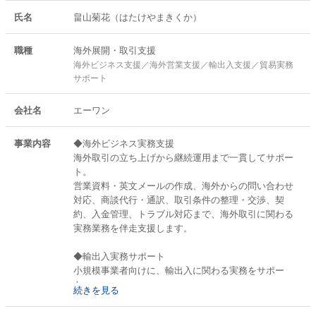
・シンガポール拠点設立支援
氏名
畠山菊花（はたけやまきくか）
（不動産契約書の翻訳・内容解読、現地ブローカーとの調整）
職種
海外展開・取引支援
・輸入販売業務
海外ビジネス支援／海外営業支援／輸出入支援／貿易実務
（食品輸入届出書作成、通関書類確認、食品表示ラベル作成、EC運
サポート
営、商品ページ・販促素材作成）
会社名
エーワン
・長野県・JETRO主催 海外商談会での通訳対応
事業内容
◆海外ビジネス実務支援
海外取引の立ち上げから継続運用まで一貫してサポー
ト。
営業資料・英文メールの作成、海外からの問い合わせ
対応、商談代行・通訳、取引条件の整理・交渉、契
約、入金管理、トラブル対応まで、海外取引に関わる
実務業務を伴走支援します。
◆輸出入実務サポート
小規模事業者向けに、輸出入に関わる実務をサポー
ト。
続きを見る
輸入手続き、食品輸入届出、表示ラベル作成、物流・
販売準備まで、実務レベルで対応可能です。