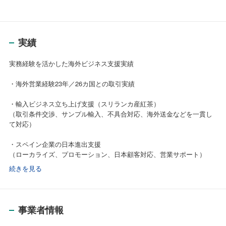
実績
実務経験を活かした海外ビジネス支援実績
・海外営業経験23年／26カ国との取引実績
・輸入ビジネス立ち上げ支援（スリランカ産紅茶）
（取引条件交渉、サンプル輸入、不具合対応、海外送金などを一貫し
て対応）
・スペイン企業の日本進出支援
（ローカライズ、プロモーション、日本顧客対応、営業サポート）
続きを見る
・輸入代理店業務（スペイン・パエリアスープ）
（輸入・販売、販路開拓、プロモーション）
・薪火ストーブメーカーの外部海外営業担当
事業者情報
（海外問い合わせ対応、取引条件交渉、見積作成、商談対応）