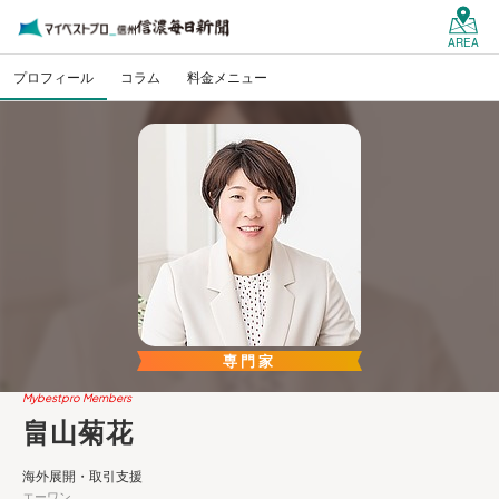
AREA
プロフィール
コラム
料金メニュー
専門家
Mybestpro Members
畠山菊花
海外展開・取引支援
エーワン