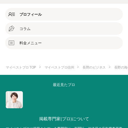
プロフィール
コラム
料金メニュー
マイベストプロ TOP
マイベストプロ信州
長野のビジネス
長野の海
最近見たプロ
掲載専門家(プロ)について