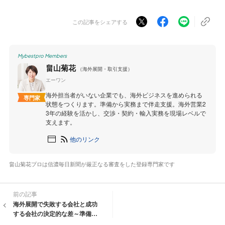
この記事をシェアする
Mybestpro Members
畠山菊花
（海外展開・取引支援）
エーワン
海外担当者がいない企業でも、海外ビジネスを進められる
専門家
状態をつくります。準備から実務まで伴走支援。海外営業2
3年の経験を活かし、交渉・契約・輸入実務を現場レベルで
支えます。
他のリンク
畠山菊花プロは信濃毎日新聞が厳正なる審査をした登録専門家です
前の記事
海外展開で失敗する会社と成功
する会社の決定的な差～準備が8
割を決める 理由～