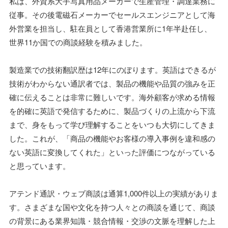
私は、外資系大手写真用品メーカーで生産管理・調達業務に
従事。その後電磁石メーカーでセールスエンジニアとして海
外営業を担当し、駐在員として香港営業所に1年半赴任し、
世界11か国での商談経験を積みました。
製造業での技術翻訳歴は12年にのぼります。英語はできるが
技術がわからない通訳者では、製品の機能や品質の強みを正
確に伝えることは非常に難しいです。海外顧客が求める情報
を的確に英語で発信するために、製品づくりの上流から下流
まで、身をもって学び理解することをいつも大切にしてきま
した。これが、「商品の機能やお客様の導入事例を違和感の
ない英語に変換してくれた」といった評価につながっている
と思っています。
アテンド通訳・ウェブ商談は通算1,000件以上の実績がありま
す。さまざまな国や文化を持つ人々との商談を通じて、商談
の背景にある業界知識・競合情報・交渉の文脈を理解した上