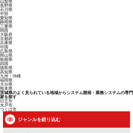
山梨県
長野県
石川県
中部
愛知県
静岡県
三重県
関西
大阪府
京都府
兵庫県
中国
広島県
岡山県
島根県
四国
徳島県
高知県
九州・沖縄
福岡県
大分県
熊本県
茨城県のよく見られている地域からシステム開発・業務システムの専門
家を探す
日立市
水戸市
つくば市
ジャンルを絞り込む