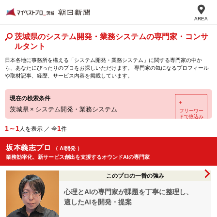
AREA
茨城県のシステム開発・業務システムの専門家・コンサ
ルタント
日本各地に事務所を構える「システム開発・業務システム」に関する専門家の中か
ら、あなたにぴったりのプロをお探しいただけます。 専門家の気になるプロフィール
や取材記事、経歴、サービス内容を掲載しています。
現在の検索条件
＋
茨城県
×
システム開発・業務システム
フリーワー
ドで絞込み
1～1
1
人を表示 ／ 全
件
坂本義志プロ
（ AI開発 ）
業務効率化、新サービス創出を支援するオウンドAIの専門家
このプロの一番の強み
心理とAIの専門家が課題を丁寧に整理し、
適したAIを開発・提案