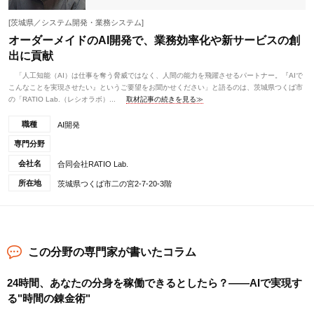
[茨城県／システム開発・業務システム]
オーダーメイドのAI開発で、業務効率化や新サービスの創
出に貢献
「人工知能（AI）は仕事を奪う脅威ではなく、人間の能力を飛躍させるパートナー。『AIで
こんなことを実現させたい』というご要望をお聞かせください」と語るのは、茨城県つくば市
の「RATIO Lab.（レシオラボ）...
取材記事の続きを見る≫
職種
AI開発
専門分野
会社名
合同会社RATIO Lab.
所在地
茨城県つくば市二の宮2-7-20-3階
この分野の専門家が書いたコラム
24時間、あなたの分身を稼働できるとしたら？――AIで実現す
る"時間の錬金術"