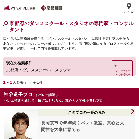
AREA
京都府のダンススクール・スタジオの専門家・コンサル
タント
日本各地に事務所を構える「ダンススクール・スタジオ」に関する専門家の中から、
あなたにぴったりのプロをお探しいただけます。 専門家の気になるプロフィールや取
材記事、経歴、サービス内容を掲載しています。
現在の検索条件
＋
京都府
×
ダンススクール・スタジオ
フリーワー
ドで絞込み
1～1
1
人を表示 ／ 全
件
神谷道子プロ
（ バレエ講師 ）
バレエ指導を通して、技術はもちろん、真心と人間性を育むプロ
このプロの一番の強み
長岡京市で45年続くバレエ教室。真心と人
間性を大事に育てる