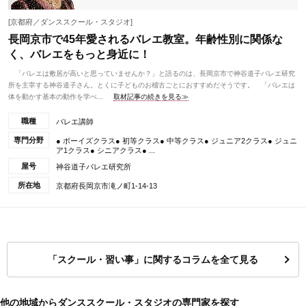
[京都府／ダンススクール・スタジオ]
長岡京市で45年愛されるバレエ教室。年齢性別に関係な
く、バレエをもっと身近に！
「バレエは敷居が高いと思っていませんか？」と語るのは、長岡京市で神谷道子バレエ研究
所を主宰する神谷道子さん。とくに子どものお稽古ごとにおすすめだそうです。 「バレエは
体を動かす基本の動作を学べ...
取材記事の続きを見る≫
職種
バレエ講師
専門分野
● ボーイズクラス● 初等クラス● 中等クラス● ジュニア2クラス● ジュニ
ア1クラス● シニアクラス● ...
屋号
神谷道子バレエ研究所
所在地
京都府長岡京市滝ノ町1-14-13
「スクール・習い事」に関するコラムを全て見る
他の地域からダンススクール・スタジオの専門家を探す