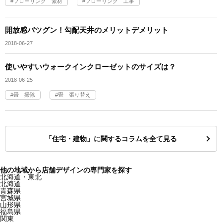
フローリング 素材
フローリング 工事
開放感バツグン！勾配天井のメリットデメリット
2018-06-27
使いやすいウォークインクローゼットのサイズは？
2018-06-25
畳 掃除
畳 張り替え
「住宅・建物」に関するコラムを全て見る
他の地域から店舗デザインの専門家を探す
北海道・東北
北海道
青森県
宮城県
山形県
福島県
関東