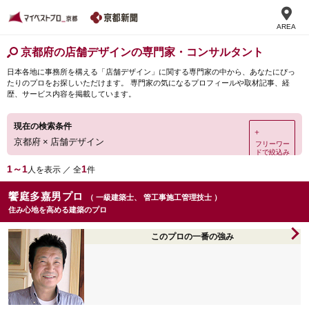
AREA
京都府の店舗デザインの専門家・コンサルタント
日本各地に事務所を構える「店舗デザイン」に関する専門家の中から、あなたにぴっ
たりのプロをお探しいただけます。 専門家の気になるプロフィールや取材記事、経
歴、サービス内容を掲載しています。
現在の検索条件
＋
京都府
×
店舗デザイン
フリーワー
ドで絞込み
1～1
1
人を表示 ／ 全
件
饗庭多嘉男プロ
（ 一級建築士、 管工事施工管理技士 ）
住み心地を高める建築のプロ
このプロの一番の強み