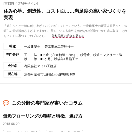
[京都府／店舗デザイン]
住み心地、創造性、コスト面……満足度の高い家づくりを
実現
「施主さんと一緒に創り上げていくのがモットー」という、一級建築士の饗庭多嘉男さん。依
頼主の価値観はさまざまですから、望んでいる方向性を何げない会話の中から読み取り、それ
をヒントに家づくりのプロとし...
取材記事の続きを見る≫
職種
一級建築士、 管工事施工管理技士
専門分野
工 法 ■木造（在来軸組・2×4）、鉄骨造、鉄筋コンクリート造
検 診 ■6ヶ月、以後年1回施工エ...
会社名
有限会社アイバ工務店
所在地
京都府京都市山科区大宅神納町109
この分野の専門家が書いたコラム
無垢フローリングの種類と特徴、選び方
2018-06-29