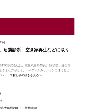
策]
、耐震診断、空き家再生などに取り
ETTO株式会社は、京阪祇園四条駅から約3分、建仁寺
まざまな方がセミナーやディスカッションに使えるよ
...
取材記事の続きを見る≫
計
会社
大和大路通四条下る亀井町50