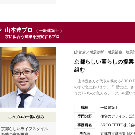
山本豊プロ
（ 一級建築士 ）
京に似合う建築を提案するプロ
[京都府／耐震診断・耐震補強・地震対
京都らしい暮らしの提案
組む
山本豊さんが代表を務めるARCO T
のすぐ北にあります。「1階には、さ
うに7～8人が集えるテーブルを置いてい
職種
一級建築士
専門分野
住宅のデザイン、設
このプロの一番の強み
事務所名
ARCO TETTO株式
京都らしいライフスタイル
所在地
京都府京都市東山区
を持つ家を提案