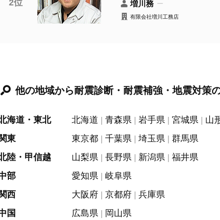
2位
増川務
有限会社増川工務店
他の地域から耐震診断・耐震補強・地震対策
北海道・東北
北海道
青森県
岩手県
宮城県
山
関東
東京都
千葉県
埼玉県
群馬県
北陸・甲信越
山梨県
長野県
新潟県
福井県
中部
愛知県
岐阜県
関西
大阪府
京都府
兵庫県
中国
広島県
岡山県