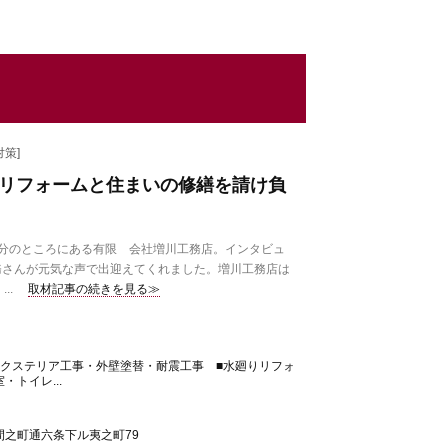
策]
。リフォームと住まいの修繕を請け負
分のところにある有限 会社増川工務店。インタビュ
務さんが元気な声で出迎えてくれました。増川工務店は
..
取材記事の続きを見る≫
エクステリア工事・外壁塗替・耐震工事 ■水廻りリフォ
トイレ...
間之町通六条下ル夷之町79