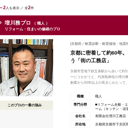
～2
2
人を表示 ／ 全
件
増川務プロ
（ 職人 ）
リフォーム・住まいの修繕のプロ
[京都府／耐震診断・耐震補強・地震対
京都に密着して約60年
う「街の工務店」
京都市営地下鉄五条駅から歩いて約5
ーにうかがうと、代表取締役の増川
創業から50年以上の長きにわたって、.
職種
職人
専門分野
■リフォーム全般・
このプロの一番の強み
ーム（キッチン・浴室・
会社名
有限会社増川工務店
所在地
京都府京都市下京区