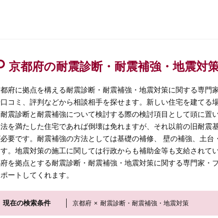
京都府の耐震診断・耐震補強・地震対
京都府に拠点を構える耐震診断・耐震補強・地震対策に関する専門
や口コミ、評判などから相談相手を探せます。新しい住宅を建てる
合耐震診断と耐震補強について検討する際の検討項目として頭に置い
準法を満たした住宅であれば倒壊は免れますが、それ以前の旧耐震
が必要です。耐震補強の方法としては基礎の補修、 壁の補強、土台
ます。地震対策の施工に関しては行政からも補助金等も支給されて
都府を拠点とする耐震診断・耐震補強・地震対策に関する専門家・
サポートしてくれます。
現在の検索条件
京都府
×
耐震診断・耐震補強・地震対策