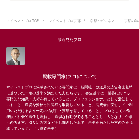
マイベストプロ TOP
マイベストプロ京都
京都のビジネス
京都の法
最近見たプロ
掲載専門家(プロ)について
マイベストプロに掲載されている専門家は、新聞社・放送局の広告審査基準
に基づいた一定の基準を満たした方たちです。 審査基準は、業界における
専門的な知識・技術を有していること、プロフェッショナルとして活動して
いること、適切な資格や許認可を取得していること、消費者に安心してご利
用いただけるよう一定の信頼性・実績を有していること、 プロとしての倫
理観・社会的責任を理解し、適切な行動ができることとし、人となり、仕事
への考え方、取り組み方などをお聞きした上で、基準を満たした方のみを掲
載しています。［→
審査基準
］