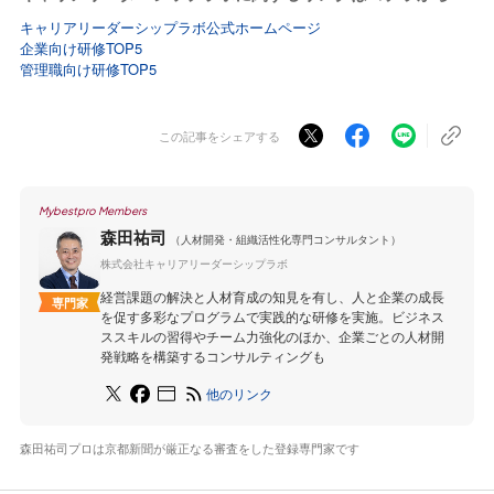
キャリアリーダーシップラボ公式ホームページ
企業向け研修TOP5
管理職向け研修TOP5
この記事をシェアする
Mybestpro Members
森田祐司
（人材開発・組織活性化専門コンサルタント）
株式会社キャリアリーダーシップラボ
経営課題の解決と人材育成の知見を有し、人と企業の成長
専門家
を促す多彩なプログラムで実践的な研修を実施。ビジネス
ススキルの習得やチーム力強化のほか、企業ごとの人材開
発戦略を構築するコンサルティングも
他のリンク
森田祐司プロは京都新聞が厳正なる審査をした登録専門家です