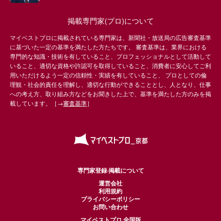
掲載専門家(プロ)について
マイベストプロに掲載されている専門家は、新聞社・放送局の広告審査基準
に基づいた一定の基準を満たした方たちです。 審査基準は、業界における
専門的な知識・技術を有していること、プロフェッショナルとして活動して
いること、適切な資格や許認可を取得していること、消費者に安心してご利
用いただけるよう一定の信頼性・実績を有していること、 プロとしての倫
理観・社会的責任を理解し、適切な行動ができることとし、人となり、仕事
への考え方、取り組み方などをお聞きした上で、基準を満たした方のみを掲
載しています。［→
審査基準
］
専門家登録·掲載について
運営会社
利用規約
プライバシーポリシー
お問い合わせ
マイベストプロ 全国版