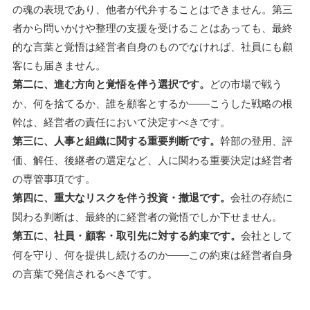
の魂の表現であり、他者が代弁することはできません。第三
者から問いかけや整理の支援を受けることはあっても、最終
的な言葉と覚悟は経営者自身のものでなければ、社員にも顧
客にも届きません。
第二に、進む方向と覚悟を伴う選択です。
どの市場で戦う
か、何を捨てるか、誰を顧客とするか――こうした戦略の根
幹は、経営者の責任において決定すべきです。
第三に、人事と組織に関する重要判断です。
幹部の登用、評
価、解任、後継者の選定など、人に関わる重要決定は経営者
の専管事項です。
第四に、重大なリスクを伴う投資・撤退です。
会社の存続に
関わる判断は、最終的に経営者の覚悟でしか下せません。
第五に、社員・顧客・取引先に対する約束です。
会社として
何を守り、何を提供し続けるのか――この約束は経営者自身
の言葉で発信されるべきです。