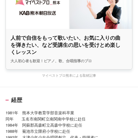
人前で自信をもって歌いたい、お気に入りの曲
を弾きたい、など受講生の思いを受けとめ楽し
くレッスン
大人初心者も歓迎！ピアノ、歌、合唱指導のプロ
マイベストプロ熊本による取材記事
経歴
1981年 熊本大学教育学部音楽科卒業
同年 玉名市南関町立南関南中学校に赴任
1984年 阿蘇郡高森町立高森中学校に赴任
1988年 菊池市立隈府小学校に赴任
1992年 大津少年少女合唱団創立 代表・指揮者に