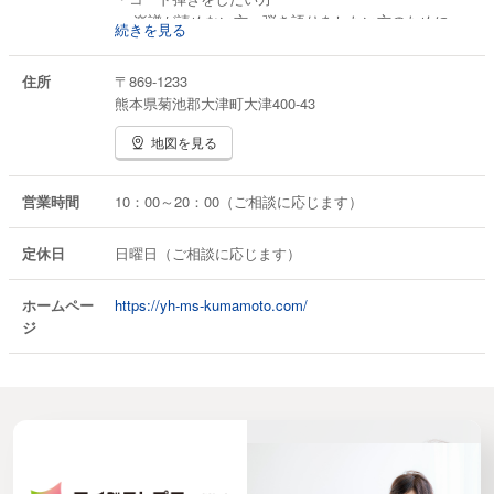
楽譜が読めない方、弾き語りをしたい方のために、
続きを見る
初心者でもできるコード弾きを指導します。
住所
〒869-1233
■歌のレッスン
熊本県菊池郡大津町大津400-43
音程がとりづらい方、音域が狭い方、発声に自信がな
い方など、ぜひご相談ください。
地図を見る
営業時間
10：00～20：00（ご相談に応じます）
定休日
日曜日（ご相談に応じます）
ホームペー
https://yh-ms-kumamoto.com/
ジ