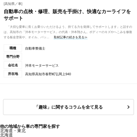
[高知県／車]
自動車の点検・修理、販売を手掛け、快適なカーライフを
サポート
「大切な愛車に長くお乗りいただけるよう、持てる力を発揮してサポートします」と話すの
は、高知市の「沖本モーターサービス」の代表・沖本翔さん。ボディーのキズやへこみを修復
する板金塗装や、オイル、バッ...
取材記事の続きを見る≫
職種
自動車整備士
専門分野
会社名
沖本モーターサービス
所在地
高知県高知市春野町弘岡上940
「趣味」に関するコラムを全て見る
他の地域から車の専門家を探す
北海道・東北
北海道