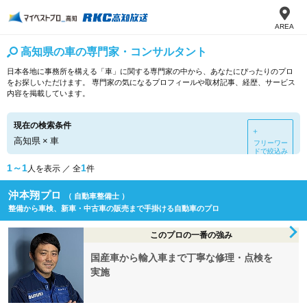
AREA
高知県の車の専門家・コンサルタント
日本各地に事務所を構える「車」に関する専門家の中から、あなたにぴったりのプロ
をお探しいただけます。 専門家の気になるプロフィールや取材記事、経歴、サービス
内容を掲載しています。
現在の検索条件
＋
高知県
×
車
フリーワー
ドで絞込み
1～1
1
人を表示 ／ 全
件
沖本翔プロ
（ 自動車整備士 ）
整備から車検、新車・中古車の販売まで手掛ける自動車のプロ
このプロの一番の強み
国産車から輸入車まで丁寧な修理・点検を
実施