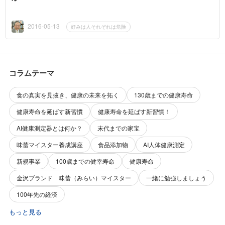
2016-05-13
好みは人それぞれは危険
コラムテーマ
食の真実を見抜き、健康の未来を拓く
130歳までの健康寿命
健康寿命を延ばす新習慣
健康寿命を延ばす新習慣！
AI健康測定器とは何か？
末代までの家宝
味蕾マイスター養成講座
食品添加物
AI人体健康測定
新規事業
100歳までの健幸寿命
健康寿命
金沢ブランド 味蕾（みらい）マイスター
一緒に勉強しましょう
100年先の経済
もっと見る