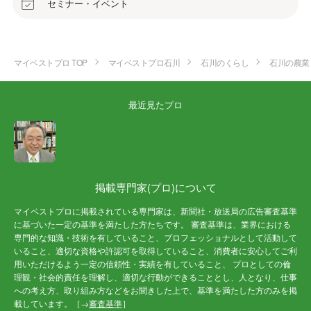
セミナー・イベント
マイベストプロ TOP
マイベストプロ石川
石川のくらし
石川の農業
最近見たプロ
掲載専門家(プロ)について
マイベストプロに掲載されている専門家は、新聞社・放送局の広告審査基準
に基づいた一定の基準を満たした方たちです。 審査基準は、業界における
専門的な知識・技術を有していること、プロフェッショナルとして活動して
いること、適切な資格や許認可を取得していること、消費者に安心してご利
用いただけるよう一定の信頼性・実績を有していること、 プロとしての倫
理観・社会的責任を理解し、適切な行動ができることとし、人となり、仕事
への考え方、取り組み方などをお聞きした上で、基準を満たした方のみを掲
載しています。［→
審査基準
］