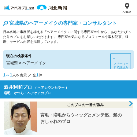
AREA
宮城県のヘアーメイクの専門家・コンサルタント
日本各地に事務所を構える「ヘアーメイク」に関する専門家の中から、あなたにぴっ
たりのプロをお探しいただけます。 専門家の気になるプロフィールや取材記事、経
歴、サービス内容を掲載しています。
現在の検索条件
＋
宮城県
×
ヘアーメイク
フリーワー
ドで絞込み
1～1
1
人を表示 ／ 全
件
酒井利和プロ
（ ヘアカウンセラー ）
増毛・かつら・ヘアケアのプロ
このプロの一番の強み
育毛・増毛からウィッグとメンテ迄、髪の
おしゃれのプロ