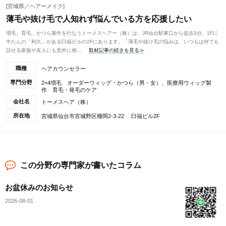
[宮城県／ヘアーメイク]
薄毛や抜け毛で人知れず悩んでいる方を応援したい
増毛、育毛、かつら製作を行なうトーメスヘアー（株）は、JR仙台駅東口から徒歩3分、1Fに
牛たんの「利久」がある臼福ビルの2Fにあります。「薄毛や抜け毛の悩みは、いつもは何でも
話せる家族や友人にも意外に相...
取材記事の続きを見る≫
職種
ヘアカウンセラー
専門分野
2×4増毛 オーダーウィッグ・かつら（男・女）、医療用ウィッグ製
作 育毛・発毛のケア
会社名
トーメスヘア（株）
所在地
宮城県仙台市宮城野区榴岡2-3-22 臼福ビル2F
この分野の専門家が書いたコラム
お盆休みのお知らせ
2026-08-01