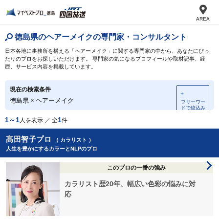
AREA
徳島県のヘアーメイクの専門家・コンサルタント
日本各地に事務所を構える「ヘアーメイク」に関する専門家の中から、あなたにぴっ
たりのプロをお探しいただけます。 専門家の気になるプロフィールや取材記事、経
歴、サービス内容を掲載しています。
現在の検索条件
＋
徳島県
×
ヘアーメイク
フリーワー
ドで絞込み
1～1
1
人を表示 ／ 全
件
髙田智子プロ
（ カラリスト ）
人生を豊かにするカラーとNLPのプロ
このプロの一番の強み
カラリスト歴20年、幅広い色彩の悩みに対
応