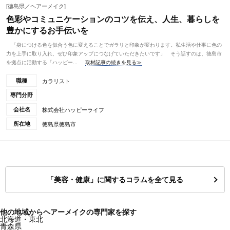
[徳島県／ヘアーメイク]
色彩やコミュニケーションのコツを伝え、人生、暮らしを
豊かにするお手伝いを
「身につける色を似合う色に変えることでガラリと印象が変わります。私生活や仕事に色の
力を上手に取り入れ、ぜひ印象アップにつなげていただきたいです」 そう話すのは、徳島市
を拠点に活動する「ハッピー...
取材記事の続きを見る≫
職種
カラリスト
専門分野
会社名
株式会社ハッピーライフ
所在地
徳島県徳島市
「美容・健康」に関するコラムを全て見る
他の地域からヘアーメイクの専門家を探す
北海道・東北
青森県