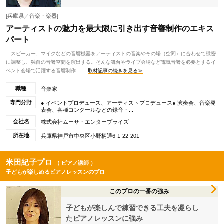
[兵庫県／音楽・楽器]
アーティストの魅力を最大限に引き出す音響制作のエキス
パート
スピーカー、マイクなどの音響機器をアーティストの音楽やその場（空間）に合わせて緻密
に調整し、独自の音響空間を演出する。そんな舞台やライブ会場など電気音響を必要とするイ
ベント会場で活躍する音響制作...
取材記事の続きを見る≫
職種
音楽家
専門分野
● イベントプロデュース、アーティストプロデュース● 演奏会、音楽発
表会、各種コンクールなどの録音・...
会社名
株式会社ムーサ・エンタープライズ
所在地
兵庫県神戸市中央区小野柄通6-1-22-201
米田紀子プロ
（ ピアノ講師 ）
子どもが楽しめるピアノレッスンのプロ
このプロの一番の強み
子どもが楽しんで練習できる工夫を凝らし
たピアノレッスンに強み