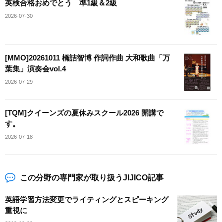
英検合格おめでとう 準1級＆2級
2026-07-30
[MMO]20261011 橋詰智博 作詞作曲 大和歌曲「万
葉集」演奏会vol.4
2026-07-29
[TQM]クイーンズの夏休みスクール2026 開講で
す。
2026-07-18
この分野の専門家が取り扱うJIJICO記事
英語学習方法変更でライティングとスピーキング
重視に