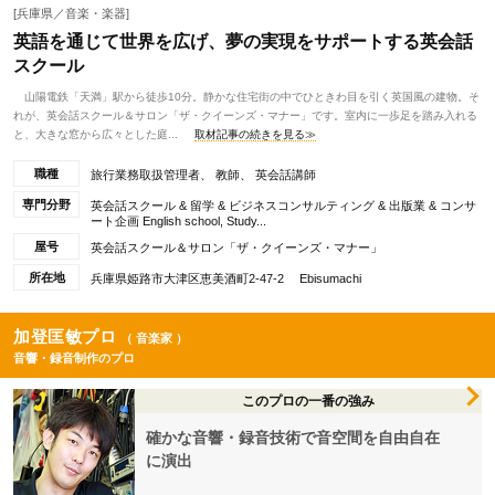
[兵庫県／音楽・楽器]
英語を通じて世界を広げ、夢の実現をサポートする英会話
スクール
山陽電鉄「天満」駅から徒歩10分。静かな住宅街の中でひときわ目を引く英国風の建物。そ
れが、英会話スクール＆サロン「ザ・クイーンズ・マナー」です。室内に一歩足を踏み入れる
と、大きな窓から広々とした庭...
取材記事の続きを見る≫
職種
旅行業務取扱管理者、 教師、 英会話講師
専門分野
英会話スクール & 留学 & ビジネスコンサルティング & 出版業 & コンサ
ート企画 English school, Study...
屋号
英会話スクール＆サロン「ザ・クイーンズ・マナー」
所在地
兵庫県姫路市大津区恵美酒町2-47-2 Ebisumachi
加登匡敏プロ
（ 音楽家 ）
音響・録音制作のプロ
このプロの一番の強み
確かな音響・録音技術で音空間を自由自在
に演出