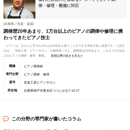
律・修理・整備に対応
[兵庫県／音楽・楽器]
調律歴20年あまり、1万台以上のピアノの調律や修理に携
わってきたピアノ技士
「ピアノは、きちんと手入れすれば100年以上使うことができる寿命が長い楽器です」と話す
のは、「音楽工房 ピアノサロン」の徳田裕一さん。調律歴は20年あまり。これまで1万台以
上のピアノの調律・修理・整備...
取材記事の続きを見る≫
職種
ピアノ調律師
専門分野
ピアノ調律・修理
屋号
音楽工房ピアノサロン
所在地
兵庫県神戸市垂水区つつじが丘7-15-17
この分野の専門家が書いたコラム