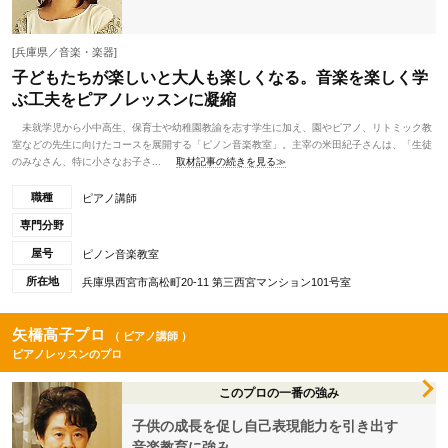
[兵庫県／音楽・楽器]
子どもたちが楽しいと大人も楽しくなる。音楽を楽しく学
ぶ工夫をピアノレッスンに凝縮
未就学児から小中高生、保育士や幼稚園教諭を志す学生に加え、園やピアノ、リトミック教
室などの先生に向けたコースを展開する「ピノン音楽教室」。主宰の米田紀子さんは、「生徒
のみなさん、特に小さなお子さ...
取材記事の続きを見る≫
職種
ピアノ講師
専門分野
屋号
ピノン音楽教室
所在地
兵庫県西宮市高松町20-11 第三西宮マンション101号室
矢橋高子プロ
（ ピアノ講師 ）
ピアノレッスンのプロ
このプロの一番の強み
子供の成長を促し自己表現能力を引き出す
音楽教育に強み