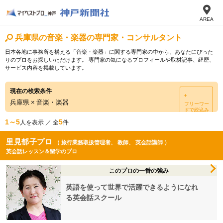
AREA
兵庫県の音楽・楽器の専門家・コンサルタント
日本各地に事務所を構える「音楽・楽器」に関する専門家の中から、あなたにぴった
りのプロをお探しいただけます。 専門家の気になるプロフィールや取材記事、経歴、
サービス内容を掲載しています。
現在の検索条件
＋
兵庫県
×
音楽・楽器
フリーワー
ドで絞込み
1～5
5
人を表示 ／ 全
件
里見郁子プロ
（ 旅行業務取扱管理者、 教師、 英会話講師 ）
英会話レッスン＆留学のプロ
このプロの一番の強み
英語を使って世界で活躍できるようになれ
る英会話スクール