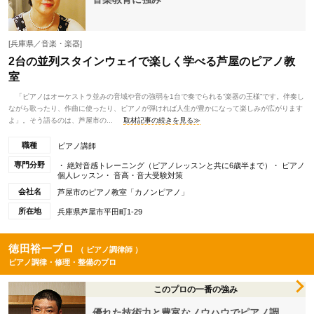
[兵庫県／音楽・楽器]
2台の並列スタインウェイで楽しく学べる芦屋のピアノ教
室
「ピアノはオーケストラ並みの音域や音の強弱を1台で奏でられる“楽器の王様”です。伴奏し
ながら歌ったり、作曲に使ったり、ピアノが弾ければ人生が豊かになって楽しみが広がります
よ」。そう語るのは、芦屋市の...
取材記事の続きを見る≫
職種
ピアノ講師
専門分野
・ 絶対音感トレーニング（ピアノレッスンと共に6歳半まで）・ ピアノ
個人レッスン・ 音高・音大受験対策
会社名
芦屋市のピアノ教室「カノンピアノ」
所在地
兵庫県芦屋市平田町1-29
徳田裕一プロ
（ ピアノ調律師 ）
ピアノ調律・修理・整備のプロ
このプロの一番の強み
優れた技術力と豊富なノウハウでピアノ調