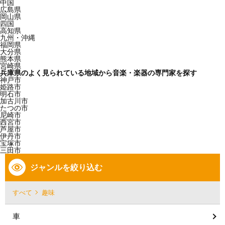
中国
広島県
岡山県
四国
高知県
九州・沖縄
福岡県
大分県
熊本県
宮崎県
兵庫県のよく見られている地域から音楽・楽器の専門家を探す
神戸市
姫路市
明石市
加古川市
たつの市
尼崎市
西宮市
芦屋市
伊丹市
宝塚市
三田市
ジャンルを絞り込む
すべて
趣味
車