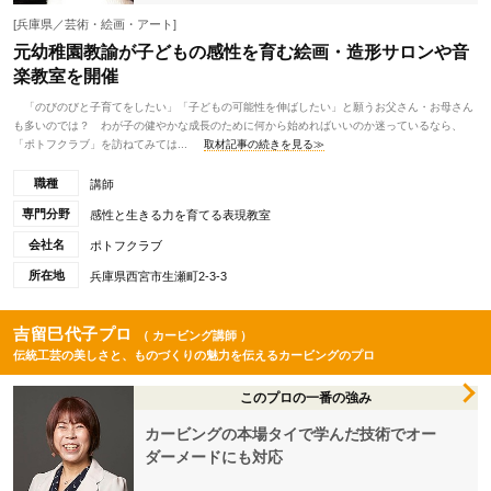
[兵庫県／芸術・絵画・アート]
元幼稚園教諭が子どもの感性を育む絵画・造形サロンや音
楽教室を開催
「のびのびと子育てをしたい」「子どもの可能性を伸ばしたい」と願うお父さん・お母さん
も多いのでは？ わが子の健やかな成長のために何から始めればいいのか迷っているなら、
「ポトフクラブ」を訪ねてみては...
取材記事の続きを見る≫
職種
講師
専門分野
感性と生きる力を育てる表現教室
会社名
ポトフクラブ
所在地
兵庫県西宮市生瀬町2-3-3
吉留巳代子プロ
（ カービング講師 ）
伝統工芸の美しさと、ものづくりの魅力を伝えるカービングのプロ
このプロの一番の強み
カービングの本場タイで学んだ技術でオー
ダーメードにも対応