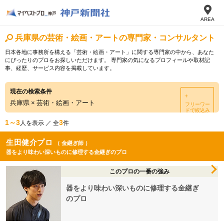
AREA
兵庫県の芸術・絵画・アートの専門家・コンサルタント
日本各地に事務所を構える「芸術・絵画・アート」に関する専門家の中から、あなた
にぴったりのプロをお探しいただけます。 専門家の気になるプロフィールや取材記
事、経歴、サービス内容を掲載しています。
現在の検索条件
＋
兵庫県
×
芸術・絵画・アート
フリーワー
ドで絞込み
1～3
3
人を表示 ／ 全
件
生田健介プロ
（ 金継ぎ師 ）
器をより味わい深いものに修理する金継ぎのプロ
このプロの一番の強み
器をより味わい深いものに修理する金継ぎ
のプロ