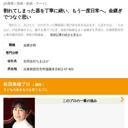
[兵庫県／芸術・絵画・アート]
割れてしまった器を丁寧に繕い、もう一度日常へ。金継ぎ
でつなぐ思い
「割れたり、欠けたり、ひびが入った陶磁器に再び命を吹き込みます」と話すのは、「ちま
はが」の生田健介さん。破片を漆でつなぎ、金粉や銀粉をまく金継ぎを手掛け、兵庫県西宮市
と東京都渋谷区、神奈川県鎌倉...
取材記事の続きを見る≫
職種
金継ぎ師
専門分野
会社名
合同会社ちまはが
所在地
兵庫県西宮市甲陽園本庄町2-47 403
松田美穂プロ
（ 講師 ）
子どもの生きる力を育てるプロ
このプロの一番の強み