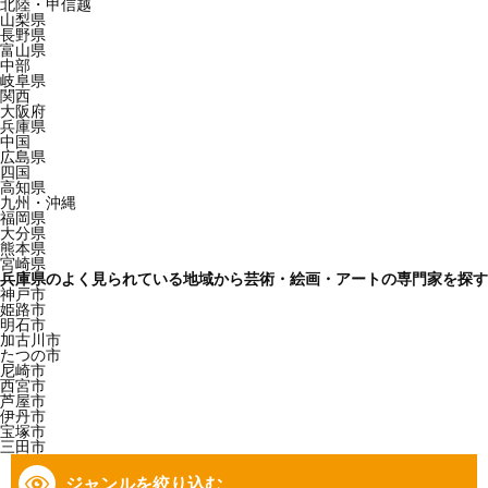
北陸・甲信越
山梨県
長野県
富山県
中部
岐阜県
関西
大阪府
兵庫県
中国
広島県
四国
高知県
九州・沖縄
福岡県
大分県
熊本県
宮崎県
兵庫県のよく見られている地域から芸術・絵画・アートの専門家を探す
神戸市
姫路市
明石市
加古川市
たつの市
尼崎市
西宮市
芦屋市
伊丹市
宝塚市
三田市
ジャンルを絞り込む