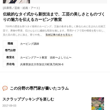
[兵庫県／芸術・絵画・アート]
伝統的なタイ式から新技法まで、工芸の美しさとものづく
りの魅力を伝えるカービング教室
700年の歴史を持つタイ発祥のカービング。王族の食卓を美しく飾るために生まれた伝統工
芸で、果物や野菜、石けんなどに繊細な彫刻を施します。専用ナイフで花や模様を彫り出し、
見た目の美しさに加え、香りや色...
取材記事の続きを見る≫
職種
カービング講師
専門分野
教室名
カービングアート教室 吉鈴〜よしりん〜
所在地
兵庫県加古川市加古川町美乃利36-6
この分野の専門家が書いたコラム
スクラップブッキングを楽しむ
2017-09-03