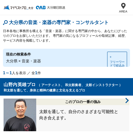
AREA
大分県の音楽・楽器の専門家・コンサルタント
日本各地に事務所を構える「音楽・楽器」に関する専門家の中から、あなたにぴった
りのプロをお探しいただけます。 専門家の気になるプロフィールや取材記事、経歴、
サービス内容を掲載しています。
現在の検索条件
＋
大分県
×
音楽・楽器
フリーワー
ドで絞込み
1～1
1
人を表示 ／ 全
件
山野内英雄プロ
（ アーティスト、 和太鼓奏者、 太鼓インストラクター ）
和太鼓を通して、身体と精神の健康と文化を支えるプロ
このプロの一番の強み
太鼓を通して、自分のさまざまな可能性と
向き合えます。