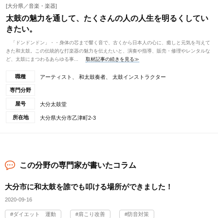
[大分県／音楽・楽器]
太鼓の魅力を通して、たくさんの人の人生を明るくしてい
きたい。
「ドンドンドン」・・身体の芯まで響く音で、古くから日本人の心に、癒しと元気を与えて
きた和太鼓。この伝統的な打楽器の魅力を伝えたいと、演奏や指導、販売・修理やレンタルな
ど、太鼓にまつわるあらゆる事...
取材記事の続きを見る≫
職種
アーティスト、 和太鼓奏者、 太鼓インストラクター
専門分野
屋号
大分太鼓堂
所在地
大分県大分市乙津町2-3
この分野の専門家が書いたコラム
大分市に和太鼓を誰でも叩ける場所ができました！
2020-09-16
ダイエット 運動
肩こり改善
防音対策