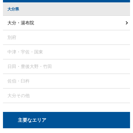
大分県
大分・湯布院
別府
中津・宇佐・国東
日田・豊後大野・竹田
佐伯・臼杵
大分その他
主要なエリア