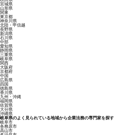
宮城県
山形県
関東
東京都
神奈川県
北陸・甲信越
長野県
新潟県
石川県
中部
愛知県
静岡県
三重県
岐阜県
関西
大阪府
京都府
中国
広島県
四国
徳島県
香川県
九州・沖縄
福岡県
佐賀県
大分県
沖縄県
岐阜県のよく見られている地域から企業法務の専門家を探す
岐阜市
各務原市
高山市
多治見市