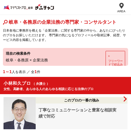
AREA
岐阜・各務原の企業法務の専門家・コンサルタント
日本各地に事務所を構える「企業法務」に関する専門家の中から、あなたにぴったり
のプロをお探しいただけます。 専門家の気になるプロフィールや取材記事、経歴、サ
ービス内容を掲載しています。
現在の検索条件
＋
岐阜・各務原
×
企業法務
フリーワー
ドで絞込み
1～1
1
人を表示 ／ 全
件
小林和久プロ
（ 弁護士 ）
女性、高齢者、あらゆる人のあらゆる相談に応じる法律のプロ
このプロの一番の強み
丁寧なコミュニケーションと豊富な相談実
績で対応