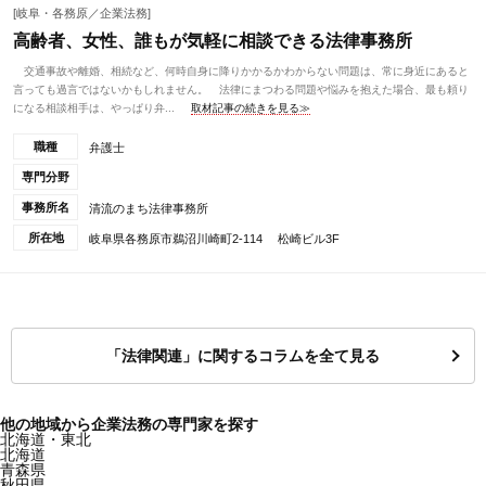
[岐阜・各務原／企業法務]
高齢者、女性、誰もが気軽に相談できる法律事務所
交通事故や離婚、相続など、何時自身に降りかかるかわからない問題は、常に身近にあると
言っても過言ではないかもしれません。 法律にまつわる問題や悩みを抱えた場合、最も頼り
になる相談相手は、やっぱり弁...
取材記事の続きを見る≫
職種
弁護士
専門分野
事務所名
清流のまち法律事務所
所在地
岐阜県各務原市鵜沼川崎町2-114 松崎ビル3F
「法律関連」に関するコラムを全て見る
他の地域から企業法務の専門家を探す
北海道・東北
北海道
青森県
秋田県