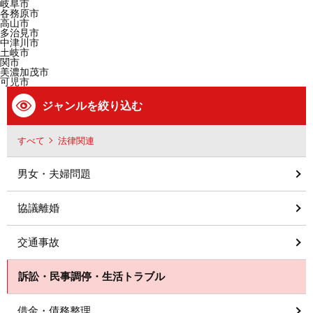
岐阜市
各務原市
高山市
多治見市
中津川市
土岐市
関市
美濃加茂市
可児市
ジャンルを絞り込む
すべて
法律関連
男女・夫婦問題
協議離婚
交通事故
訴訟・民事調停・生活トラブル
借金・債務整理