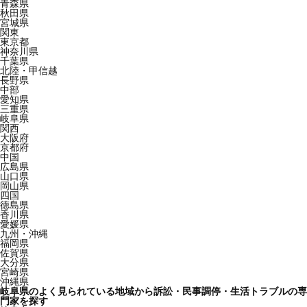
青森県
秋田県
宮城県
関東
東京都
神奈川県
千葉県
北陸・甲信越
長野県
中部
愛知県
三重県
岐阜県
関西
大阪府
京都府
中国
広島県
山口県
岡山県
四国
徳島県
香川県
愛媛県
九州・沖縄
福岡県
佐賀県
大分県
宮崎県
沖縄県
岐阜県のよく見られている地域から訴訟・民事調停・生活トラブルの専
門家を探す