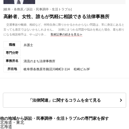
[岐阜・各務原／訴訟・民事調停・生活トラブル]
高齢者、女性、誰もが気軽に相談できる法律事務所
交通事故や離婚、相続など、何時自身に降りかかるかわからない問題は、常に身近にあると
言っても過言ではないかもしれません。 法律にまつわる問題や悩みを抱えた場合、最も頼り
になる相談相手は、やっぱり弁...
取材記事の続きを見る≫
職種
弁護士
専門分野
事務所名
清流のまち法律事務所
所在地
岐阜県各務原市鵜沼川崎町2-114 松崎ビル3F
「法律関連」に関するコラムを全て見る
他の地域から訴訟・民事調停・生活トラブルの専門家を探す
北海道・東北
北海道