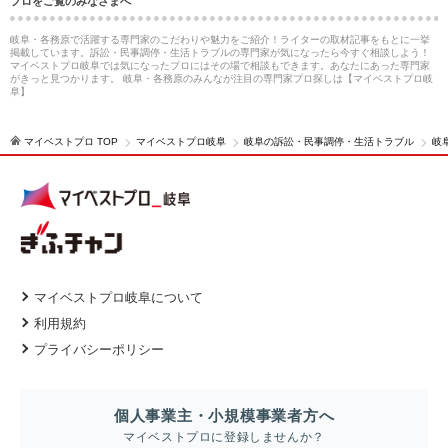
プロをご覧のみなさまへ
岐阜・各務原で活躍する専門家のこだわりや魅力をご紹介！ライターの取材記事をもとに一挙
掲載しています。訴訟・民事調停・生活トラブルの専門家が気になったら今すぐ相談しよう！
マイベストプロ岐阜では気になったプロにはその場で相談もできます。あなたにあった専門家
がきっと見つかります。 岐阜・各務原のみんなが注目の専門家プロ探しは【マイベストプロ岐
阜】
マイベストプロ TOP
マイベストプロ岐阜
岐阜の訴訟・民事調停・生活トラブル
岐
マイベストプロ岐阜について
利用規約
プライバシーポリシー
個人事業主・小規模事業者方へ
マイベストプロに登録しませんか？