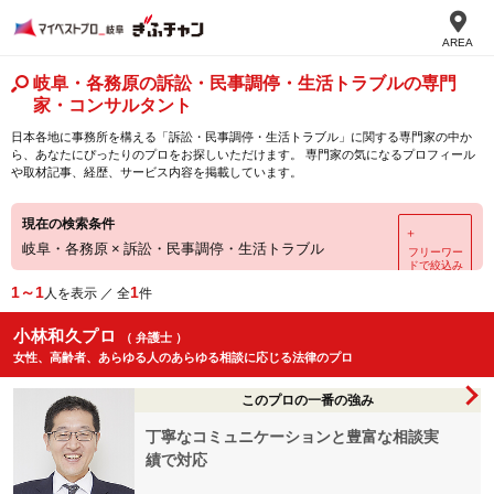
AREA
岐阜・各務原の訴訟・民事調停・生活トラブルの専門
家・コンサルタント
日本各地に事務所を構える「訴訟・民事調停・生活トラブル」に関する専門家の中か
ら、あなたにぴったりのプロをお探しいただけます。 専門家の気になるプロフィール
や取材記事、経歴、サービス内容を掲載しています。
現在の検索条件
＋
岐阜・各務原
×
訴訟・民事調停・生活トラブル
フリーワー
ドで絞込み
1～1
1
人を表示 ／ 全
件
小林和久プロ
（ 弁護士 ）
女性、高齢者、あらゆる人のあらゆる相談に応じる法律のプロ
このプロの一番の強み
丁寧なコミュニケーションと豊富な相談実
績で対応