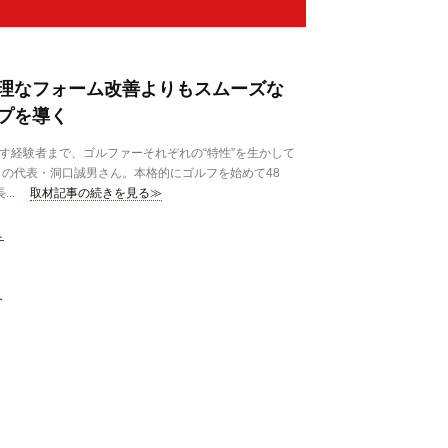
理なフォーム改善よりもスムーズな
プを導く
す経験者まで、ゴルファーそれぞれの“特性”を生かして
の代表・洞口誠男さん。本格的にゴルフを始めて48
..
取材記事の続きを見る≫
チ
ト