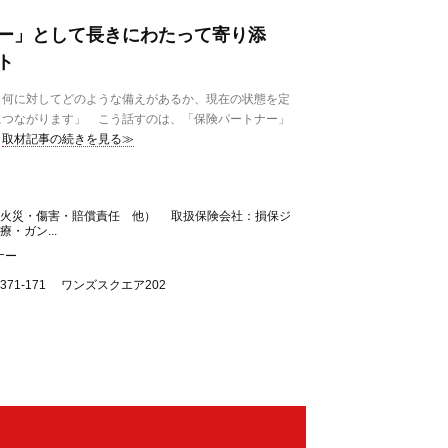
ー」として長きにわたって寄り添
ト
何に対してどのような備えがあるか、現在の状態を定
につながります」 こう話すのは、「保険パートナー」
取材記事の続きを見る≫
・火災・傷害・賠償責任 他） 取扱保険会社：損保ジ
・ガン...
ナー
71-171 ワンズスクエア202