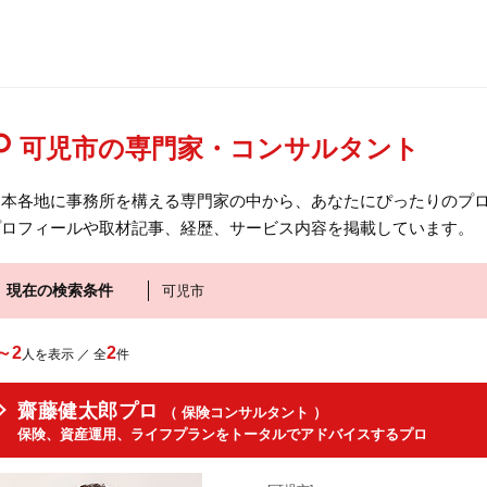
可児市の専門家・コンサルタント
日本各地に事務所を構える専門家の中から、あなたにぴったりのプロ
プロフィールや取材記事、経歴、サービス内容を掲載しています。
現在の検索条件
可児市
～2
2
人を表示 ／ 全
件
齋藤健太郎プロ
（ 保険コンサルタント ）
保険、資産運用、ライフプランをトータルでアドバイスするプロ