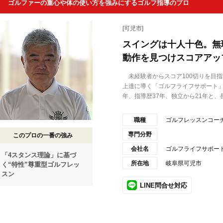
ゴルファーの重心や体の使い方を強みにするゴルフ指導のプロ
[可児市]
スイングは十人十色。無
動作を見つけスコアアッ
未経験者からスコア100切りを目指
上達に導く「ゴルフライフサポート」
年、指導歴37年、独立から21年と、長.
職種
ゴルフレッスンコー
専門分野
このプロの一番の強み
会社名
ゴルフライフサポー
「4スタンス理論」に基づ
所在地
岐阜県可児市
く“特性”尊重型ゴルフレッ
スン
LINE問合せ対応