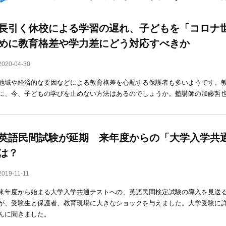
長引く休校による学習の遅れ、子どもを「コロナ
めに教育格差や学力差にどう対応すべきか
2020-04-30
地域や経済的な要因などによる教育格差を心配する保護者も多いようです。
に、今、子どもの学びを止めない方法はあるのでしょうか。塾講師の加藤哲
英語民間試験が延期 来年度からの「大学入学共
は？
2019-11-11
来年度から始まる大学入学共通テストへの、英語民間検定試験の導入を見送
が、受験生と保護者、教育現場に大きなショックを与えました。大学受験に
んに聞きました。