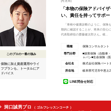
[可児市]
「本物の保険アドバイザ
い、責任を持ってサポー
「車検や健康診断のように、保険も
期的に確認することが、将来の安心
代表取締役の齋藤健太郎さん。岐...
職種
保険コンサルタント
専門分野
■損害保険（自動車
このプロの一番の強み
ャパン■生命保険（医療
会社名
株式会社保険パート
保険に加え資産運用やライ
フプランも、トータルにア
所在地
岐阜県可児市中恵土23
ドバイス
LINE問合せ対応
洞口誠男プロ
（ ゴルフレッスンコーチ ）