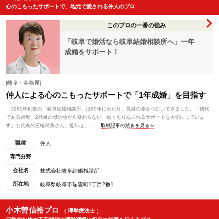
心のこもったサポートで、地元で愛される仲人のプロ
このプロの一番の強み
「岐阜で婚活なら岐阜結婚相談所へ」一年
成婚をサポート！
[岐阜・各務原]
仲人による心のこもったサポートで「1年成婚」を目指す
1961年創業の「岐阜結婚相談所」は60年にわたり、良縁の糸をつむいできました。「初代
である祖母、2代目の母の頃から変わらない、ぬくもりあふれるサポートを大切にしていま
す」と代表の三輪晴美さん。近年は、...
取材記事の続きを見る≫
職種
仲人
専門分野
会社名
株式会社岐阜結婚相談所
所在地
岐阜県岐阜市瑞雲町1丁目2番1
小木曽信裕プロ
（ 理学療法士 ）