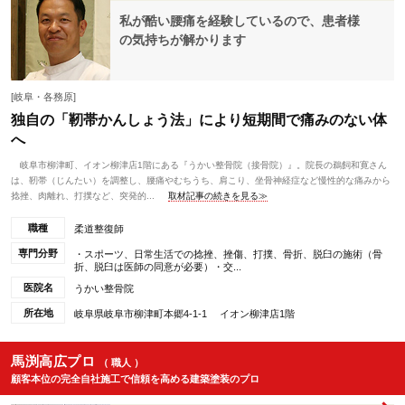
私が酷い腰痛を経験しているので、患者様
の気持ちが解かります
[岐阜・各務原]
独自の「靭帯かんしょう法」により短期間で痛みのない体
へ
岐阜市柳津町、イオン柳津店1階にある『うかい整骨院（接骨院）』。院長の鵜飼和寛さん
は、靭帯（じんたい）を調整し、腰痛やむちうち、肩こり、坐骨神経症など慢性的な痛みから
捻挫、肉離れ、打撲など、突発的...
取材記事の続きを見る≫
職種
柔道整復師
専門分野
・スポーツ、日常生活での捻挫、挫傷、打撲、骨折、脱臼の施術（骨
折、脱臼は医師の同意が必要）・交...
医院名
うかい整骨院
所在地
岐阜県岐阜市柳津町本郷4-1-1 イオン柳津店1階
馬渕高広プロ
（ 職人 ）
顧客本位の完全自社施工で信頼を高める建築塗装のプロ