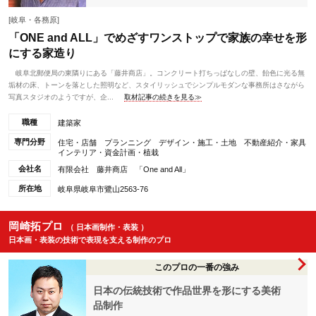
[岐阜・各務原]
「ONE and ALL」でめざすワンストップで家族の幸せを形
にする家造り
岐阜北郵便局の東隣りにある「藤井商店」。コンクリート打ちっぱなしの壁、飴色に光る無
垢材の床、トーンを落とした照明など、スタイリッシュでシンプルモダンな事務所はさながら
写真スタジオのようですが、企...
取材記事の続きを見る≫
職種
建築家
専門分野
住宅・店舗 プランニング デザイン・施工・土地 不動産紹介・家具
インテリア・資金計画・植栽
会社名
有限会社 藤井商店 「One and All」
所在地
岐阜県岐阜市鷺山2563-76
岡崎拓プロ
（ 日本画制作・表装 ）
日本画・表装の技術で表現を支える制作のプロ
このプロの一番の強み
日本の伝統技術で作品世界を形にする美術
品制作