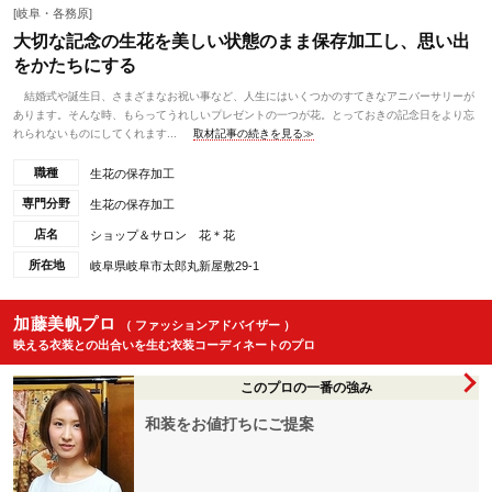
[岐阜・各務原]
大切な記念の生花を美しい状態のまま保存加工し、思い出
をかたちにする
結婚式や誕生日、さまざまなお祝い事など、人生にはいくつかのすてきなアニバーサリーが
あります。そんな時、もらってうれしいプレゼントの一つが花。とっておきの記念日をより忘
れられないものにしてくれます...
取材記事の続きを見る≫
職種
生花の保存加工
専門分野
生花の保存加工
店名
ショップ＆サロン 花＊花
所在地
岐阜県岐阜市太郎丸新屋敷29-1
加藤美帆プロ
（ ファッションアドバイザー ）
映える衣装との出合いを生む衣装コーディネートのプロ
このプロの一番の強み
和装をお値打ちにご提案