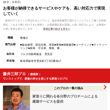
[岐阜・各務原]
お客様が納得できるサービスやケアを、高い対応力で実現
していく
岐阜のデトロイトと呼ばれるエリアにて、鈑金塗装修理工場のエンジニアとして働く古田昌
也氏。これまで身に付けてきた技術と、お客様満足度を意識した高い対応力により、お客様か
ら厚い支持を受けています。「...
取材記事の続きを見る≫
職種
整備士
専門分野
■鈑金修理、部品交換、塗装■車検■保険修理■コーディング■ディティー
リング■新車、中古車、廃車、事...
会社名
フルタ自動車鈑金 雪見店
所在地
岐阜県岐阜市雪見町1丁目5番地17
藤井三郎プロ
（ 建築家 ）
ワンストップで、家族の幸せを形にする家造りのプロ
このプロの一番の強み
家造りに関わる各分野のプロチームによる
建築サービスを提供