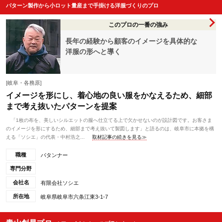
パターン製作から小ロット量産まで手掛ける洋服づくりのプロ
このプロの一番の強み
長年の経験から顧客のイメージを具体的な
洋服の形へと導く
[岐阜・各務原]
イメージを形にし、着心地の良い服をかなえるため、細部
まで考え抜いたパターンを提案
「1枚の布を、美しいシルエットの服へ仕立てる上で欠かせないのが設計図です。お客さま
のイメージを形にするため、細部まで考え抜いて製図します」と語るのは、岐阜市に本拠を構
える「ソシエ」の代表・中村浩之...
取材記事の続きを見る≫
職種
パタンナー
専門分野
会社名
有限会社ソシエ
所在地
岐阜県岐阜市六条江東3-1-7