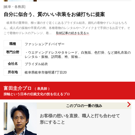
[岐阜・各務原]
自分に似合う、質のいい衣装をお値打ちに提案
岐阜市の繁華街、柳ヶ瀬のすぐ近くにあるブライダル結衣。婚礼の着物やドレスはもちろ
ん、成人式の振袖や卒業式の袴、各種着物のレンタルやヘアメイクまで手掛けるお店です。そ
こで着物やドレスのアレンジ、着...
取材記事の続きを見る≫
職種
ファッションアドバイザー
専門分野
・ウエディングドレスやタキシード、白無垢、色打掛、など婚礼衣装の
レンタル・振袖、訪問着、袴、留袖...
会社名
ブライダル結衣
所在地
岐阜県岐阜市徹明通7丁目20
富田圭介プロ
（ 表具師 ）
掛軸という日本の伝統文化の技を伝えるプロ
このプロの一番の強み
お客様の想いを直接、職人と打ち合わせて
形にすること