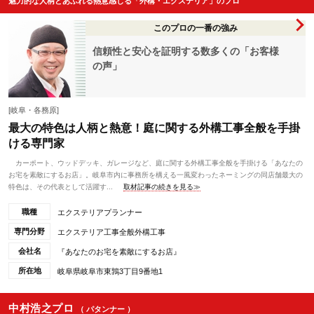
魅力的な人柄とあふれる熱意感じる「外構・エクステリア」のプロ
このプロの一番の強み
信頼性と安心を証明する数多くの「お客様
の声」
[岐阜・各務原]
最大の特色は人柄と熱意！庭に関する外構工事全般を手掛
ける専門家
カーポート、ウッドデッキ、ガレージなど、庭に関する外構工事全般を手掛ける「あなたの
お宅を素敵にするお店」。岐阜市内に事務所を構える一風変わったネーミングの同店舗最大の
特色は、その代表として活躍す...
取材記事の続きを見る≫
職種
エクステリアプランナー
専門分野
エクステリア工事全般外構工事
会社名
『あなたのお宅を素敵にするお店』
所在地
岐阜県岐阜市東鶉3丁目9番地1
中村浩之プロ
（ パタンナー ）