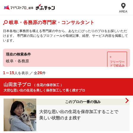
AREA
岐阜・各務原の専門家・コンサルタント
日本各地に事務所を構える専門家の中から、あなたにぴったりのプロをお探しいただ
けます。 専門家の気になるプロフィールや取材記事、経歴、サービス内容を掲載して
います。
現在の検索条件
＋
岐阜・各務原
フリーワー
ドで絞込み
1～15
26
人を表示 ／ 全
件
山田京子プロ
（ 生花の保存加工 ）
大切な思い出の生花を美しく保存加工して長く残すプロ
このプロの一番の強み
大切な思い出の生花を保存加工することで
美しい状態のまま残す