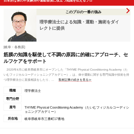
日常的な体の不安解消や運動習慣に役立つ知識を伝えるプロ
このプロの一番の強み
理学療法士による知識・運動・施術をダイ
レクトに提供
[岐阜・各務原]
筋膜の知識を駆使して不調の原因に的確にアプローチ、セ
ルフケアをサポート
2020年4月に岐阜県岐阜市にオープンした「THYME Physical Coorditioning Academy（た
いむフィジカルコーディショニングアカデミー）」は、体や運動に関する専門知識や技術を持
つ理学療法士に直接相談をしたり、...
取材記事の続きを見る≫
職種
理学療法士
専門分野
屋号
THYME Physical Coorditioning Academy（たいむフィジカルコーディシ
ョニングアカデミー）
所在地
岐阜県岐阜市三番町17番地