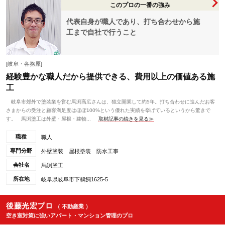
このプロの一番の強み
代表自身が職人であり、打ち合わせから施
工まで自社で行うこと
[岐阜・各務原]
経験豊かな職人だから提供できる、費用以上の価値ある施
工
岐阜市郊外で塗装業を営む馬渕高広さんは、独立開業して約5年。打ち合わせに進んだお客
さまからの受注と顧客満足度はほぼ100%という優れた実績を挙げているというから驚きで
す。 馬渕塗工は外壁・屋根・建物...
取材記事の続きを見る≫
職種
職人
専門分野
外壁塗装 屋根塗装 防水工事
会社名
馬渕塗工
所在地
岐阜県岐阜市下鵜飼1625-5
後藤光宏プロ
（ 不動産業 ）
空き室対策に強いアパート・マンション管理のプロ