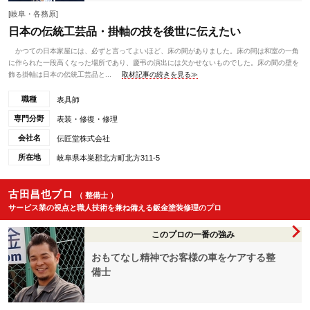
[岐阜・各務原]
日本の伝統工芸品・掛軸の技を後世に伝えたい
かつての日本家屋には、必ずと言ってよいほど、床の間がありました。床の間は和室の一角
に作られた一段高くなった場所であり、慶弔の演出には欠かせないものでした。床の間の壁を
飾る掛軸は日本の伝統工芸品と...
取材記事の続きを見る≫
職種
表具師
専門分野
表装・修復・修理
会社名
伝匠堂株式会社
所在地
岐阜県本巣郡北方町北方311-5
古田昌也プロ
（ 整備士 ）
サービス業の視点と職人技術を兼ね備える鈑金塗装修理のプロ
このプロの一番の強み
おもてなし精神でお客様の車をケアする整
備士