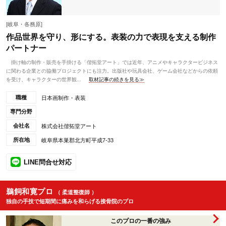
[岐阜・各務原]
作品世界を守り、形にする。表装の力で表現を支える制作
パートナー
掛け軸の制作・販売を手掛ける「偕拓堂アート」では近年、アニメやキャラクタービジネス
に関わる企業との協働プロジェクトにも注力。出版社や玩具会社、ゲーム会社などからの依頼
を受け、キャラクターの世界観...
取材記事の続きを見る≫
職種
日本画制作・表装
専門分野
会社名
株式会社偕拓堂アート
所在地
岐阜県本巣郡北方町平成7-33
LINE問合せ対応
鵜飼和寛プロ
（ 柔道整復師 ）
独自の手技で短期間に痛みを和らげる接骨院のプロ
このプロの一番の強み