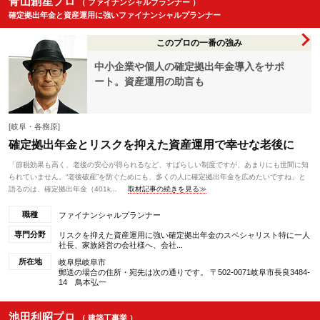
青山創星プロ
（ ファイナンシャルプランナー ）
確定拠出年金と資産運用に強いファイナンシャルプランナー
このプロの一番の強み
中小企業や個人の確定拠出年金導入をサポ
ート。資産運用の助言も
[岐阜・各務原]
確定拠出年金とリスクを抑えた資産運用で幸せな老後に
「節税効果も高く、老後の安心が得られるなど、すばらしい制度ですが、あまりにも世間に知
られていません。“老後破産”を防ぐためにも、多くの人に確定拠出年金を広めたいですね」と
語るのは、確定拠出年金（401k...
取材記事の続きを見る≫
職種
ファイナンシャルプランナー
専門分野
リスクを抑えた資産運用に強い確定拠出年金のスペシャリスト特に一人
社長、家族経営の会社様へ、会社...
所在地
岐阜県岐阜市
郵送の場合の住所・宛先は次の通りです。 〒502-0071岐阜市長良3484-
14 鳥本弘一
池田利昭プロ
（ 建築工事業 ）