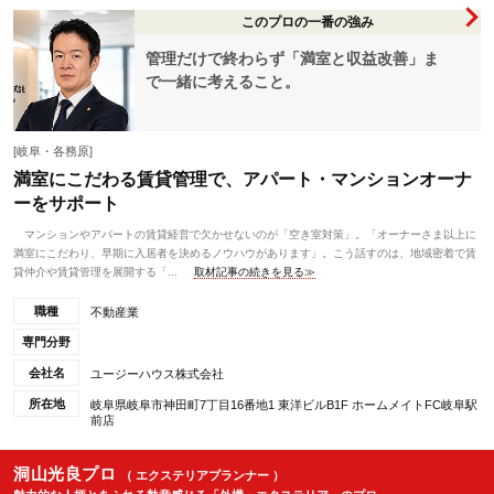
このプロの一番の強み
管理だけで終わらず「満室と収益改善」ま
で一緒に考えること。
[岐阜・各務原]
満室にこだわる賃貸管理で、アパート・マンションオーナ
ーをサポート
マンションやアパートの賃貸経営で欠かせないのが「空き室対策」。「オーナーさま以上に
満室にこだわり、早期に入居者を決めるノウハウがあります」。こう話すのは、地域密着で賃
貸仲介や賃貸管理を展開する「...
取材記事の続きを見る≫
職種
不動産業
専門分野
会社名
ユージーハウス株式会社
所在地
岐阜県岐阜市神田町7丁目16番地1 東洋ビルB1F ホームメイトFC岐阜駅
前店
洞山光良プロ
（ エクステリアプランナー ）