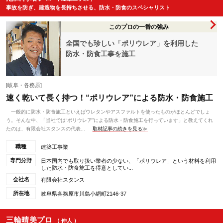
事故を防ぎ、建造物を長持ちさせる、防水・防食のスペシャリスト
このプロの一番の強み
全国でも珍しい「ポリウレア」を利用した
防水・防食工事を施工
[岐阜・各務原]
速く乾いて長く持つ！“ポリウレア”による防水・防食施工
一般的に防水・防食施工といえばウレタンやアスファルトを使ったものがほとんどでしょ
う。そんな中、「当社では“ポリウレア”による防水・防食施工を行っています」と教えてくれ
たのは、有限会社スタンスの代表...
取材記事の続きを見る≫
職種
建築工事業
専門分野
日本国内でも取り扱い業者の少ない、「ポリウレア」という材料を利用
した防水・防食施工を得意としてい...
会社名
有限会社スタンス
所在地
岐阜県各務原市川島小網町2146-37
三輪晴美プロ
（ 仲人 ）