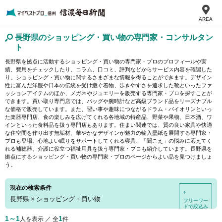
AREA
長野県のショッピング・買い物の専門家・コンサルタン
ト
長野県を拠点に活動するショッピング・買い物の専門家・プロのプロフィールや実
績、費用をチェックしたり、コラム、口コミ、評判などからサービス内容を確認した
り。ショッピング・買い物に関するさまざまな情報を得ることができます。デザイン
性に富んだ洋服や日本の伝統を受け継ぐ着物、歩きやすさを追求した靴といったファ
ッションアイテムのほか、メガネやジュエリーを販売する専門家・プロを探すことが
できます。買い取り専門店では、バッグや腕時計など高級ブランド品をリーズナブル
な価格で販売しています。また、習い事や趣味につながるドラム・バイオリンといっ
た楽器専門店、食の楽しみを広げてくれる各地域の特産品、野菜や果物、日本酒、ワ
インといった食料品を扱う専門店もあります。住まい関連では、質の良い家具や快適
な住空間を作り出す無垢材、華やかなデザインが魅力の輸入壁紙を展開する専門家・
プロも登場。心地よい眠りをサポートしてくれる寝具、「聞こえ」の悩みに応えてく
れる補聴器、介護に役立つ福祉用具を扱う専門家・プロも紹介しています。長野県を
拠点にするショッピング・買い物の専門家・プロのページからよい品を見つけましょ
う。
現在の検索条件
＋
長野県
×
ショッピング・買い物
フリーワー
ドで絞込み
1～1
1
人を表示 ／ 全
件