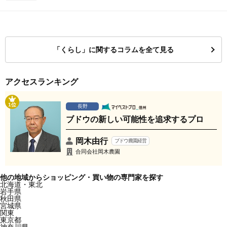
「くらし」に関するコラムを全て見る
アクセスランキング
1位
長野
ブドウの新しい可能性を追求するプロ
岡木由行
ブドウ農園経営
合同会社岡木農園
他の地域からショッピング・買い物の専門家を探す
北海道・東北
岩手県
秋田県
宮城県
関東
東京都
神奈川県