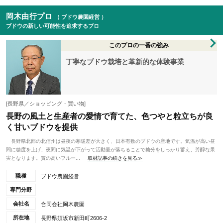
岡木由行プロ
（ ブドウ農園経営 ）
ブドウの新しい可能性を追求するプロ
このプロの一番の強み
丁寧なブドウ栽培と革新的な体験事業
[長野県／ショッピング・買い物]
長野の風土と生産者の愛情で育てた、色つやと粒立ちが良
く甘いブドウを提供
長野県北部の北信州は昼夜の寒暖差が大きく、日本有数のブドウの産地です。気温が高い昼
間に糖度を上げ、夜間に気温が下がって活動量が落ちることで糖分をしっかり蓄え、芳醇な果
実となります。質の高いフルー...
取材記事の続きを見る≫
職種
ブドウ農園経営
専門分野
会社名
合同会社岡木農園
所在地
長野県須坂市新田町2606-2