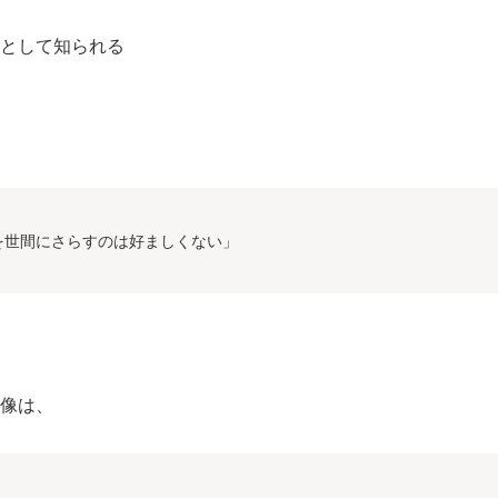
として知られる
。
を世間にさらすのは好ましくない」
像は、