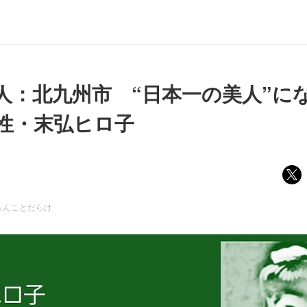
人：北九州市 “日本一の美人”に
性・末弘ヒロ子
らんことだらけ