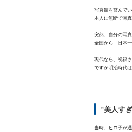
写真館を営んでい
本人に無断で写真
突然、自分の写真
全国から「日本一
現代なら、祝福さ
ですが明治時代は
“美人す
当時、ヒロ子が通