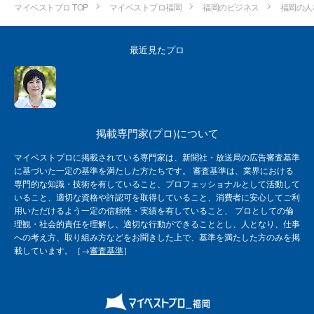
マイベストプロ TOP
マイベストプロ福岡
福岡のビジネス
福岡の人
最近見たプロ
掲載専門家(プロ)について
マイベストプロに掲載されている専門家は、新聞社・放送局の広告審査基準
に基づいた一定の基準を満たした方たちです。 審査基準は、業界における
専門的な知識・技術を有していること、プロフェッショナルとして活動して
いること、適切な資格や許認可を取得していること、消費者に安心してご利
用いただけるよう一定の信頼性・実績を有していること、 プロとしての倫
理観・社会的責任を理解し、適切な行動ができることとし、人となり、仕事
への考え方、取り組み方などをお聞きした上で、基準を満たした方のみを掲
載しています。［→
審査基準
］