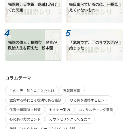
福岡民。日本茶、絶滅しかけ
毎日食べているのに、一番見
てた問題
えていないもの
福岡の偉人：福岡市 発言が
「危険です。」のサブスクが
政治人生を変えた 松本龍
始まった
コラムテーマ
この世界、知らんことだらけ
再就職支援
激変する時代こそ聡明である秘訣
やる気を維持するヒント
保育士離職防止対策
セミナー案内
コンサルティング事例
心のあり方のヒント
カウンセリングってなに？
雑誌コンタクトセンターマネジメント掲載