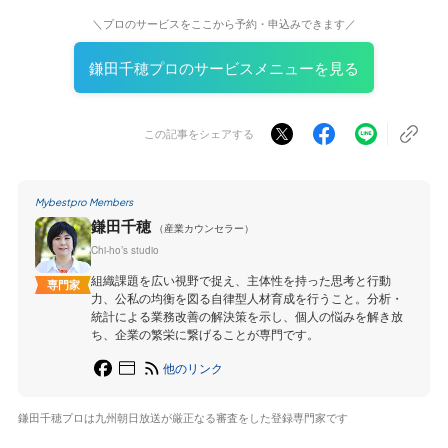
＼プロのサービスをここから予約・申込みできます／
鎌田千穂プロのサービスメニューを見る
この記事をシェアする
Mybestpro Members
鎌田千穂
（産業カウンセラー）
Chi-ho’s studio
組織課題を広い視野で捉え、主体性を持った思考と行動
専門家
力、公私の均衡を図る自律型人材育成を行うこと。分析・
統計による業務改善の解決策を示し、個人の悩みを解き放
ち、企業の繁栄に繋げることが専門です。
他のリンク
鎌田千穂プロは九州朝日放送が厳正なる審査をした登録専門家です