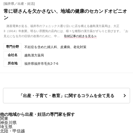
[福井県／出産・妊活]
常に研さんを欠かさない、地域の健康のセカンドオピニオ
ン
路面電車が走る、福井市のフェニックス通り沿いに店を構える越島漢方薬局は、大正
3（1914）年創業。明るい雰囲気の店内には、様々な種類の漢方薬がずらりと並びます。「お
見えになる方の症状の改善のために、中...
取材記事の続きを見る≫
専門分野
不妊症を含めた婦人科、皮膚病、老化対策
会社名
越島漢方薬局
所在地
福井県福井市毛矢2-7-6
「出産・子育て・教育」に関するコラムを全て見る
他の地域から出産・妊活の専門家を探す
関東
神奈川県
埼玉県
北陸・甲信越