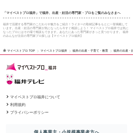
「マイベストプロ福井」で福井、出産・妊活の専門家・プロをご覧のみなさまへ
福井で活躍する専門家のこだわりや魅力をご紹介！ライターの取材記事をもとに一挙掲載して
います。出産・妊活の専門家が気になったら今すぐ相談しよう！ マイベストプロ福井では気に
なったプロにはその場で相談もできます。あなたにあった専門家がきっと見つかります。 福井
のみんなが注目の専門家プロ探しは【マイベストプロ福井】
マイベストプロ TOP
マイベストプロ福井
福井の出産・子育て・教育
福井の出産・
マイベストプロ福井について
利用規約
プライバシーポリシー
個人事業主・小規模事業者方へ