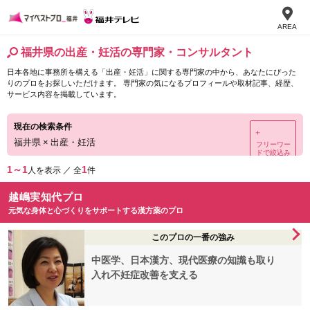
AREA
福井県の出産・妊活の専門家・コンサルタント
日本各地に事務所を構える「出産・妊活」に関する専門家の中から、あなたにぴった
りのプロをお探しいただけます。 専門家の気になるプロフィールや取材記事、経歴、
サービス内容を掲載しています。
現在の検索条件
＋
福井県
×
出産・妊活
フリーワー
ドで絞込み
1～1
1
人を表示 ／ 全
件
越嶋実知代プロ
元気な身体と心づくりをサポートする漢方薬のプロ
このプロの一番の強み
中医学、日本漢方、現代医療の知識も取り
入れ不妊症改善を支える