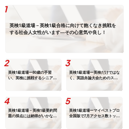
英検1級道場－英検1級合格に向けて飽くなき挑戦を
する社会人女性がいます―その心意気や良し！
英検1級道場ー80歳の手習
英検1級道場ー英検だけではな
い、英検に挑戦するシニアが
く、英語弁論大会ためのスピ
増えています
ーチのサポートも始めました
英検1級道場－英検1級要約問
英検1級道場ーマイベストプロ
題の採点には納得がいかない
全国版で7月アクセス数トップ
点が多々見られます（追記
でした
版 2026/08/08 16：30現