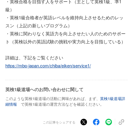
・英検合格を目指す人をサポート（主として英検1級、準1
級）
・英検1級合格者が英語レベルを維持向上させるためのレッ
スン（上記の新しいプログラム）
・英検に関わりなく英語力を向上させたい人のためのサポー
ト（英検以外の英語試験の挑戦や実力向上を目指している）
詳細は、下記をご覧ください
https://mbp-japan.com/chiba/eiken/service1/
英検1級道場へのお問い合わせに関して
このような英検1級道場の活動に興味があれば、まず、
英検1級道場詳
細情報
で英検1級道場の運営方法などを確認ください。
この記事をシェアする