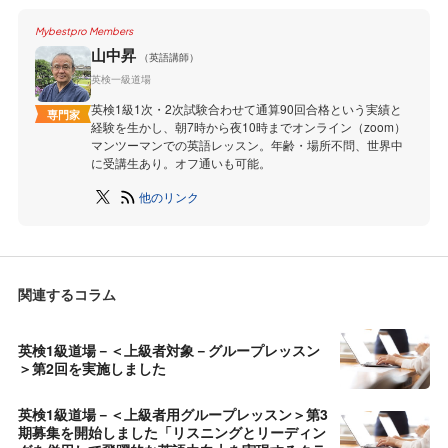
Mybestpro Members
山中昇
（英語講師）
英検一級道場
英検1級1次・2次試験合わせて通算90回合格という実績と
専門家
経験を生かし、朝7時から夜10時までオンライン（zoom）
マンツーマンでの英語レッスン。年齢・場所不問、世界中
に受講生あり。オフ通いも可能。
他のリンク
関連するコラム
英検1級道場－＜上級者対象－グループレッスン
＞第2回を実施しました
英検1級道場－＜上級者用グループレッスン＞第3
期募集を開始しました「リスニングとリーディン