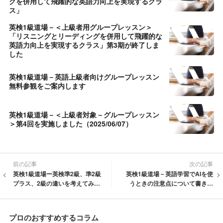
グを併用して飛躍的な英語力向上を実現するクラ
ス」
英検1級道場－＜上級者用グループレッスン＞
「リスニングとリーディングを併用して飛躍的な
英語力向上を実現するクラス」第3期が終了しま
した
英検1級道場－英語上級者向けグループレッスン
無料参観をご案内します
英検1級道場－＜上級者対象－グループレッスン
＞第4回を実施しました（2025/06/07）
前の記事
次の記事
英検1級道場ー英検準2級、準2級
英検1級道場－英語学習でAIを使
プラス、2級の違いを考えてみま
うときの注意点について書きま
した
した
プロのおすすめするコラム