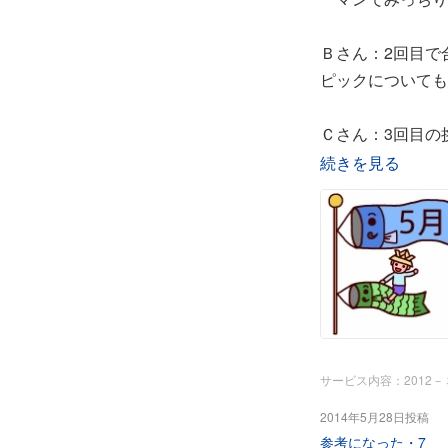
Ｂさん：2回目で
ピックについても
Ｃさん：3回目の
10回、5時間や
続きを見る
Ｄさん；関西の男
が、一歩及ばず再
Ｅさん：東海地方
に臨み、一歩及ば
Ｆさん：4回目で
サービス内容：2012
回、16時間のサ
2014年5月28日投稿
に勇気付けられ、
参考になった・
7