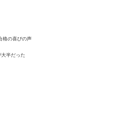
）合格すること
うかなと考えてい
合格の喜びの声
が大半だった