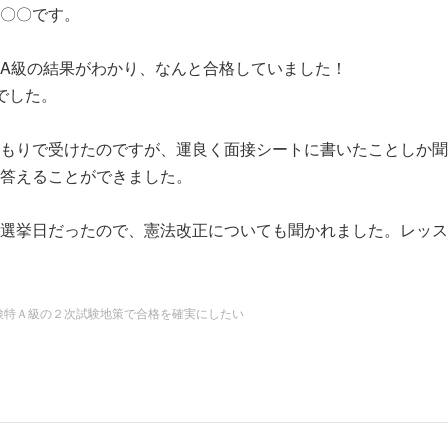
〇〇です。
っといたしました！！
A級の結果がわかり、なんと合格していました！
ました。（信じられないので下にコピーを貼りました。）
でした。
おかけです。ありがとうございました！！
もりで受けたのですが、運良く面接シートに書いたことしか聞
合格できたのは、山中先生が大変効率よく的確に導いていただ
答えることができました。
やさしく厳しーくご指導していただいたからです！！
選挙日だったので、憲法改正についても聞かれました。レッス
流で受けた準１級は一次試験に実は４、５回落ちておりまして
とめていたので答えることが出来ました。
思いがあっただけに、昨年は一級を目指すことさえ随分と躊躇
ないから面接自体受けようか受けないか迷ったのですが、山中
度もモチベーションを保つのも難しすぎます。
検特Ａ級の２次試験地策で合格を確実にしたい
だから」とおっしゃったのが、受けようと思ったきっかけです
て本当に幸運でした。
対策の時もそうですが、山中先生が自信の無い僕の背中を押し
なに短期間にとうてい成し得ませんでした。
訣ではないかなと思っています。
くさん与えていただきました。