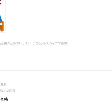
、いつも安心して見ていることができる
、採点し、間違えた箇所をレッスンで補強するという理想的な
時も、宿題に出したトラッドジャパンのディクテーション15本
0日からレッスンを再開している
して、通訳案内士試験を受験することに決め、社会科（日本史
級合格のためのレッスン（北陸からスカイプで参加）
対策のサポートを続けている
月１９日にご本人から頂戴したメールだ
------------------------
会社員
回数：２回目
合格
さまで合格しました！！！
いられないまだまだ実力不足ですが）、