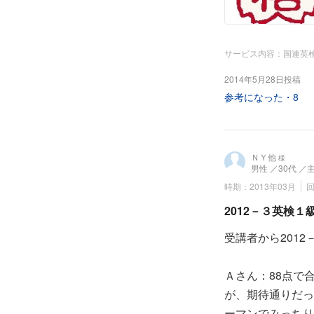
サービス内容：国連英
2014年5月28日投稿
参考になった・
8
ＮＹ他
様
男性
／30代
／
時期：2013年03月
2012－３英検
受講者から201
Ａさん：88点で
が、期待通りだっ
ーマンでみっちり