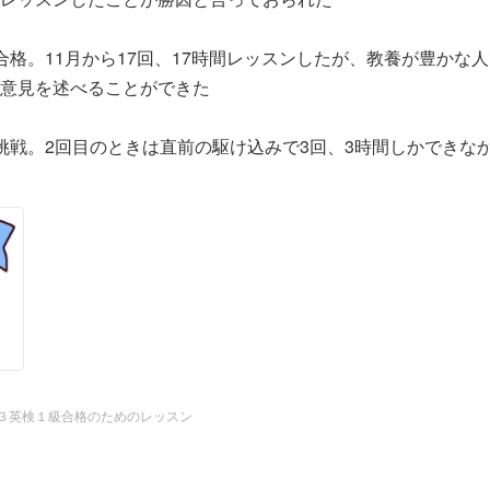
合格。11月から17回、17時間レッスンしたが、教養が豊かな
意見を述べることができた
挑戦。2回目のときは直前の駆け込みで3回、3時間しかできな
ってぎりぎりセーフ。論旨を整理できる範囲が狭いことが悩みだ
性。2回目で駆け込んでこられた。13回7時間のレッスンでは
挑戦だ。論旨整理は問題ないが、発音で損している
の主婦。2回目。16回、8時間やったが、論旨整理に課題が残
ず。再チャレンジ
最後のチャンスということで駆け込んでこられた。700キロの距
－３英検１級合格のためのレッスン
ポートをしたが1点足らず、１次からやり直しだ。前回より大き
くじけずにチャレンジを続ける姿勢が立派だ