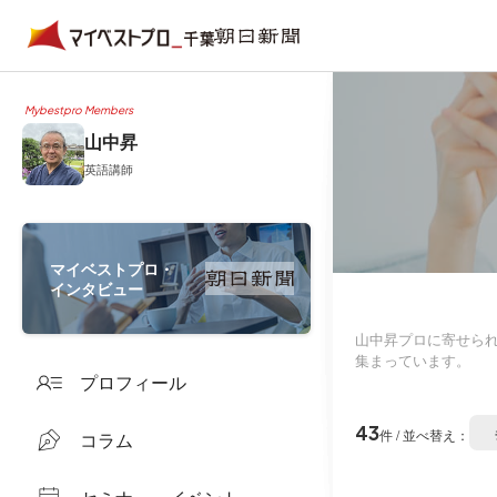
Mybestpro Members
山中昇
英語講師
マイベストプロ・
インタビュー
山中昇プロに寄せら
集まっています。
プロフィール
43
件 / 並べ替え：
コラム