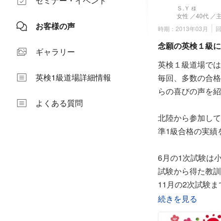
セミナー・イベント
Ｓ.Ｙ
様
女性
／40代
／
お客様の声
時期：2013年03月
念願の英検１級に
ギャラリー
英検１級道場では
英検1級道場詳細情報
毎回、多数の合格
らの喜びの声を紹
よくある質問
北陸から参加して
準1級合格の実績をベ
6月の1次試験は
試験から得た教訓
11月の2次試験
続きを見る
2人のお子さんを