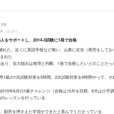
居るが、連絡を待っている。１人はぎりぎりにコンタクトがあ
、圧倒的に時間不足だ
自営業
１級→１級を目指している若い女性受講者から、準１級合格連
回数：はじめて
取った逸材だ。６月は１級に挑戦だ
人をサポートし、2014-3試験に1発で合格
ロ離れた、近くに英語学校など無い、山奥に在住（商売をしてお
講生から１級合格通知があった。東京の女医。2009年からリ
まれた
単語にも拡大させたが最後の岩盤が崩せなかった。これから医
であり、自力脱出は無理と判断、1発で合格したいとのことだっ
たいとの希望を持っておられる
ら、準1級の1次試験対策を5時間、2次試験対策を6時間やって、そ
ないことが不思議なくらいの力を有する5人に対してまとまっ
った
2015年6月の1級チャレンジ（合格は10月を目標、6月は小手
間のレッスンを行っている
がおろさなかったが、力がある人（論旨がしっかりしている、
的に合格していることは事実だ
、勘所を押さえた学習ができたと喜んでくださっている