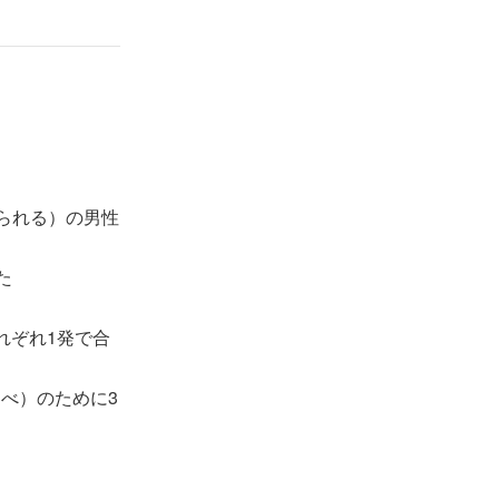
り、8回、5時
絡があった。
られる）の男性
スニングや作文
療関係や通訳
た
れぞれ1発で合
た回数をサポー
調べ）のために3
英語を話しな