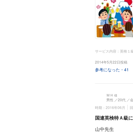
で、こまめな人で
宿題を自力で解き
私が4ヶ月間不在
帰国直後の3月1
新しい挑戦目標と
サービス内容：英検１
常識）と2次面接
2014年5月22日投稿
参考になった・
41
下記は、昨年１１
-------------------------
山中先生
ＭＨ
様
こんばんは。
男性
／20代
／
〇〇です。
時期：2016年06月
国連英検特Ａ級に
二次試験、おかげ
山中先生
（喜んでばかりは