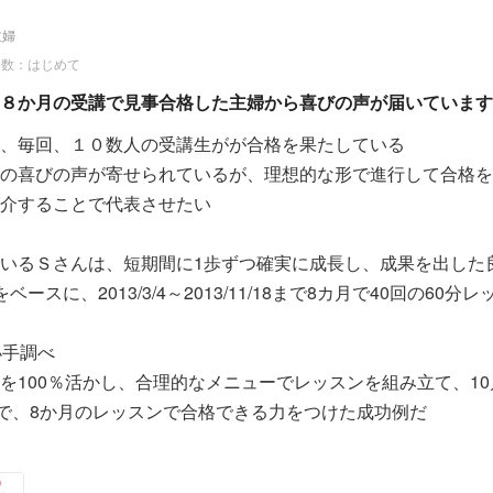
主婦
回数：はじめて
８か月の受講で見事合格した主婦から喜びの声が届いています
、毎回、１０数人の受講生がが合格を果たしている
の喜びの声が寄せられているが、理想的な形で進行して合格を
介することで代表させたい
いるＳさんは、短期間に1歩ずつ確実に成長し、成果を出した
ースに、2013/3/4～2013/11/18まで8カ月で40回の60分
小手調べ
を100％活かし、合理的なメニューでレッスンを組み立て、10
まで、8か月のレッスンで合格できる力をつけた成功例だ
抱える主婦でありながら、英語塾も開いておられるらしいが、