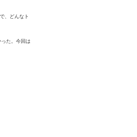
人で、どんなト
かった。今回は
った
いけると思った
ったままで試験
離を越えて31
く前進したこと