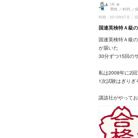
I.K.
様
一応、目指してい
もちろん、実力不
男性
／40代
／
ができたので、し
次なる課題も目標
時期：2013年07月
「英検一級」に見
国連英検特Ａ級の
あと英語力維持の
国連英検特Ａ級の
ます。
これからもお世話
が届いた
本当にありがとう
30分ずつ15回
またお世話になる
まずは報告まで。
本当に本当にご指
私は2008年に2
1次試験はぎりぎ
講談社がやってお