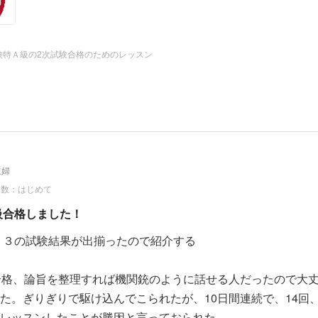
検特Ａ級の2次試験合格のためのレッスン
主婦
回数：はじめて
１級合格しました！
2－３の試験結果が出揃ったので紹介する
合格、論旨を整理すれば機関銃のように話せる人だったので大
た。ぎりぎりで駆け込んでこられたが、10日間連続で、14回
レッスンしたことが勝因と言っておられた