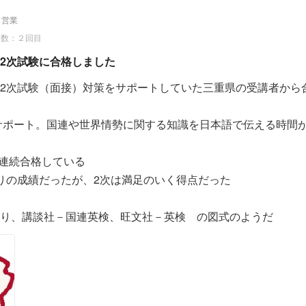
た英語試験に一通り（英検1級、通訳案内士、国連英検特A級
足のところも十分自覚しております。
自営業
ばらくはちょっとゆっくり過ごしたいです。
も示していただき更にやる気に燃えてきました。
回数：２回目
合うだけの本当の実力をつけていきたいと思います。
2次試験に合格しました
ために現在TOEIC985点なのですが、いつか満点に挑戦しよ
2次試験（面接）対策をサポートしていた三重県の受講者から
になります。どうぞよろしくお願いいたします！
ございました。
のサポート。国連や世界情勢に関する知識を日本語で伝える時間
機会があれば、ご連絡します。
導ありがとうございました！！
回連続合格している
りの成績だったが、2次は満足のいく得点だった
り、講談社－国連英検、旺文社－英検 の図式のようだ