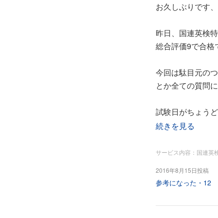
お久しぶりです、
うれしいです！ほ
昨日、国連英検特
〇〇点もとれてい
総合評価9で合格
本当に山中先生の
今回は駄目元のつ
こんなに短期間で
とか全ての質問に
いただき、楽しく
試験日がちょうど
十数年前に独学独
自分でも考えをま
続きを見る
すれ合格した苦い
た。
最初はもう時間が
独学では一級は難
サービス内容：国連英
級の面接より簡単
2016年8月15日投稿
山中先生と出会え
参考になった・
12
英検1級の面接の
ひとりでは、こん
今回合格できた秘
やる気と希望をた