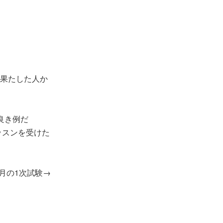
果たした人か
良き例だ
レッスンを受けた
月の1次試験→
とにかく熱心