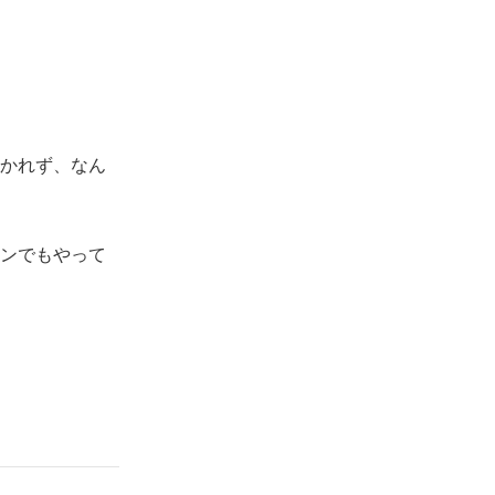
かれず、なん
き、励まして
ンでもやって
、やっとすれ
していまし
先生が「英検1
。
てくれたことが