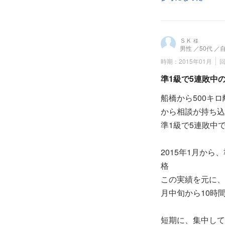
もう２人受講者が
間サポートしたが
ＳＫ
様
男性
／50代
／
これ以外にも、準
時期：2015年01月
高校２年で２級を
準1級で5連敗中の
船橋から500キ
さらに、以前の受
から相談が持ち込
で始まり、読解や
準1級で5連敗中
ガイドにも挑戦し
2015年1月か
昨年秋は、合格し
格
トし、全員合格だ
この実績を元に、
月中旬から10時
今回はそうは問屋
れている）は基本
短期に、集中して