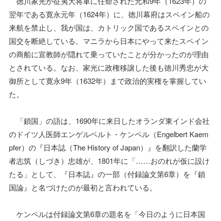
徳川家光が征夷大将軍に任命された元和9年（1623年）の
翌年である寛永元年（1624年）に、徳川幕府はスペイン船の
来航を禁止し、我が国は、カトリック国であるスペインとの
国交を断絶している。マニラから日本にやって来たスペイン
の商船に宣教師が隠れて乗っていたことが分かったのが理由
とされている。なお、家光に政権移譲した後も徳川秀忠が大
御所として寛永9年（1632年）まで政治的実権を掌握してい
た。
「鎖国」の語は、1690年に来日したオランダ東インド会社
のドイツ人医師エンゲルベルト・ケンペル（Engelbert Kaem
pfer）の『日本誌（The History of Japan）』を翻訳した蘭学
者志筑（しづき）忠雄が、1801年に「……おのれが仮に設け
たる」として、『日本誌』の一部（付録論文第6章）を『鎖
国論』と名づけたのが最初と言われている。
ケンペルは付録論文第6章の題名を「今日のように日本国