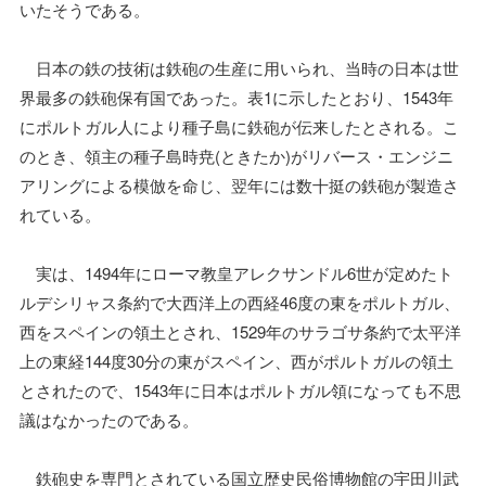
いたそうである。
日本の鉄の技術は鉄砲の生産に用いられ、当時の日本は世
界最多の鉄砲保有国であった。表1に示したとおり、1543年
にポルトガル人により種子島に鉄砲が伝来したとされる。こ
のとき、領主の種子島時尭(ときたか)がリバース・エンジニ
アリングによる模倣を命じ、翌年には数十挺の鉄砲が製造さ
れている。
実は、1494年にローマ教皇アレクサンドル6世が定めたト
ルデシリャス条約で大西洋上の西経46度の東をポルトガル、
西をスペインの領土とされ、1529年のサラゴサ条約で太平洋
上の東経144度30分の東がスペイン、西がポルトガルの領土
とされたので、1543年に日本はポルトガル領になっても不思
議はなかったのである。
鉄砲史を専門とされている国立歴史民俗博物館の宇田川武