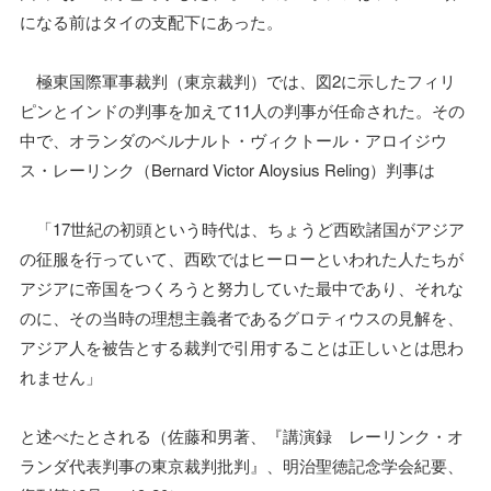
になる前はタイの支配下にあった。
極東国際軍事裁判（東京裁判）では、図2に示したフィリ
ピンとインドの判事を加えて11人の判事が任命された。その
中で、オランダのベルナルト・ヴィクトール・アロイジウ
ス・レーリンク（Bernard Victor Aloysius Reling）判事は
「17世紀の初頭という時代は、ちょうど西欧諸国がアジア
の征服を行っていて、西欧ではヒーローといわれた人たちが
アジアに帝国をつくろうと努力していた最中であり、それな
のに、その当時の理想主義者であるグロティウスの見解を、
アジア人を被告とする裁判で引用することは正しいとは思わ
れません」
と述べたとされる（佐藤和男著、『講演録 レーリンク・オ
ランダ代表判事の東京裁判批判』、明治聖徳記念学会紀要、