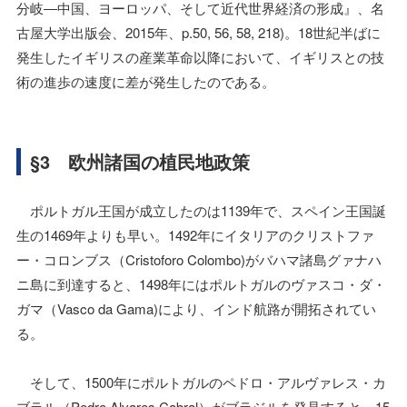
分岐―中国、ヨーロッパ、そして近代世界経済の形成』、名
古屋大学出版会、2015年、p.50, 56, 58, 218)。18世紀半ばに
発生したイギリスの産業革命以降において、イギリスとの技
術の進歩の速度に差が発生したのである。
§3 欧州諸国の植民地政策
ポルトガル王国が成立したのは1139年で、スペイン王国誕
生の1469年よりも早い。1492年にイタリアのクリストファ
ー・コロンブス（Cristoforo Colombo)がバハマ諸島グァナハ
ニ島に到達すると、1498年にはポルトガルのヴァスコ・ダ・
ガマ（Vasco da Gama)により、インド航路が開拓されてい
る。
そして、1500年にポルトガルのペドロ・アルヴァレス・カ
ブラル（Pedro Alvares Cabral）がブラジルを発見すると、15