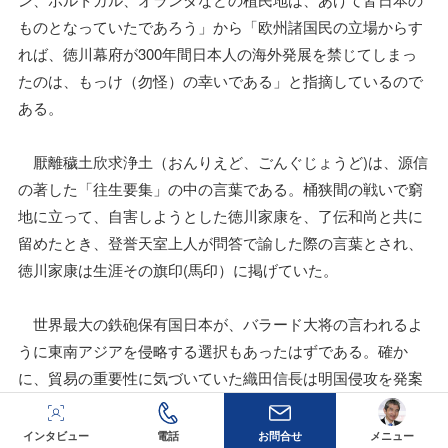
ものとなっていたであろう」から「欧州諸国民の立場からす
れば、徳川幕府が300年間日本人の海外発展を禁じてしまっ
たのは、もっけ（勿怪）の幸いである」と指摘しているので
ある。
厭離穢土欣求浄土（おんりえど、ごんぐじょうど)は、源信
の著した「往生要集」の中の言葉である。桶狭間の戦いで窮
地に立って、自害しようとした徳川家康を、了伝和尚と共に
留めたとき、登誉天室上人が問答で諭した際の言葉とされ、
徳川家康は生涯その旗印(馬印）に掲げていた。
世界最大の鉄砲保有国日本が、バラード大将の言われるよ
うに東南アジアを侵略する選択もあったはずである。確か
に、貿易の重要性に気づいていた織田信長は明国侵攻を発案
していた。その後継者である豊臣秀吉も信長の意思を汲み明
国征服を試みるが、朝鮮半島で苦戦を強いられ撤退すること
インタビュー
電話
お問合せ
メニュー