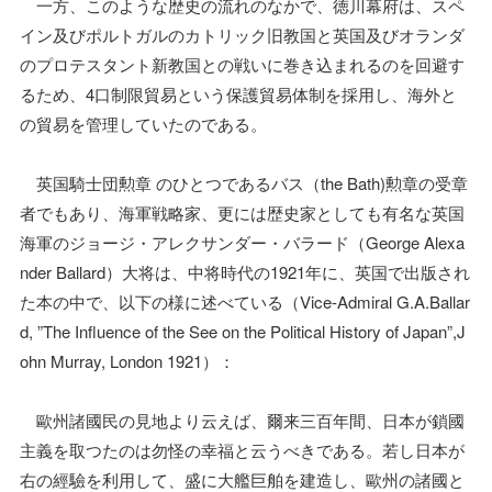
一方、このような歴史の流れのなかで、徳川幕府は、スペ
イン及びポルトガルのカトリック旧教国と英国及びオランダ
のプロテスタント新教国との戦いに巻き込まれるのを回避す
るため、4口制限貿易という保護貿易体制を採用し、海外と
の貿易を管理していたのである。
英国騎士団勲章 のひとつであるバス（the Bath)勲章の受章
者でもあり、海軍戦略家、更には歴史家としても有名な英国
海軍のジョージ・アレクサンダー・バラード（George Alexa
nder Ballard）大将は、中将時代の1921年に、英国で出版され
た本の中で、以下の様に述べている（Vice-Admiral G.A.Ballar
d, ”The Influence of the See on the Political History of Japan”,J
ohn Murray, London 1921）：
歐州諸國民の見地より云えば、爾来三百年間、日本が鎖國
主義を取つたのは勿怪の幸福と云うべきである。若し日本が
右の經驗を利用して、盛に大艦巨舶を建造し、歐州の諸國と