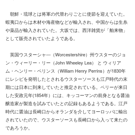
朝鮮・琉球とは将軍の代替わりごとに使節を迎えていた。
蝦夷口からは木材や海産物などが輸入され、中国からは生糸
や薬品が輸入されていた。大坂では、西洋雑貨が「舶来物」
として販売されていたようである。
英国ウスターシャ―（Worcestershire）州ウスターのジョ
ン・ウィーリー・リー（John Wheeley Lea） と ウィリア
ム・ヘンリー・ペリンス（William Henry Perrins）が1830年
にレシピを発明したとされるウスターソースも江戸時代の末
期には日本に到来していたと推定されている。ペリーが来日
した安政元年(1854年）には、キッコーマンの前身となる醤油
醸造家が製造を試みていたとの記録もあるようである。江戸
時代に醤油は長崎口からオランダを介してヨーロッパに輸出
されていたので、ウスターソースも長崎口から入って来たの
であろうか。