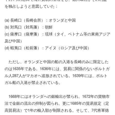
を独占しようと意図していた：
(a) 長崎口（長崎会所）：オランダと中国
(b) 対馬口（対馬藩）：朝鮮
(c) 薩摩口（薩摩藩）：琉球（タイ、ベトナム等の東南アジア
及び中国）
(d) 蝦夷口（松前藩）：アイヌ（ロシア及び中国）
ただし、オランダと中国の船の入港を長崎のみに限定した
のは1635年である。1636年には、貿易に関係のないポルトガ
ル人287人がマカオへ追放されている。1639年には、ポルト
ガル船の入港が禁止されている。
1668年にはオランダへの銀輸出が禁られ、1672年の貨物市
法で金銀の流出の抑制が図られ、更に1685年の貿易規定（定
高貿易法）で1年の輸入額が制限される。そして、7代将軍徳