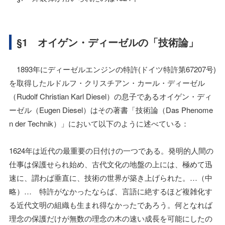
§1 オイゲン・ディーゼルの「技術論」
1893年にディーゼルエンジンの特許(ドイツ特許第67207号)
を取得したルドルフ・クリスチアン・カール・ディーゼル
（Rudolf Christian Karl Diesel）の息子であるオイゲン・ディ
ーゼル（Eugen Diesel）はその著書「技術論（Das Phenome
n der Technik）」において以下のように述べている：
1624年は近代の最重要の日付けの一つである。発明的人間の
仕事は保護せられ始め、古代文化の地盤の上には、極めて迅
速に、謂わば垂直に、技術の世界が築き上げられた。…（中
略）… 特許がなかったならば、言語に絶するほど複雑化す
る近代文明の組織も生まれ得なかったであろう。何となれば
理念の保護だけが無数の理念の木の速い成長を可能にしたの