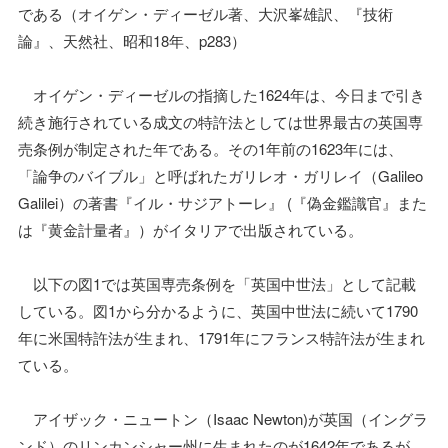
である（オイゲン・ディーゼル著、大沢峯雄訳、『技術
論』、天然社、昭和18年、p283）
オイゲン・ディーゼルの指摘した1624年は、今日まで引き
続き施行されている成文の特許法としては世界最古の英国専
売条例が制定された年である。その1年前の1623年には、
「論争のバイブル」と呼ばれたガリレオ・ガリレイ（Galileo
Galilei）の著書『イル・サジアトーレ』 (『偽金鑑識官』また
は『黄金計量者』）がイタリアで出版されている。
以下の図1では英国専売条例を「英国中世法」として記載
している。図1から分かるように、英国中世法に続いて1790
年に米国特許法が生まれ、1791年にフランス特許法が生まれ
ている。
アイザック・ニュートン（Isaac Newton)が英国（イングラ
ンド）のリンカンシャー州に生まれたのが1642年であるが、