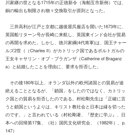
川家継の世となる1715年の正徳新令（海舶互市新例）では、
銅の輸出も制限され物々交換取引が原則となった。
三井高利が江戸と京都に越後屋呉服店を開いた1673年に、
英国船リターン号が長崎に来航し、英国東インド会社が貿易
の再開を求めた。しかし、徳川家綱(4代将軍)は、国王チャー
ルズ2世（（Charles II）がカトリック国であるポルトガルの
王女キャサリン・オブ・ブラガンザ（Catherine of Braganz
a）と結婚したことを理由に、要求を拒否した。
その後180年以上、オランダ以外の欧州諸国との貿易が途
絶えることとなるが、「鎖国」をしたのではなく、カトリッ
ク国との貿易を拒否したのである。村松剛先生は「正確に言
うと鎖国というよりは、キリスト教社会と日本は縁を切った
のです。」と言われている（村松剛著、『歴史に学ぶ』、日
本への回帰第17集、（社）国民文化研究会、（1982年）、p.
147）