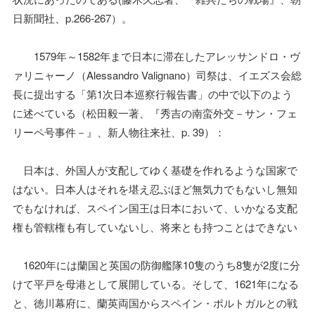
日新聞社、p.266-267）。
1579年～1582年まで日本に滞在したアレッサンドロ・ヴ
ァリニャーノ（Alessandro Valignano）司祭は、イエズス会総
長に提出する「第1次日本巡察行報告書」の中で以下のよう
に述べている（松田毅一著、『秀吉の南蛮外交－サン・フェ
リーペ号事件－』、新人物往来社、p. 39）：
日本は、外国人が支配してゆく基礎を作れるような国家で
はない。日本人はそれを堪え忍ぶほど無気力でもないし無知
でもなければ、スペイン国王は日本において、いかなる支配
権も管轄権も有していないし、将来とも持つことはできない
1620年には蘭国と英国の防御艦隊10隻のうち8隻が2度に分
けて平戸を母港として展開している。そして、1621年になる
と、徳川幕府に、蘭英両国からスペイン・ポルトガルとの戦