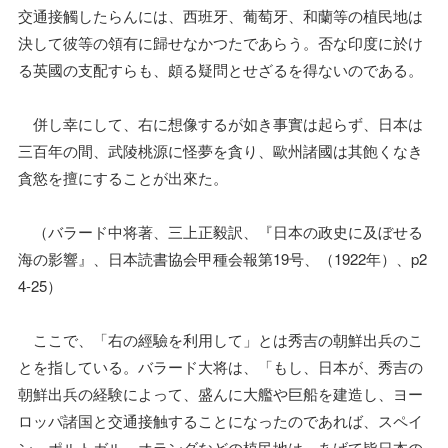
交通接觸したらんには、西班牙、葡萄牙、和蘭等の植民地は
決して彼等の領有に歸せなかつたであらう。否な印度に於け
る英國の支配すらも、頗る疑問とせざるを得ないのである。
併し幸にして、右に想像するが如き事實は起らず、日本は
三百年の間、武陵桃源に怪夢を貪り、歐州諸國は其飽くなき
貪慾を擅にすることが出來た。
（バラード中将著、三上正毅訳、『日本の政史に及ぼせる
海の影響』、日本読書協会甲種会報第19号、（1922年）、p2
4-25）
ここで、「右の經驗を利用して」とは秀吉の朝鮮出兵のこ
とを指している。バラード大将は、「もし、日本が、秀吉の
朝鮮出兵の経験によって、盛んに大艦や巨船を建造し、ヨー
ロッパ諸国と交通接触することになったのであれば、スペイ
ン、ポルトガル、オランダなどの植民地は、あげて皆日本の