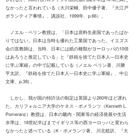
なかったと言われている（大川栄輔、田中優子著、『大江戸
ボランティア事情』、講談社、1999年、p.66）。
ノエル・ペリン教授は、「日本は原料生産国であったばか
りではない。日本は当時も優れた工業国であった。イエズス
会の宣教師は、当時、日本には紙の種類がヨーロッパの10倍
はあろうと推定している」と『鉄砲を捨てた日本人―日本史
に学ぶ軍縮』の中で記載している（ノエル ペリン著、川勝
平太訳、『鉄砲を捨てた日本人―日本史に学ぶ軍縮』、中公
文庫、p.38) 。
しかし、我が国の特許法の制定は英国より260年ほど遅れ
た。カリフォルニア大学のケネス・ポメランツ（Kenneth L.
Pomeranz）教授は、日本の畿内・関東等の経済発展や生活
水準は、18世紀半ばまでイギリス等の西ヨーロッパと変わら
なかったと述べている（K・ポメランツ著、 川北稔訳、『大