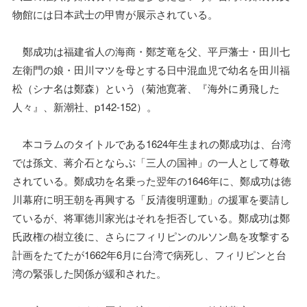
物館には日本武士の甲冑が展示されている。
鄭成功は福建省人の海商・鄭芝竜を父、平戸藩士・田川七
左衛門の娘・田川マツを母とする日中混血児で幼名を田川福
松（シナ名は鄭森）という（菊池寛著、『海外に勇飛した
人々』、新潮社、p142-152）。
本コラムのタイトルである1624年生まれの鄭成功は、台湾
では孫文、蒋介石とならぶ「三人の国神」の一人として尊敬
されている。鄭成功を名乗った翌年の1646年に、鄭成功は徳
川幕府に明王朝を再興する「反清復明運動」の援軍を要請し
ているが、将軍徳川家光はそれを拒否している。鄭成功は鄭
氏政権の樹立後に、さらにフィリピンのルソン島を攻撃する
計画をたてたが1662年6月に台湾で病死し、フィリピンと台
湾の緊張した関係が緩和された。