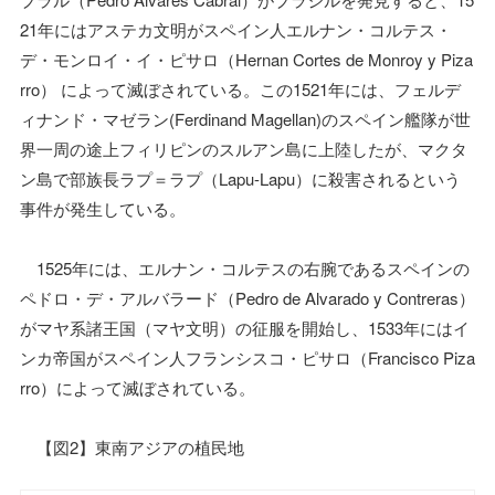
21年にはアステカ文明がスペイン人エルナン・コルテス・
デ・モンロイ・イ・ピサロ（Hernan Cortes de Monroy y Piza
rro） によって滅ぼされている。この1521年には、フェルデ
ィナンド・マゼラン(Ferdinand Magellan)のスペイン艦隊が世
界一周の途上フィリピンのスルアン島に上陸したが、マクタ
ン島で部族長ラプ＝ラプ（Lapu-Lapu）に殺害されるという
事件が発生している。
1525年には、エルナン・コルテスの右腕であるスペインの
ペドロ・デ・アルバラード（Pedro de Alvarado y Contreras）
がマヤ系諸王国（マヤ文明）の征服を開始し、1533年にはイ
ンカ帝国がスペイン人フランシスコ・ピサロ（Francisco Piza
rro）によって滅ぼされている。
【図2】東南アジアの植民地