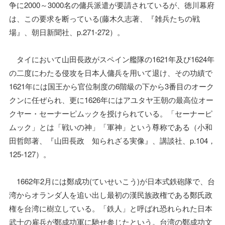
争に2000～3000名の傭兵派遣が要請されているが、徳川幕府
は、この要求を断っている(藤木久志著、『雑兵たちの戦
場』、朝日新聞社、p.271-272）。
タイにおいて山田長政がスペイン艦隊の1621年及び1624年
の二度にわたる侵攻を日本人傭兵を用いて退け、その功績で
1621年には国王から官位制度の6階級の下から3番目のオーク
クンに任ぜられ、更に1626年にはアユタヤ王朝の最高位オー
クヤー・セーナーピムックを授けられている。「セーナーピ
ムック」とは「戦いの神」「軍神」という尊称である（小和
田哲郎著、『山田長政 知られざる実像』、講談社、p.104，
125-127）。
1662年2月には鄭成功(ていせいこう)が日本式鉄砲隊で、台
湾からオランダ人を追い出し最初の漢民族政権である鄭氏政
権を台湾に樹立している。「鉄人」と呼ばれ恐れられた日本
武士の雇兵が鄭成功軍に馳せ参じたという。台湾の鄭成功文