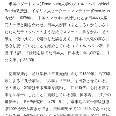
米国のダートマス( Dartmouth)大学のノエル・ペリン(Noel
Perrin)教授は、イギリス人ピーター・マンディー (Peter Mun
dy)が、1637年に、中国のマカオに旅行したとき日本の大坂
商人一行と顔を合わせ、日本人が懐（ふところ）から小さく
たたんだティッシュのような紙でスマートに鼻をかみ、その
紙を「使い捨て」で処分した姿を見て、日本の文化の高さに
感心し驚いていたことを紹介している（ノエル ペリン著、川
勝 平太訳、『鉄砲を捨てた日本人―日本史に学ぶ軍縮』、中
公文庫、p.38-39) 。
徳川家康は、足利学校の三要元佶に命じて1599年に活字印
刷による『孔子家語』『六韜』『三略』を出版させている。
その後も、家康は出版事業を奨励し、江戸時代における識字
率を世界一にしたことに貢献している(徳川恒孝著、『江戸の
遺伝子』、PHP研究所、p.78－81）。幕末期の武士階級はほ
ぼ100%が読み書きができ、庶民層男子で49～54%であったと
されるが、同時代のロンドンの庶民層の識字率は10%に満た