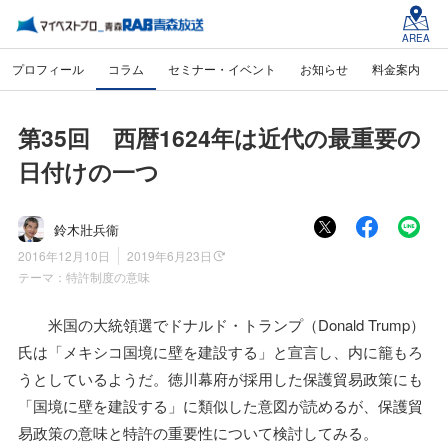
AREA
プロフィール
コラム
セミナー・イベント
お知らせ
料金案内
第35回 西暦1624年は近代の最重要の
日付けの一つ
鈴木壯兵衞
2016年12月10日
2019年6月23日
テーマ：
特許制度の意味
米国の大統領選でドナルド・トランプ（Donald Trump）
氏は「メキシコ国境に壁を建設する」と宣言し、内に籠もろ
うとしているようだ。徳川幕府が採用した保護貿易政策にも
「国境に壁を建設する」に類似した意図が読めるが、保護貿
易政策の意味と特許の重要性について検討してみる。