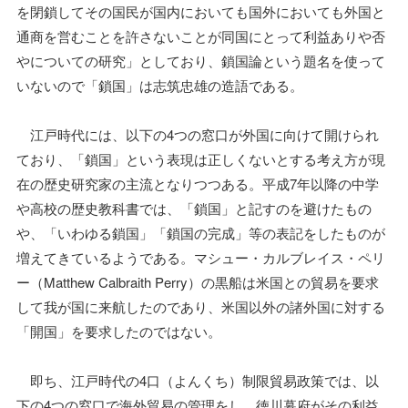
を閉鎖してその国民が国内においても国外においても外国と
通商を営むことを許さないことが同国にとって利益ありや否
やについての研究」としており、鎖国論という題名を使って
いないので「鎖国」は志筑忠雄の造語である。
江戸時代には、以下の4つの窓口が外国に向けて開けられ
ており、「鎖国」という表現は正しくないとする考え方が現
在の歴史研究家の主流となりつつある。平成7年以降の中学
や高校の歴史教科書では、「鎖国」と記すのを避けたもの
や、「いわゆる鎖国」「鎖国の完成」等の表記をしたものが
増えてきているようである。マシュー・カルブレイス・ペリ
ー（Matthew Calbraith Perry）の黒船は米国との貿易を要求
して我が国に来航したのであり、米国以外の諸外国に対する
「開国」を要求したのではない。
即ち、江戸時代の4口（よんくち）制限貿易政策では、以
下の4つの窓口で海外貿易の管理をし、徳川幕府がその利益