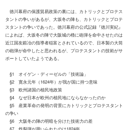
徳川幕府の保護貿易政策の裏には、カトリックとプロテス
タントの争いがあるが、大坂冬の陣も、カトリックとプロテ
スタントの争いであった。徳川幕府の公式記録『徳川実紀』
によれば、大坂冬の陣で大阪城の櫓に砲弾を命中させたのは
近江国友鍛冶の指導者稲富とされているので、日本製の大筒
の砲弾が命中したと思われるが、プロテスタントの技術がサ
ポートしていたようである。
§1 オイゲン・ディーゼルの「技術論」
§2 寛永元年（1624年）が我が国に持つ意味
§3 欧州諸国の植民地政策
§4 なぜ日本が欧州の植民地にならなかったのか
§5 産業革命の発明の背景にカトリックとプロテスタント
の争い
§6 大阪冬の陣の明暗を分けた技術力の差
§7 炸裂弾が用いられたのは1824年