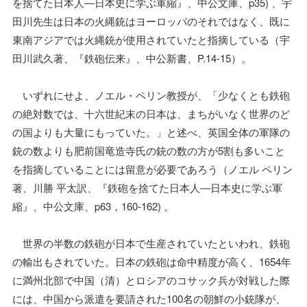
を捨てた日本人―日本史に学ぶ軍縮』、中公文庫、p35) 、宇
田川先生は日本の火縄銃はヨーロッパのそれではなく、既に
東南アジアでは火縄銃が使用されていたと指摘している（宇
田川武久著、『鉄砲伝来』、中公新書、P.14-15）。
いずれにせよ、ノエル・ペリン教授が、「少なくとも鉄砲
の絶対数では、十六世紀末の日本は、まちがいなく世界のど
の国よりも大量にもっていた。」と述べ、英国全体の軍隊の
銃の数よりも肥前国竜造寺氏の銃の数の方が5割も多いこと
を指摘していることには留意が必要であろう（ノエル ペリン
著、川勝 平太訳、『鉄砲を捨てた日本人―日本史に学ぶ軍
縮』、中公文庫、p63，160-162) 。
世界の半数の鉄砲が日本で生産されていたといわれ、鉄砲
の輸出もされていた。日本の鉄砲は命中精度が高く、1654年
に満州北部で中国（清）とロシアのコサック兵が対戦した際
には、中国から派遣を要請された100名の朝鮮の小銃隊が、