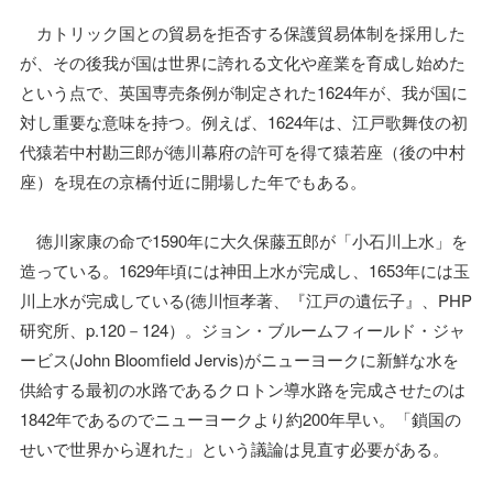
カトリック国との貿易を拒否する保護貿易体制を採用した
が、その後我が国は世界に誇れる文化や産業を育成し始めた
という点で、英国専売条例が制定された1624年が、我が国に
対し重要な意味を持つ。例えば、1624年は、江戸歌舞伎の初
代猿若中村勘三郎が徳川幕府の許可を得て猿若座（後の中村
座）を現在の京橋付近に開場した年でもある。
徳川家康の命で1590年に大久保藤五郎が「小石川上水」を
造っている。1629年頃には神田上水が完成し、1653年には玉
川上水が完成している(徳川恒孝著、『江戸の遺伝子』、PHP
研究所、p.120－124）。ジョン・ブルームフィールド・ジャ
ービス(John Bloomfield Jervis)がニューヨークに新鮮な水を
供給する最初の水路であるクロトン導水路を完成させたのは
1842年であるのでニューヨークより約200年早い。「鎖国の
せいで世界から遅れた」という議論は見直す必要がある。