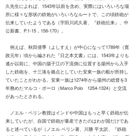
久先生によれば、1543年以前を含め、実際にはいろいろな場
所に様々な形状の鉄炮がいろいろなルートで、この頃鉄砲が
伝来していたようである（宇田川武久著、『鉄砲伝来』、中
公新書、P.1-15，156-170）。
例えば、秋田倩季（よしすえ）が中心になって1789年（寛
政元年）頃から編された『日之本文書』には、1543年よりも
遙か以前に、中国の揚子江の下流側に位置する揚州から入手
した鉄砲を、十三湊を拠点としていた安東一族の船が所持し
ていたことがわかる。安東一族は1274年から揚州の総督を3
年務めたマルコ・ポーロ（Marco Polo 1254-1324）と交流
があったとされる。
ノエル・ペリン教授はインドや中国はもっと早く鉄砲が伝
来していたが、自国で鉄砲が量産できたのはわが国だけであ
ると述べているが（ノエル ペリン著、川勝 平太訳、『鉄砲