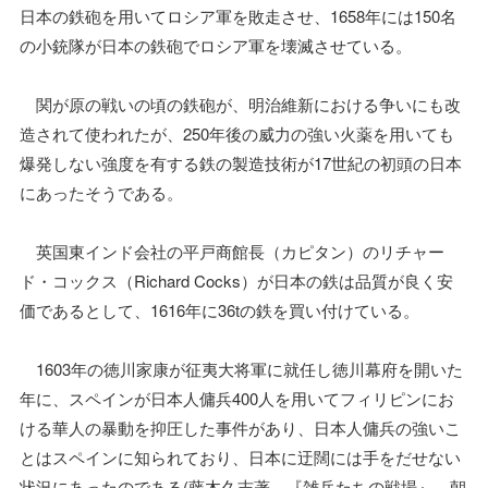
日本の鉄砲を用いてロシア軍を敗走させ、1658年には150名
の小銃隊が日本の鉄砲でロシア軍を壊滅させている。
関が原の戦いの頃の鉄砲が、明治維新における争いにも改
造されて使われたが、250年後の威力の強い火薬を用いても
爆発しない強度を有する鉄の製造技術が17世紀の初頭の日本
にあったそうである。
英国東インド会社の平戸商館長（カピタン）のリチャー
ド・コックス（Richard Cocks）が日本の鉄は品質が良く安
価であるとして、1616年に36tの鉄を買い付けている。
1603年の徳川家康が征夷大将軍に就任し徳川幕府を開いた
年に、スペインが日本人傭兵400人を用いてフィリピンにお
ける華人の暴動を抑圧した事件があり、日本人傭兵の強いこ
とはスペインに知られており、日本に迂闊には手をだせない
状況にあったのである(藤木久志著、『雑兵たちの戦場』、朝