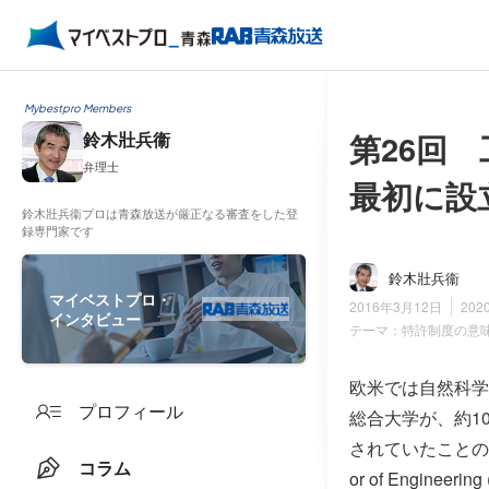
Mybestpro Members
第26回
鈴木壯兵衞
弁理士
最初に設
鈴木壯兵衞プロは青森放送が厳正なる審査をした登
録専門家です
鈴木壯兵衞
マイベストプロ・
2016年3月12日
202
インタビュー
テーマ：
特許制度の意
欧米では自然科学
プロフィール
総合大学が、約1
されていたことの
コラム
or of Engin