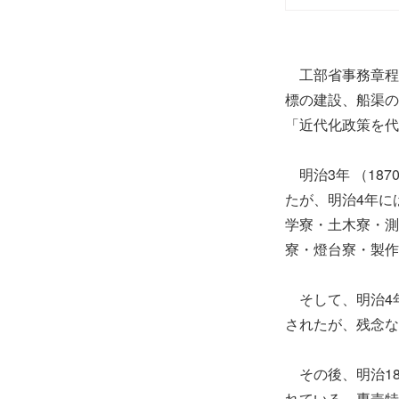
工部省事務章程
標の建設、船渠の
「近代化政策を代
明治3年 （18
たが、明治4年に
学寮・土木寮・測
寮・燈台寮・製作
そして、明治4年
されたが、残念な
その後、明治1
れている。専売特