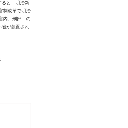
すると、明治新
官制改革で明治
宮内、刑部 の
部省が創置され
と