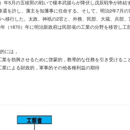
9）年5月の五稜郭の戦いで榎本武揚らが降伏し戊辰戦争が終結
奉還を許し、藩主を知藩事に任命する。そして、明治2年7月の
制へ移行した。太政、神祇の2官と、外務、民部、大蔵、兵部、
3年（1870）年に明治新政府は民部省の工業の分野を移管し工
的には，
業を勃興させるために啓蒙的，教導的な任務を引き受けるこ
業による財政的，軍事的その他各種利益の期待