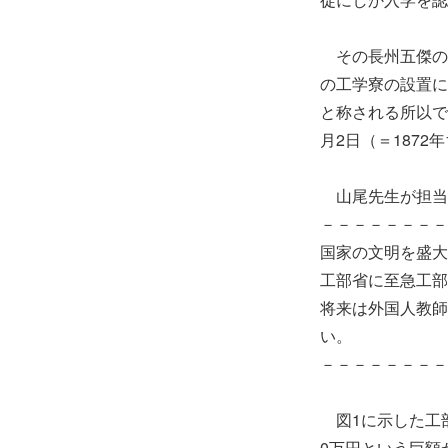
その長州五傑の一
の工学寮の設置に
と称される所以であ
月2日（＝1872
山尾先生が担当
－－－－－－－－
国家の文明を盛大
工部省に至急工部
将来は外国人教師
い。
－－－－－－－－
図1に示した工部
0万円という巨額