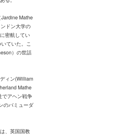
ne Mathe
ロンドン大学の
)で先に密航してい
がついていた。こ
eson）の世話
(William
land Mathe
商社でアヘン戦争
ヴンのバミューダ
は、英国国教
。