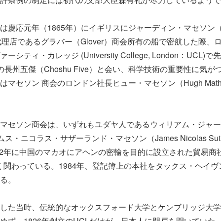
応元年（1865年）にイギリスにジャーディン・マセソン（Jardi
崎代理店であるグラバー（Glover）商会所有の船で密航した際、
ティ・カレッジ (University College, London：UCL
長州五傑（Choshu Five）と会い、科学技術の重要性に気
マセソン 商会のロンドン社長ヒュー・マセソン（Hugh Math
セソン商会は、いずれもユダヤ人であるウィリアム・ジャーディン
ームス・ニコラス・サザーランド・マセソン（James Nicolas Suther
、1832年に中国のマカオにアヘンの密輸を目的に設立された貿易
2)に深く関わっている。1984年、登記簿上の本社をタックス・ヘイ
る。
した当時、伝統的なオックスフォード大学とケンブリッジ大学
めず、1826年創立のUCLだけが、日本人に門戸を開いていた