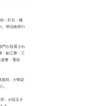
信・灯台・礁
れ、明治政府の
部門が設置され
寮・勧工寮・工
鉄道寮・電信
略規則」が制定
た。
許所」が設立さ
ある。