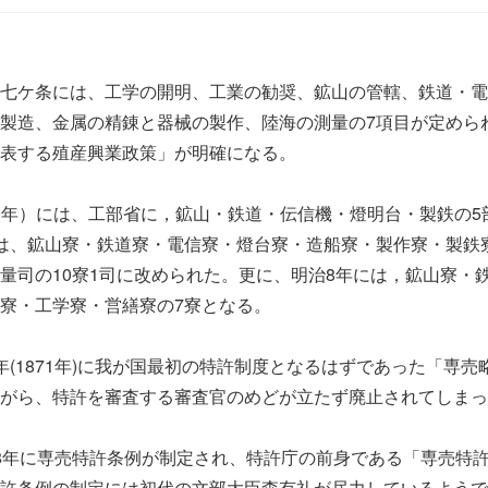
七ケ条には、工学の開明、工業の勧奨、鉱山の管轄、鉄道・電
製造、金属の精錬と器械の製作、陸海の測量の7項目が定めら
表する殖産興業政策」が明確になる。
70年）には、工部省に，鉱山・鉄道・伝信機・燈明台・製鉄の5
は、鉱山寮・鉄道寮・電信寮・燈台寮・造船寮・製作寮・製鉄
量司の10寮1司に改められた。更に、明治8年には，鉱山寮・
寮・工学寮・営繕寮の7寮となる。
(1871年)に我が国最初の特許制度となるはずであった「専売
がら、特許を審査する審査官のめどが立たず廃止されてしまっ
8年に専売特許条例が制定され、特許庁の前身である「専売特
許条例の制定には初代の文部大臣森有礼が尽力しているようで