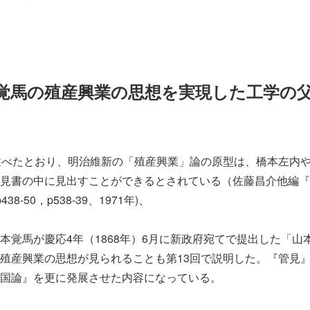
本覚馬の殖産興業の思想を実現した工学の
述べたとおり、明治維新の「殖産興業」論の原型は、橋本左内
見書の中に見出すことができるとされている（佐藤昌介他編『
8-50，p538-39、1971年)、
覚馬が慶応4年（1868年）6月に新政府宛てで提出した「山
殖産興業の思想が見られることも第13回で説明した。『管見
国論』を更に発展させた内容になっている。