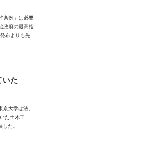
許条例」は必要
明治政府の最高指
発布よりも先
ていた
東京大学は法、
ていた土木工
展した。