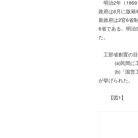
明治2年（186
政府は6月に版籍
新政府は2官6省
6省である。明治
た。
工部省創置の目
(a)民間に工
(b)「国営工
が挙げられた。
【図1】