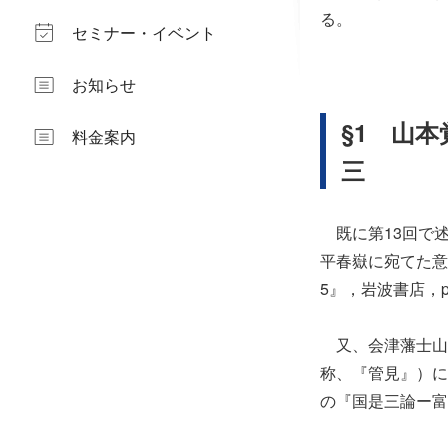
る。
セミナー・イベント
お知らせ
§1 山
料金案内
三
既に第13回で
平春嶽に宛てた意
5』，岩波書店，p43
又、会津藩士山本
称、『管見』）に
の『国是三論ー富