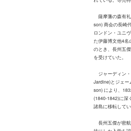
薩摩藩の森有礼は慶
son) 商会の長
ロンドン・ユニヴァーシ
た伊藤博文他4名の
のとき、長州五傑は
を受けていた。
ジャーディン・マ
Jardine)とジェ
son) により
(1840-184
諸島に移転してい
長州五傑が密航
徒にしか入学を認