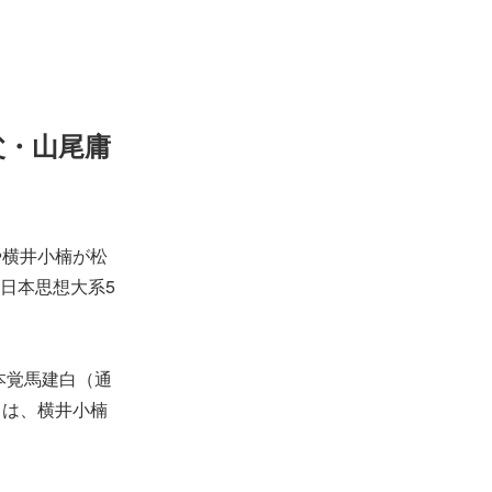
父・山尾庸
や横井小楠が松
日本思想大系5
本覚馬建白（通
』は、横井小楠