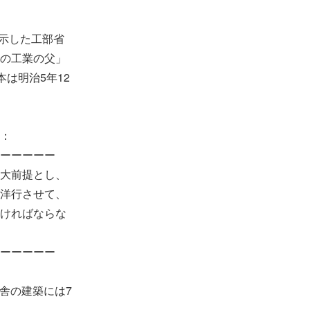
示した工部省
の工業の父」
本は明治5年12
：
ーーーーー
大前提とし、
洋行させて、
ければならな
ーーーーー
舎の建築には7