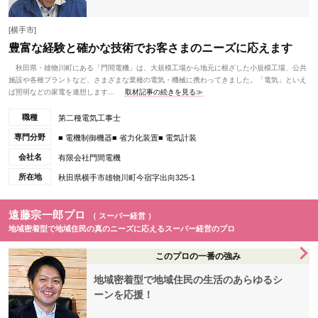
[横手市]
豊富な経験と確かな技術でお客さまのニーズに応えます
秋田県・雄物川町にある「門間電機」は、大規模工場から地元に根ざした小規模工場、公共
施設や各種プラントなど、さまざまな業種の電気・機械に携わってきました。「電気」といえ
ば照明などの家電を連想します...
取材記事の続きを見る≫
職種
第二種電気工事士
専門分野
■ 電機制御機器■ 省力化装置■ 電気計装
会社名
有限会社門間電機
所在地
秋田県横手市雄物川町今宿字出向325-1
遠藤宗一郎プロ
（ スーパー経営 ）
地域密着型で地域住民の真のニーズに応えるスーパー経営のプロ
このプロの一番の強み
地域密着型で地域住民の生活のあらゆるシ
ーンを応援！