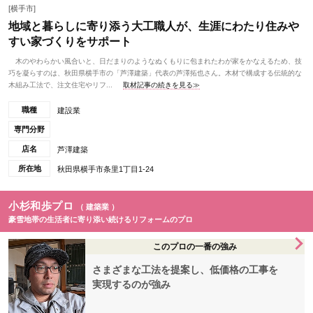
[横手市]
地域と暮らしに寄り添う大工職人が、生涯にわたり住みや
すい家づくりをサポート
木のやわらかい風合いと、日だまりのようなぬくもりに包まれたわが家をかなえるため、技
巧を凝らすのは、秋田県横手市の「芦澤建築」代表の芦澤拓也さん。木材で構成する伝統的な
木組み工法で、注文住宅やリフ...
取材記事の続きを見る≫
職種
建設業
専門分野
店名
芦澤建築
所在地
秋田県横手市条里1丁目1-24
小杉和歩プロ
（ 建築業 ）
豪雪地帯の生活者に寄り添い続けるリフォームのプロ
このプロの一番の強み
さまざまな工法を提案し、低価格の工事を
実現するのが強み