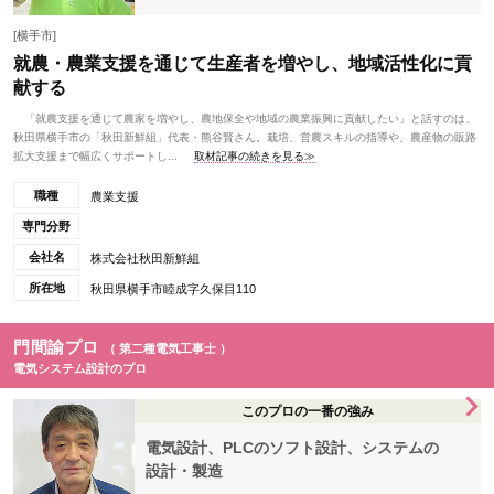
[横手市]
就農・農業支援を通じて生産者を増やし、地域活性化に貢
献する
「就農支援を通じて農家を増やし、農地保全や地域の農業振興に貢献したい」と話すのは、
秋田県横手市の「秋田新鮮組」代表・熊谷賢さん。栽培、営農スキルの指導や、農産物の販路
拡大支援まで幅広くサポートし...
取材記事の続きを見る≫
職種
農業支援
専門分野
会社名
株式会社秋田新鮮組
所在地
秋田県横手市睦成字久保目110
門間諭プロ
（ 第二種電気工事士 ）
電気システム設計のプロ
このプロの一番の強み
電気設計、PLCのソフト設計、システムの
設計・製造