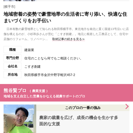
[横手市]
地域密着の姿勢で豪雪地帯の生活者に寄り添い、快適な住
まいづくりをお手伝い
日本有数の豪雪地帯として知られる秋田県横手市。東北地方を南北に貫く国道13号沿いに店
舗を構えるのが、小杉和歩さんが営む「こすぎ創建」。地元に根差した工務店として、住宅や
店舗のリフォーム、リノベーシ...
取材記事の続きを見る≫
職種
建築業
専門分野
住宅のことなら何でもご相談ください。
会社名
こすぎ創建
所在地
秋田県横手市金沢中野字蛭沢457-2
熊谷賢プロ
（ 農業支援 ）
地域を支え自立した営農をかなえる就農サポートのプロ
このプロの一番の強み
農家の裁量を広げ、成長の機会を生かす多
面的な支援