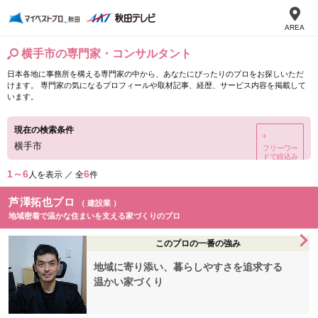
AREA
横手市の専門家・コンサルタント
日本各地に事務所を構える専門家の中から、あなたにぴったりのプロをお探しいただ
けます。 専門家の気になるプロフィールや取材記事、経歴、サービス内容を掲載して
います。
現在の検索条件
＋
横手市
フリーワー
ドで絞込み
1～6
6
人を表示 ／ 全
件
芦澤拓也プロ
（ 建設業 ）
地域密着で温かな住まいを支える家づくりのプロ
このプロの一番の強み
地域に寄り添い、暮らしやすさを追求する
温かい家づくり