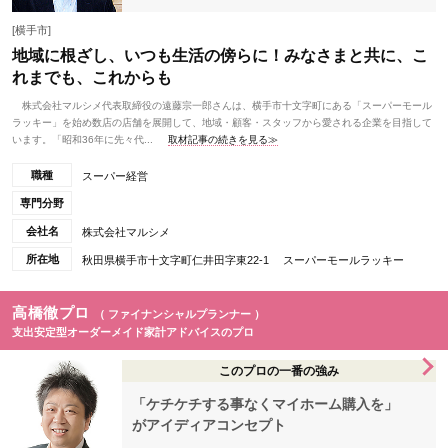
[横手市]
地域に根ざし、いつも生活の傍らに！みなさまと共に、こ
れまでも、これからも
株式会社マルシメ代表取締役の遠藤宗一郎さんは、横手市十文字町にある「スーパーモール
ラッキー」を始め数店の店舗を展開して、地域・顧客・スタッフから愛される企業を目指して
います。「昭和36年に先々代...
取材記事の続きを見る≫
職種
スーパー経営
専門分野
会社名
株式会社マルシメ
所在地
秋田県横手市十文字町仁井田字東22-1 スーパーモールラッキー
高橋徹プロ
（ ファイナンシャルプランナー ）
支出安定型オーダーメイド家計アドバイスのプロ
このプロの一番の強み
「ケチケチする事なくマイホーム購入を」
がアイディアコンセプト