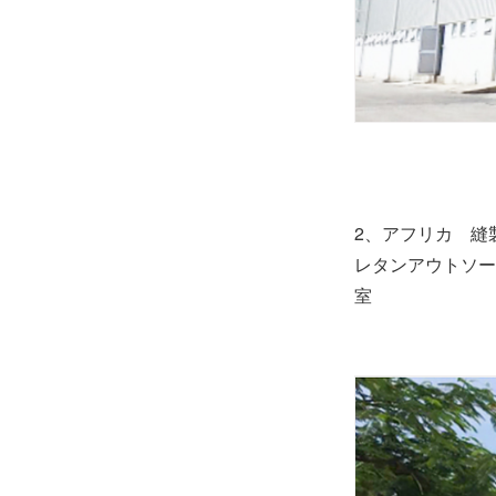
2、アフリカ 縫
レタンアウトソー
室