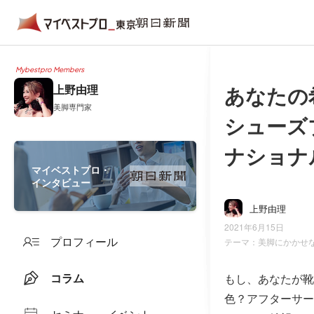
Mybestpro Members
あなたの
上野由理
美脚専門家
シューズ
ナショナ
マイベストプロ・
インタビュー
上野由理
2021年6月15日
プロフィール
テーマ：
美脚にかかせ
コラム
もし、あなたが靴
色？アフターサー