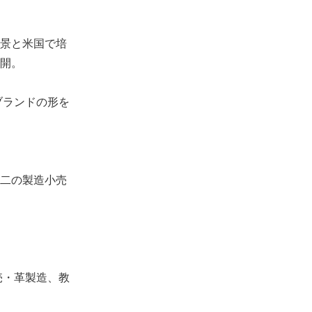
景と米国で培
開。
ブランドの形を
二の製造小売
売・革製造、教