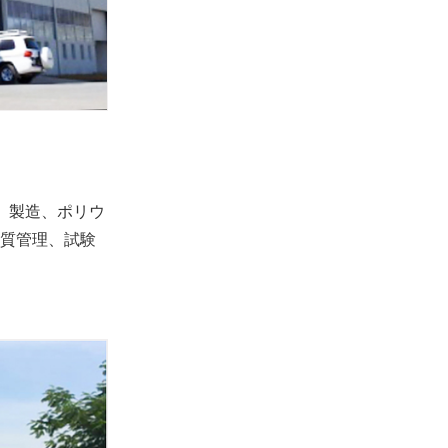
）製造、ポリウ
質管理、試験