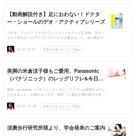
【動画解説付き】足におわない！ドクタ
ー・ショールのデオ・アクティブシリーズ
【デオ・アクティブ デオドラントフットクリーム】以前、足がツ
ルツル滑る方へのアドバイスのコラムを書きました。足の裏が汗か
いて靴の中でツルツル滑る方へのアドバイスhttp://mbp-japan.com/k
anagawa/ue...
2012-12-07
美脚への道 セルフケア製品
美脚の米倉涼子様もご愛用、Panasonic
（パナソニック）のレッグリフレ&今日か
ら主演ドラマ
前回、panasonic（パナソニック）のレッグリフレを取材させてい
ただきました。お疲れオンナの「寝活」に 疲れた脚の血行を促
進。絞り上げ温感マッサージ パナソニック「レッグリフレ EW-NA
33」9/1登場http:/...
2012-10-18
美脚への道 セルフケア製品
須磨歩行研究所様より、学会発表のご案内