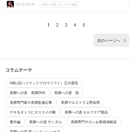
A33が新登場しまし...
2012-08-30
美脚への道 セルフケア製品
1
2
3
4
5
次のページへ
コラムテーマ
HBL(旧ハリウッドブロウリフト）立川眉毛
美脚への道 美脚DVD
美脚への道 肌
美脚専門家の美脚監修記事
美脚マエストラ上野由理
デキるオトコにオススメの靴
美脚への道 セルフケア製品
番外編
美脚への道 サンダル
美脚専門サロンお客様体験談
美脚への道 雨・レインシューズ