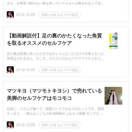
すが、仕事先で馴れない靴を持っていてカカトが靴ずれをして皮膚
がべロッと剥がれて血みどろになり、負傷したカカトをかばうため
に変な歩き...
2012-12-29
美脚への道 セルフケア製品
【動画解説付】足の裏のかたくなった角質
を取るオススメのセルフケア
足の裏は普通に洗っただけではキレイになっただけで分厚くなった
角質はとれません。そこで、オススメのセルフケアアイテムをご紹
介します。【Dr.Schollのラフ・スキン・リムーバー 787円】 足の
裏の、ざら...
2012-12-28
美脚への道 セルフケア製品
マツキヨ（マツモトキヨシ）で売れている
美脚のセルフケアはモコモコ
以前に、コラムで書いて、検索ワードでかなりのヒットです。翌朝
すっきり、「夢みるここちのSLIMWALK ふわモコ美脚 ロングタイ
プ」で美脚ケア http://mbp-japan.com/kanagawa/ueno/column/3207/
私も、好きで...
2012-12-26
美脚への道 セルフケア製品