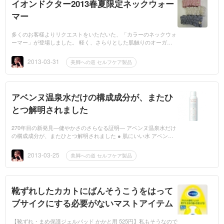
イオンドクター2013春夏限定ネックウォー
マー
多くのお客様よりリクエストをいただいた、「カラーのネックウォ
ーマー」が登場しました。 軽く、さらりとした肌触りのオーガニ
ックコットン100％のトップガーゼを使用。 定番商品よりシャーリ
ングの本数を減...
2013-03-31
美脚への道 セルフケア製品
アベンヌ温泉水だけの構成成分が、またひ
とつ解明されました
270年目の新発見―健やかさのさらなる証明― アベンヌ温泉水だけ
の構成成分が、またひとつ解明されました ● 肌にいい水 アベンヌ
温泉水の効果の秘密 《アベンヌ バイオコンプレックス》が発見さ
れました ...
2013-03-25
美脚への道 セルフケア製品
靴ずれしたカカトにばんそうこうをはって
ブサイクにする必要がないマストアイテム
【靴ずれ・まめ保護ジェルパッド かかと用 525円】私もそうなので