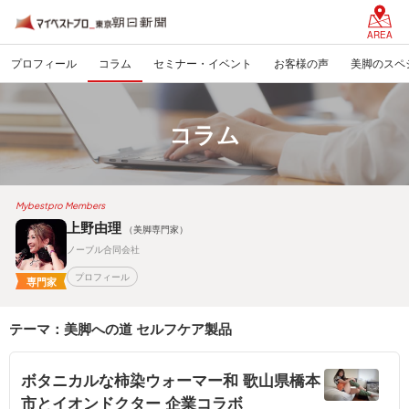
AREA
プロフィール
コラム
セミナー・イベント
お客様の声
美脚のスペ
コラム
Mybestpro Members
上野由理
（美脚専門家）
ノーブル合同会社
プロフィール
専門家
テーマ：美脚への道 セルフケア製品
ボタニカルな柿染ウォーマー和 歌山県橋本
市とイオンドクター 企業コラボ