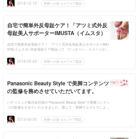
角質にいる...
2018-12-10
美脚への道 セルフケア製品
自宅で簡単外反母趾ケア！「アツミ式外反
母趾美人サポーターIMUSTA（イムスタ）
自宅で簡単外反母趾ケア！「アツミ式外反母趾美人サポーターIMU
STA(イムスタ) 外反母趾ケア商品って「だっさーい」イメージがつ
きまといます。それを取っ払ってくれる商品ないかなー？と思って
いるあなた！...
2018-05-24
美脚への道 セルフケア製品
Panasonic Beauty Style で美脚コンテンツ
の監修を務めさせていただいてます。
パナソニック株式会社様の”Panasonic Beauty Style”で美脚コンテン
ツの監修をさせていただきました。題して「美脚マエストラによる
美脚メークレッスン」美脚マエストラ飛鳥田由理先生の美脚のため
の7カ条という...
2013-04-30
美脚への道 セルフケア製品