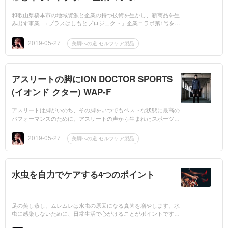
和歌山県橋本市の地域資源と企業の持つ技術を生かし、新商品を生
み出す事業「+プラスはしもとプロジェクト」企業コラボ第1号をご
紹介させていただき ます。 柿染ウォーマーとは 柿の生産量日本...
2019-05-27
美脚への道 セルフケア製品
アスリートの脚にION DOCTOR SPORTS
(イオンド クター) WAP-F
アスリートは脚がいのち、その脚をいつでもベストな状態に最高の
パフォーマンスのために。アスリートの声から生まれたスポーツギ
ア、それがIONDOCTOR SPORTS(イ オンドクタースポーツ)。
コ...
2019-05-27
美脚への道 セルフケア製品
水虫を自力でケアする4つのポイント
足の蒸し蒸し、ムレムレは水虫の原因になる真菌を増やします。水
虫に感染しないために、日常生活で心がけることがポイントです。
足には大量の真菌がいる？！ 水虫は、足の裏や指の間、足の爪の