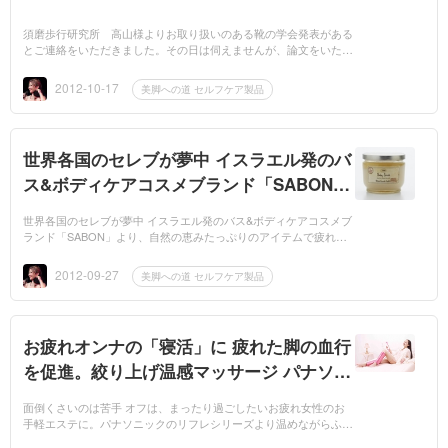
須磨歩行研究所 高山様よりお取り扱いのある靴の学会発表がある
とご連絡をいただきました。その日は伺えませんが、論文をいただ
ければと思いました。ご案内は以下の通りです。 市橋クリニック
様のご協力...
2012-10-17
美脚への道 セルフケア製品
世界各国のセレブが夢中 イスラエル発のバ
ス&ボディケアコスメブランド「SABON」
より、自然の恵みたっぷりのアイテムで疲
世界各国のセレブが夢中 イスラエル発のバス&ボディケアコスメブ
れた脚をセルフケア
ランド「SABON」より、自然の恵みたっぷりのアイテムで疲れた
脚をセルフケア世界各国のセレブにもファンが多いイスラエル発の
コスメブランド「SA...
2012-09-27
美脚への道 セルフケア製品
お疲れオンナの「寝活」に 疲れた脚の血行
を促進。絞り上げ温感マッサージ パナソニ
ック「レッグリフレ EW-NA33」9/1登場
面倒くさいのは苦手 オフは、まったり過ごしたいお疲れ女性のお
手軽エステに。パナソニックのリフレシリーズより温めながらふく
らはぎを絞り上げマッサージしてくれる。温感レッグリフレEW-N