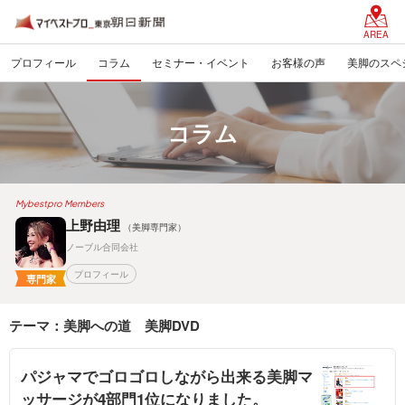
AREA
プロフィール
コラム
セミナー・イベント
お客様の声
美脚のスペ
コラム
Mybestpro Members
上野由理
（美脚専門家）
ノーブル合同会社
プロフィール
専門家
テーマ：美脚への道 美脚DVD
パジャマでゴロゴロしながら出来る美脚マ
ッサージが4部門1位になりました。