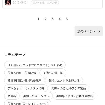
できる美脚マッ...
2019-06-01
美脚への道 美脚DVD
1
2
3
4
5
次のページへ
コラムテーマ
HBL(旧ハリウッドブロウリフト）立川眉毛
美脚への道 美脚DVD
美脚への道 肌
美脚専門家の美脚監修記事
美脚マエストラ上野由理
デキるオトコにオススメの靴
美脚への道 セルフケア製品
番外編
美脚への道 サンダル
美脚専門サロンお客様体験談
美脚への道 雨・レインシューズ