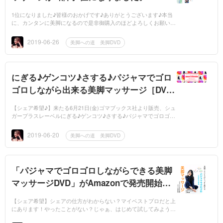
1位になりました♪皆様のおかげです♪ありがとうございます♪本当
に、カンタンに美脚になるので是非御購入のほどよろしくお願いし
ます♪マッサージ歴23年。カンタンなものに絞りましたので是非！
【シェ...
2019-06-26
美脚への道 美脚DVD
にぎる♪ゲンコツ♪さする♪パジャマでゴロ
ゴロしながら出来る美脚マッサージ［DV
D］
【シェア希望♪】来たる6月21日(金)ゴマブックス社より販売、シュ
ガープラスレーベルにぎる♪ゲンコツ♪さする♪パジャマでゴロゴロ
しながら出来る美脚マッサージ［DVD]が発売されます。それに伴
い6月30日までの限...
2019-06-20
美脚への道 美脚DVD
「パジャマでゴロゴロしながらできる美脚
マッサージDVD」がAmazonで発売開始し
ます。
【シェア希望】シェアの仕方がわからない？マイベストプロだと上
にあります！やったことがない？じゃぁ、はじめて試してみようよ
（笑）ゴマブック社より6月21日に「パジャマでゴロゴロしながら