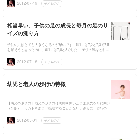
ーズ合わせて4足...
2012-07-19
子どもの足
相当早い、子供の足の成長と毎月の足のサ
イズの測り方
子供の足はとても大きくなるのが早いです。5月には7,2と7,3で7,5
を探そうと思ったのに、6月には7,8と8でした。 子供の靴をどれだ
けの人がわかっているのでしょう、商いとしている私は、驚愕して
います毎月、...
2012-07-18
子どもの足
幼児と老人の歩行の特徴
【幼児の歩き方】幼児の歩き方は両脚を開いたまま爪先を外に向け
（外股）、カカトをあまり接地することがない。さらに、歩行の為
の脚の筋や、腱の発達が未熟で、頭や体が大きくて重いため、一歩
踏み出す度にその...
2012-05-01
子どもの足