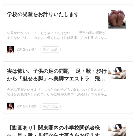
学校の児童をお計りいたします
結果がわかっていて、もう放っておけない. . 児童の足の環境が
よくないです。このまま、何もしなければ将来、足のトラブルを抱
えるかもしれません。何か手が打てるはずです。しかし、方法を知
らない...
2012-02-07
子どもの足
実は怖い、子供の足の問題 足・靴・歩行
から「魅せる脚」へ美脚マエストラ 飛鳥
田由理
今回は美脚というより、もっと前の子どもの足について書きます。
私は足の勉強をしたので、いかに靴が大事で「消耗品」であるか痛
感しています。当時の子供は17,2と17,3です、しかし、実際そんな
数字の靴を売っ...
2012-01-29
子どもの足
【動画あり】関東圏内の小学校関係者様
へ、足・靴・歩行から大事さをお伝えする