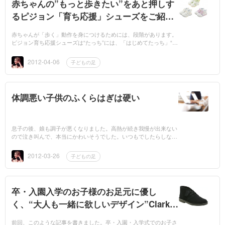
赤ちゃんの”もっと歩きたい”をあと押しす
るピジョン「育ち応援」シューズをご紹介
いたします。
赤ちゃんが「歩く」動作を身につけるためには、段階があります。
ピジョン育ち応援シューズは“たっち”には、「はじめてたっち」“よ
ちよち”には、「よちよちあんよ」“とことこ”には、「とことこあん
よ」と、...
2012-04-06
子どもの足
体調悪い子供のふくらはぎは硬い
息子の後、娘も調子が悪くなりました。高熱が続き我慢が出来ない
ので泣き叫んで、本当にかわいそうでした。いつもでしたらしなや
かなふくらはぎですが、体調が悪い娘のふくらはぎはカッチカチに
硬くなっていま...
2012-03-26
子どもの足
卒・入園入学のお子様のお足元に優し
く、“大人も一緒に欲しいデザイン”Clarks
ORIGINALS （クラークス オリジナル
前回、このような記事を書きました。卒・入園・入学式でのお子さ