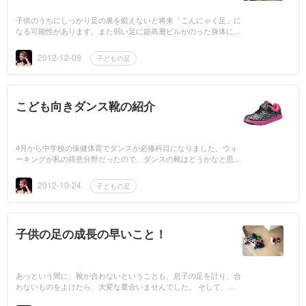
子供のうちにしっかり足の裏を鍛えないと将来「こんにゃく足」に
なる可能性があります。また弱い足に超高層ビルがのった身体にな
るのでアチコチで負担がかかり調子が悪くなります。子供の足を鍛
えるキーワード...
2012-12-09
子どもの足
こども向きダンス靴の紹介
4月から中学校の保健体育でダンスが必修科目になりました。ウォ
ーキングが私の得意分野だったので、ダンスの靴はどうかなと思い
ましたが自分なりにオススメをご紹介します。激しい動きと親指を
軸にうごくようで...
2012-10-24
子どもの足
子供の足の成長の早いこと！
あっという間に、靴が合わないということも、息子の足を計り、合
わないものをよけたら、大変な量合いませんでした。 そして、現
在、合ってはいませんが履けるというものが朝、履いていったシュ