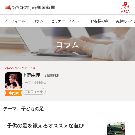
AREA
プロフィール
コラム
セミナー・イベント
お客様の声
美脚のスペ
コラム
Mybestpro Members
上野由理
（美脚専門家）
ノーブル合同会社
プロフィール
専門家
テーマ：子どもの足
子供の足を鍛えるオススメな遊び