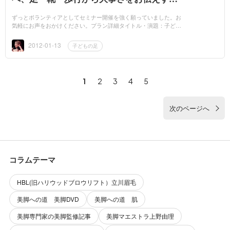
講演を無料でさせてください。
ずっとボランティアとしてセミナー開催を強く願っていました。お
気軽にお声をおかけください。プラン詳細タイトル・演題：子ども
の足が危ない！～少し変えるだけで、ぐんぐん足はよくなる～ ...
2012-01-13
子どもの足
1
2
3
4
5
次のページへ
コラムテーマ
HBL(旧ハリウッドブロウリフト）立川眉毛
美脚への道 美脚DVD
美脚への道 肌
美脚専門家の美脚監修記事
美脚マエストラ上野由理