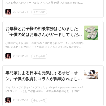
ズ）の2012年春夏コレクション Desert B
んとお母さんのフォーマルな”きちんと靴”の選び方http://mbp-japan.
com/kanagawa/ueno/column/2500/記事を書いた後、クラークスジ
oot Black (デザートブーツ ブラック)
ャパン株...
2012-03-01
子どもの足
お母様とお子様の相談業務はじめました
「子供の足はお母さんがガードしてくださ
い！！」
小学生にも外反母趾 ◎現代の子供に見られるアーチ不足の原因外
遊びの不足：自然にアーチが出来にくい 早くから靴を履かせすぎ
るため、趾を使いにくい。 ※お母様、お父様の正しい知識がお子様
の足をケアし...
2012-02-23
子どもの足
専門家による日本を元気にするオピニオ
ン。子供の教育にコラムが掲載されまし
た。
マイベストプロジャパン プロサミットhttp://mbp-japan.com/summi
t/プロサミットとは？教育や雇用、企業活動の再生など、日本には
解決しなければならない課題が山積み。日本全体の再興・活性化が
フォーカス...
2012-02-08
子どもの足