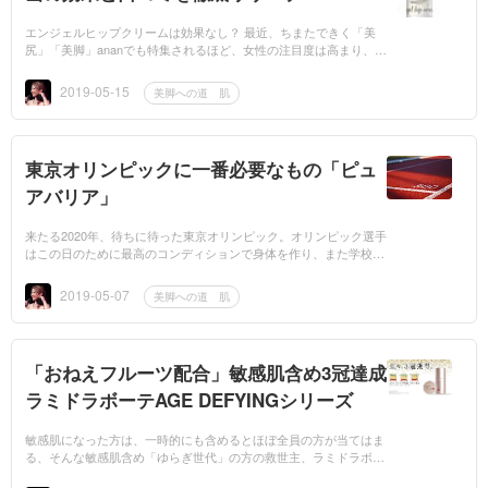
エンジェルヒップクリームは効果なし？ 最近、ちまたできく「美
尻」「美脚」ananでも特集されるほど、女性の注目度は高まり、新
しいボディマネジメントとしても注目されているところ、ましてや
ヒップ（お尻...
2019-05-15
美脚への道 肌
東京オリンピックに一番必要なもの「ピュ
アバリア」
来たる2020年、待ちに待った東京オリンピック。オリンピック選手
はこの日のために最高のコンディションで身体を作り、また学校の
授業や部活動オリンピックを意識し、大人ではこれまではスポーツ
をしてこなかった...
2019-05-07
美脚への道 肌
「おねえフルーツ配合」敏感肌含め3冠達成
ラミドラボーテAGE DEFYINGシリーズ
敏感肌になった方は、一時的にも含めるとほぼ全員の方が当てはま
る、そんな敏感肌含め「ゆらぎ世代」の方の救世主、ラミドラボー
テAGE DEFYING シリーズをご紹介させていただきます。あなたは