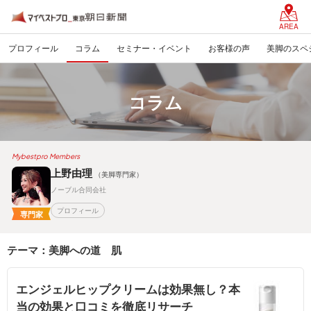
AREA
プロフィール
コラム
セミナー・イベント
お客様の声
美脚のスペ
コラム
Mybestpro Members
上野由理
（美脚専門家）
ノーブル合同会社
プロフィール
専門家
テーマ：美脚への道 肌
エンジェルヒップクリームは効果無し？本
当の効果と口コミを徹底リサーチ