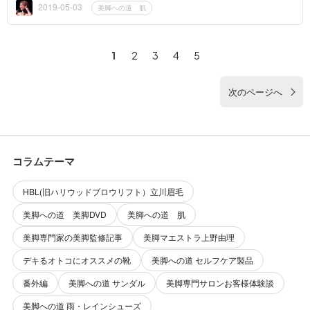
こんなことで悩ん...
2019-05-03
美脚への道 肌
1
2
3
4
5
次のページへ
コラムテーマ
HBL(旧ハリウッドブロウリフト）立川眉毛
美脚への道 美脚DVD
美脚への道 肌
美脚専門家の美脚監修記事
美脚マエストラ上野由理
デキるオトコにオススメの靴
美脚への道 セルフケア製品
番外編
美脚への道 サンダル
美脚専門サロンお客様体験談
美脚への道 雨・レインシューズ