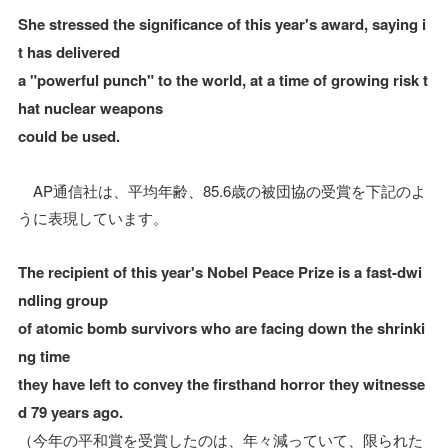
She stressed the significance of this year's award, saying i
t has delivered
a "powerful punch" to the world, at a time of growing risk t
hat nuclear weapons
could be used.
AP通信社は、平均年齢、85.6歳の被団協の受賞を下記のよ
うに表現しています。
The recipient of this year's Nobel Peace Prize is a fast-dwi
ndling group
of atomic bomb survivors who are facing down the shrinki
ng time
they have left to convey the firsthand horror they witnesse
d 79 years ago.
（今年の平和賞を受賞したのは、年々減っていて、限られた