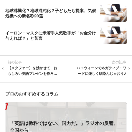
地球沸騰化？地球混沌化？子どもたち提案、気候
危機への新名称20選
イーロン・マスクに米若手人気歌手が「お金分け
与えれば？」と苦言
前の記事
次の記事
【メタファー】を効かせて、お
ハロウィーンでネガティブ・ワ
もしろい英語プレゼンを作ろ
ードに楽しく馴染んじゃおう♪
う！
プロのおすすめするコラム
「英語は教科ではない、国力だ。」ラジオの反響、
全国から