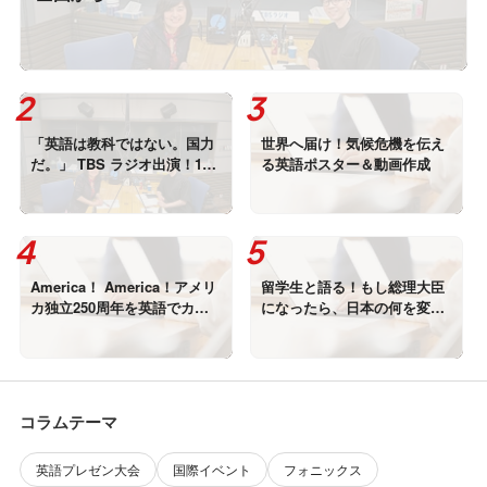
「英語は教科ではない。国力
世界へ届け！気候危機を伝え
だ。」 TBS ラジオ出演！18
る英語ポスター＆動画作成
年の現場から。
America！ America！アメリ
留学生と語る！もし総理大臣
カ独立250周年を英語でカバ
になったら、日本の何を変え
ー！
る？
コラムテーマ
英語プレゼン大会
国際イベント
フォニックス