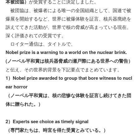
本被団協）
が受賞することに決定しました。
被団協は、被爆者による唯一の全国組織として、国連で被
爆展を開始するなど、世界に被爆体験を証言、核兵器廃絶を
訴えててきた活動が、世界で核の脅威が高まっている現在、
深く評価されての受賞です。
ロイター通信は、タイトルで、
Nobel prize is a warning to a world on the nuclear brink.
(ノーベル平和賞は核兵器脅威の瀬戸際にある世界への警告）
と伝え、その世界的背景を下記要点でまとめています。
1）Nobel prize awarded to group that bore witness to nucl
ear horror
（ノーベル平和賞は、核の悲惨な体験を証言し続けてきた団
体に贈られた。）
2）Experts see choice as timely signal
（専門家たちは、時宜を得た受賞とみている。）