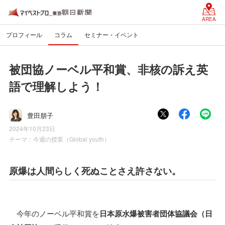
AREA
プロフィール
コラム
セミナー・イベント
被団協ノーベル平和賞、非核の訴え英
語で理解しよう！
豊田朋子
2024年10月23日
テーマ：
今週の授業（Global youth）
原爆は人間らしく死ぬことさえ許さない。
今年のノーベル平和賞を
日本原水爆被害者団体協議会（日