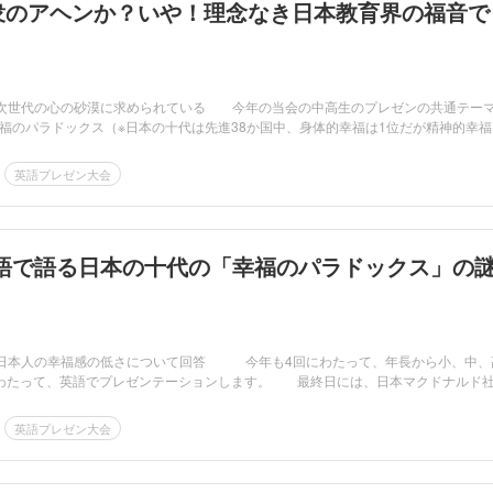
大衆のアヘンか？いや！理念なき日本教育界の福音で
の次世代の心の砂漠に求められている 今年の当会の中高生のプレゼンの共通テー
福のパラドックス（※日本の十代は先進38か国中、身体的幸福は1位だが精神的幸福
英語プレゼン大会
語で語る日本の十代の「幸福のパラドックス」の
、日本人の幸福感の低さについて回答 今年も4回にわたって、年長から小、中、
にわたって、英語でプレゼンテーションします。 最終日には、日本マクドナルド
英語プレゼン大会