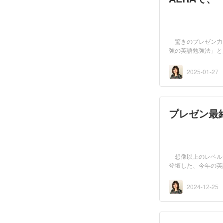
驚きのプレゼン力
強の英語勉強法」と
執筆...
2025-01-27
プレゼン最
想像以上のレベル
登壇した、今年の英
表...
2024-12-25