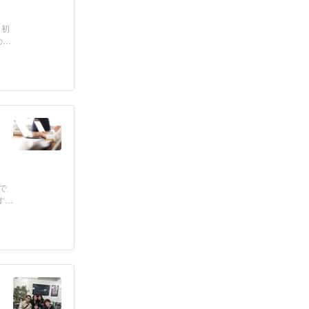
日初
の佐
で
す、