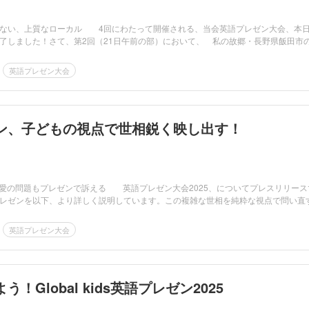
ない、上質なローカル 4回にわたって開催される、当会英語プレゼン大会、本
了しました！さて、第2回（21日午前の部）において、 私の故郷・長野県飯田市
英語プレゼン大会
ン、子どもの視点で世相鋭く映し出す！
愛の問題もプレゼンで訴える 英語プレゼン大会2025、についてプレスリリース
レゼンを以下、より詳しく説明しています。この複雑な世相を純粋な視点で問い直
英語プレゼン大会
！Global kids英語プレゼン2025