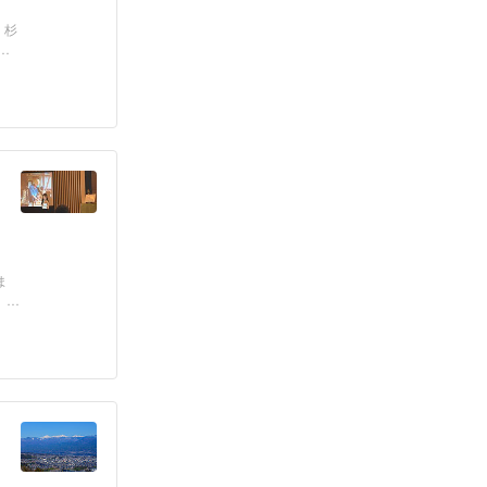
、杉
声
ま
、現