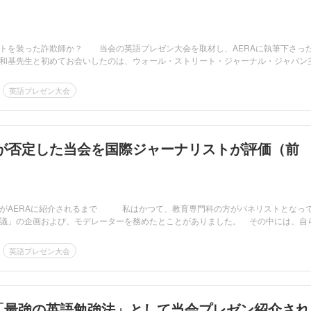
トを装った詐欺師か？ 当会の英語プレゼン大会を取材し、AERAに執筆下さっ
和基先生と初めてお会いしたのは、ウォール・ストリート・ジャーナル・ジャパン
英語プレゼン大会
が否定した当会を国際ジャーナリストが評価（前
がAERAに紹介されるまで 私はかつて、教育専門科の方がパネリストとなっ
会議」の企画および、モデレーターを務めたとことがありました。 その中には、
英語プレゼン大会
、「最強の英語勉強法」として当会プレゼン紹介され