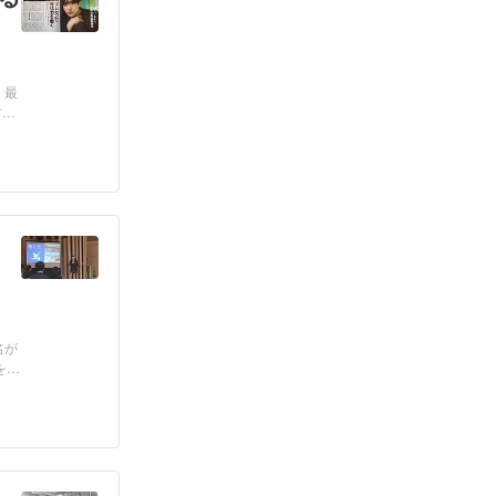
 最
材・
名が
を代