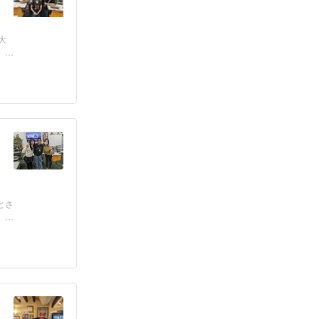
大
す。
とさ
、