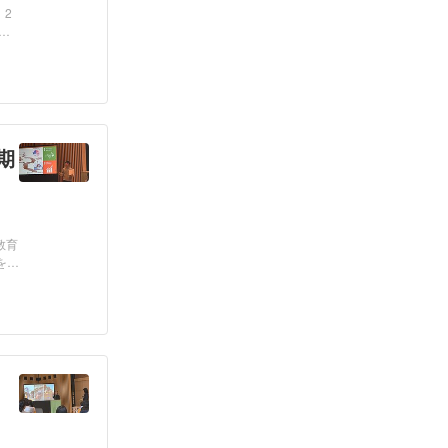
、2
称
期
教育
を身