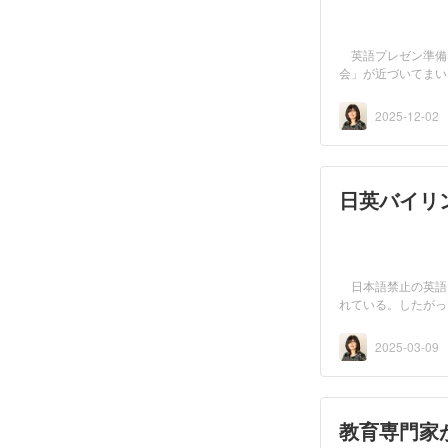
英語プレゼン準備は
会」が近づいてま
そ...
2025-12-02
日英バイリ
日本語禁止の英語
れている。したがっ
書...
2025-03-09
教育専門家