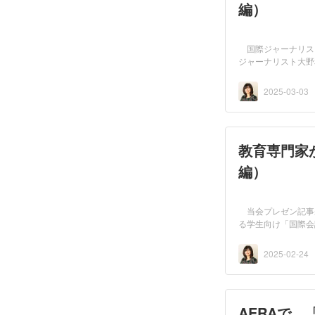
編）
国際ジャーナリス
ジャーナリスト大野
のト...
2025-03-03
教育専門家
編）
当会プレゼン記事
る学生向け「国際
「...
2025-02-24
AERAで