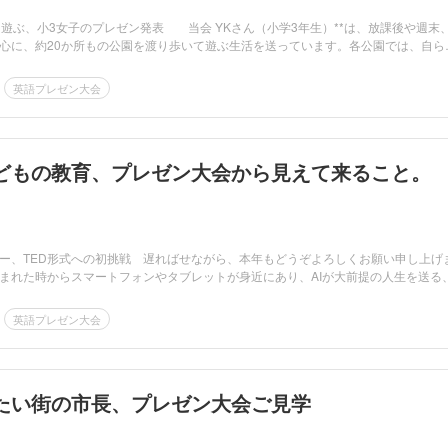
遊ぶ、小3女子のプレゼン発表 当会 YKさん（小学3年生）**は、放課後や週末
心に、約20か所もの公園を渡り歩いて遊ぶ生活を送っています。各公園では、自ら
英語プレゼン大会
子どもの教育、プレゼン大会から見えて来ること。
、TED形式への初挑戦 遅ればせながら、本年もどうぞよろしくお願い申し上げ
まれた時からスマートフォンやタブレットが身近にあり、AIが大前提の人生を送る
英語プレゼン大会
たい街の市長、プレゼン大会ご見学