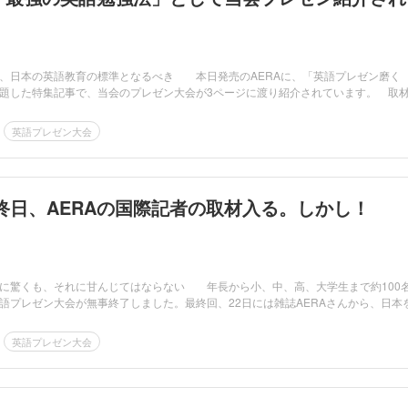
、日本の英語教育の標準となるべき 本日発売のAERAに、「英語プレゼン磨く
題した特集記事で、当会のプレゼン大会が3ページに渡り紹介されています。 取
英語プレゼン大会
終日、AERAの国際記者の取材入る。しかし！
に驚くも、それに甘んじてはならない 年長から小、中、高、大学生まで約100
語プレゼン大会が無事終了しました。最終回、22日には雑誌AERAさんから、日本
英語プレゼン大会