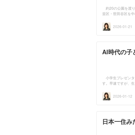
約20の公園を渡り
並区・世田谷区を中
を...
2026-01-21
AI時代の
小学生プレゼンター
す。早速ですが、生
在1...
2026-01-12
日本一住み