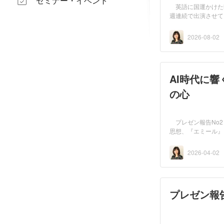
セミナー・イベント
英語に国運かけた韓
週連続で出演させて
され...
2026-08-02
AI時代に
の心
プレゼン報告No2
思想、『エミール』
体全...
2026-04-02
プレゼン報