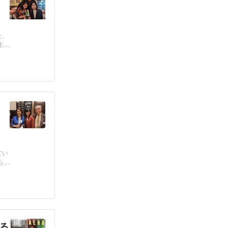
た、
主催
てい
自ら
る