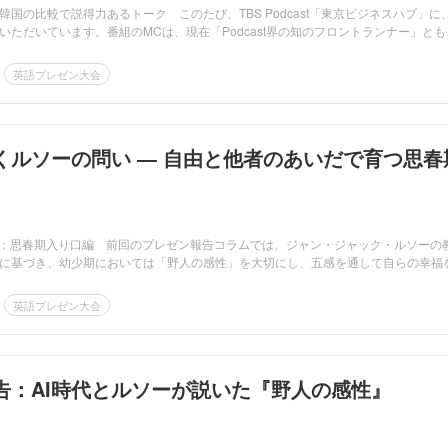
国の比較で説得力あるトーク このたび、TBS Podcast「東京ビジネスハブ」に
いただいています。番組のMCは、現在「Podcast界の知のフロントランナー」とも
英語プレゼン大会
響くルソーの問い ― 自由と他者のあいだで育つ思春
：思春期入り口編 前回のプレゼン報告コラムでは、ジャン・ジャック・ルソーの
に基づき、幼少期においては「野人の感性」を大切にし、五感を通して自らの幸福
英語プレゼン大会
告：AI時代とルソーが説いた『野人の感性』