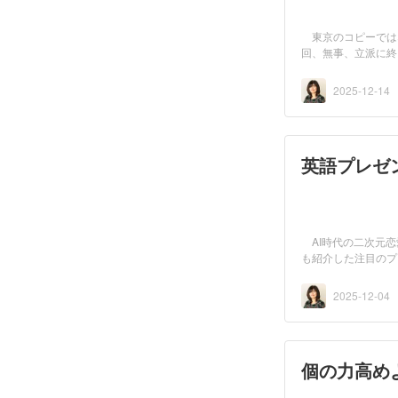
東京のコピーでは
回、無事、立派に終
藤...
2025-12-14
英語プレゼ
AI時代の二次元恋
も紹介した注目のプ
魂の...
2025-12-04
個の力高めよう