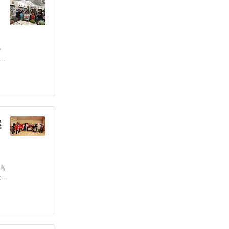
マ
は3
謎
高
社の