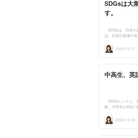
SDGsは
す。
SDGsは、日本
は、日本の若者の幸
7位とい...
2024-12-17
中高生、英
SDGsヒントに
校、大学生が4回
サス...
2024-12-09