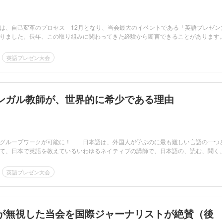
、自己変革のプロセス 12月となり、当会最大のイベントである「英語プレゼン
いりました。長年、この取り組みに関わってきた経験から断言できることがありま
英語プレゼン大会
ンガル教師が、世界的に希少である理由
グループワークが可能に！ 日本語は、外国人が学ぶのに最も難しい言語の一つ
て、日本で英語を教えているいわゆるネイティブの講師で、日本語の、読む、聞く
英語プレゼン大会
が無視した当会を国際ジャーナリストが絶賛（後