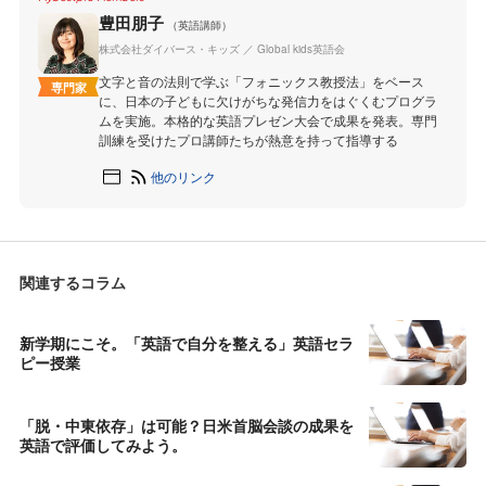
豊田朋子
（英語講師）
株式会社ダイバース・キッズ ／ Global kids英語会
文字と音の法則で学ぶ「フォニックス教授法」をベース
専門家
に、日本の子どもに欠けがちな発信力をはぐくむプログラ
ムを実施。本格的な英語プレゼン大会で成果を発表。専門
訓練を受けたプロ講師たちが熱意を持って指導する
他のリンク
関連するコラム
新学期にこそ。「英語で自分を整える」英語セラ
ピー授業
「脱・中東依存」は可能？日米首脳会談の成果を
英語で評価してみよう。