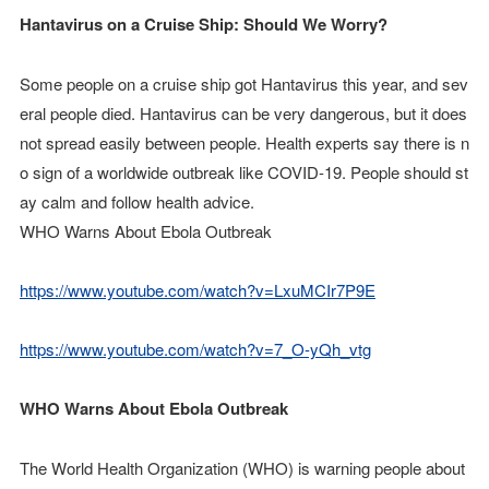
Hantavirus on a Cruise Ship: Should We Worry?
Some people on a cruise ship got Hantavirus this year, and sev
eral people died. Hantavirus can be very dangerous, but it does
not spread easily between people. Health experts say there is n
o sign of a worldwide outbreak like COVID-19. People should st
ay calm and follow health advice.
WHO Warns About Ebola Outbreak
https://www.youtube.com/watch?v=LxuMCIr7P9E
https://www.youtube.com/watch?v=7_O-yQh_vtg
WHO Warns About Ebola Outbreak
The World Health Organization (WHO) is warning people about