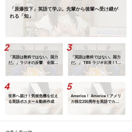
「原爆投下」英語て学ぶ。先輩から後輩へ受け継が
れる「知」
「英語は教科ではない、国力
「英語は教科ではない。国力
だ。」ラジオの反響、全国か
だ。」 TBS ラジオ出演！18
ら
年の現場から。
世界へ届け！気候危機を伝え
America！ America！アメリ
る英語ポスター＆動画作成
カ独立250周年を英語でカバ
ー！