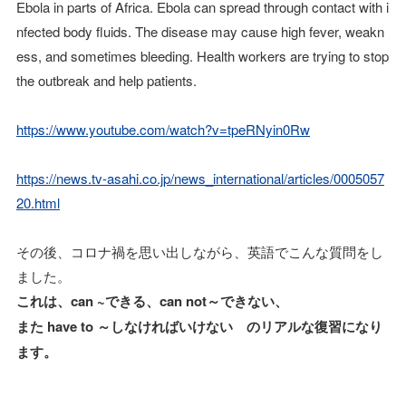
Ebola in parts of Africa. Ebola can spread through contact with i
nfected body fluids. The disease may cause high fever, weakn
ess, and sometimes bleeding. Health workers are trying to stop
the outbreak and help patients.
https://www.youtube.com/watch?v=tpeRNyin0Rw
https://news.tv-asahi.co.jp/news_international/articles/0005057
20.html
その後、コロナ禍を思い出しながら、英語でこんな質問をし
ました。
これは、can ~できる、can not～できない、
また have to ～しなければいけない のリアルな復習になり
ます。