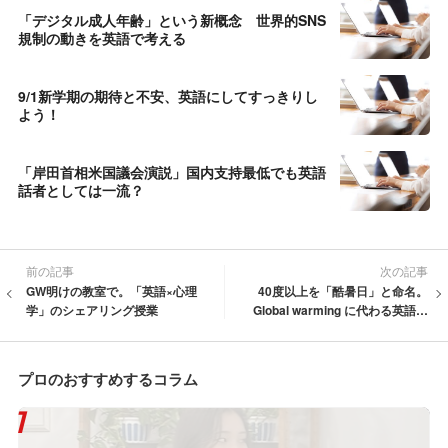
「デジタル成人年齢」という新概念 世界的SNS
規制の動きを英語で考える
9/1新学期の期待と不安、英語にしてすっきりし
よう！
「岸田首相米国議会演説」国内支持最低でも英語
話者としては一流？
前の記事
次の記事
GW明けの教室で。「英語×心理
40度以上を「酷暑日」と命名。
学」のシェアリング授業
Global warming に代わる英語名
も考えよう！
プロのおすすめするコラム