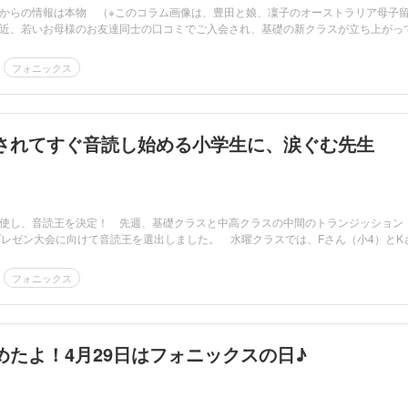
からの情報は本物 （※このコラム画像は、豊田と娘、凜子のオーストラリア母子
近、若いお母様のお友達同士の口コミでご入会され、基礎の新クラスが立ち上がっ
フォニックス
されてすぐ音読し始める小学生に、涙ぐむ先生
し、音読王を決定！ 先週、基礎クラスと中高クラスの中間のトランジッション
プレゼン大会に向けて音読王を選出しました。 水曜クラスでは、Fさん（小4）とK
フォニックス
めたよ！4月29日はフォニックスの日♪