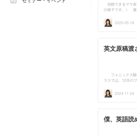
セミナー・イベント
信頼できるママ友
の様子です。） 最
い...
2025-05-18
英文原稿渡
フォニックス駆使
ラスでは、12月の
（小...
2024-11-24
僕、英語読