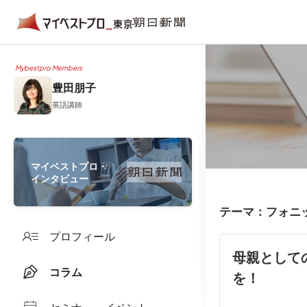
Mybestpro Members
豊田朋子
英語講師
マイベストプロ・
インタビュー
テーマ：フォニ
プロフィール
母親として
コラム
を！