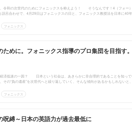
、令和の次世代のためにフォニックスを称えよう！ そうなんです！4（フォー）
う語呂合わせで、4月29日はフォニックスの日と、フォニックス教授法を日本に40
フォニックス
のために。フォニックス指導のプロ集団を目指す
経済低迷の一因？ 日本という社会は、あきらかに非合理的であることを知って
、その“負の遺産”を次世代へと繰り返していく、そんな傾向があるかもしれないと
フォニックス
の呪縛～日本の英語力が過去最低に