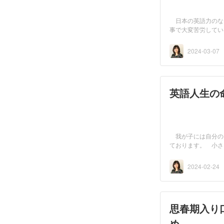
日本の英語力のな
事で大変苦労して
わ...
2024-03-07
英語人生の
我が子には自分の
ております。 小さ
ム ...
2024-02-24
思春期入り
め