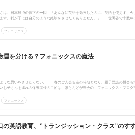
さは、日本経済の低下の一因 「あんなに英語を勉強したのに、英語を使えず、今
います。我が子には自分のような経験をさせたくありません。」 世田谷で十数年
フォニックス
命運を分ける？フォニックスの魔法
ような思いをさせたくない。 春のご入会促進の時期となり、親子面談の機会も
いお子さんを連れの保護者様の目的は、ほとんどが当会の フォニックス・プログ
フォニックス
口の英語教育、”トランジッション・クラス”のす