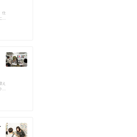
、仕
に
増え
ラ
す