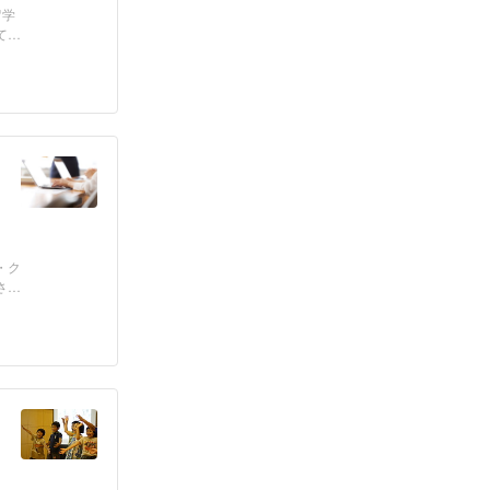
留学
て
・ク
さん