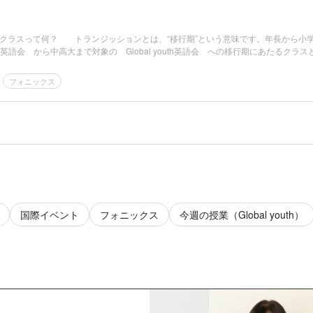
クラスって何？ トランジッションとは、“移行期”という意味です。年長から小
kids英語会 から中高大まで対象の Global youth英語会 への移行期にあたるクラスと.
フォニックス
国際イベント
フォニックス
今週の授業（Global youth）