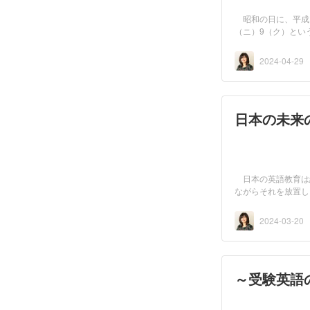
昭和の日に、平成
（ニ）9（ク）とい
に本...
2024-04-29
日本の未来
日本の英語教育は
ながらそれを放置し
特...
2024-03-20
～受験英語