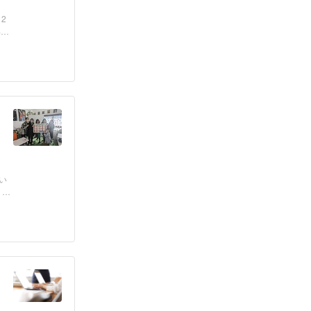
2
年前
。
い
、