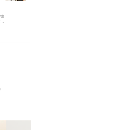
学生
..