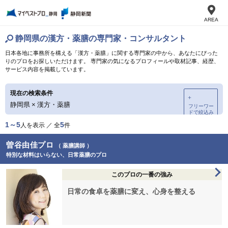
AREA
静岡県の漢方・薬膳の専門家・コンサルタント
日本各地に事務所を構える「漢方・薬膳」に関する専門家の中から、あなたにぴった
りのプロをお探しいただけます。 専門家の気になるプロフィールや取材記事、経歴、
サービス内容を掲載しています。
現在の検索条件
＋
静岡県
×
漢方・薬膳
フリーワー
ドで絞込み
1～5
5
人を表示 ／ 全
件
曽谷由佳プロ
（ 薬膳講師 ）
特別な材料はいらない、日常薬膳のプロ
このプロの一番の強み
日常の食卓を薬膳に変え、心身を整える