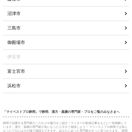
沼津市
三島市
御殿場市
伊豆市
富士宮市
浜松市
「マイベストプロ静岡」で静岡、漢方・薬膳の専門家・プロをご覧のみなさまへ
静岡で活躍する専門家のこだわりや魅力をご紹介！ライターの取材記事をもとに一挙掲載して
います。漢方・薬膳の専門家が気になったら今すぐ相談しよう！ マイベストプロ静岡では気に
なったプロにはその場で相談もできます。あなたにあった専門家がきっと見つかります。 静岡