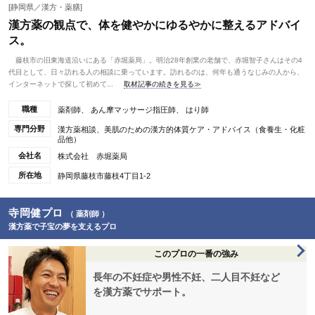
[静岡県／漢方・薬膳]
漢方薬の観点で、体を健やかにゆるやかに整えるアドバイ
ス。
藤枝市の旧東海道沿いにある「赤堀薬局」。明治28年創業の老舗で、赤堀智子さんはその4
代目として、日々訪れる人の相談に乗っています。訪れるのは、何年も通うなじみの人から、
インターネットで探して初めて...
取材記事の続きを見る≫
職種
薬剤師、 あん摩マッサージ指圧師、 はり師
専門分野
漢方薬相談、美肌のための漢方的体質ケア・アドバイス（食養生・化粧
品他）
会社名
株式会社 赤堀薬局
所在地
静岡県藤枝市藤枝4丁目1-2
寺岡健プロ
（ 薬剤師 ）
漢方薬で子宝の夢を支えるプロ
このプロの一番の強み
長年の不妊症や男性不妊、二人目不妊など
を漢方薬でサポート。