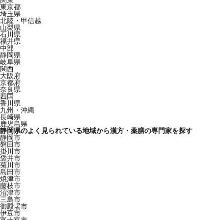
関東
東京都
埼玉県
北陸・甲信越
山梨県
石川県
福井県
中部
静岡県
岐阜県
関西
大阪府
京都府
奈良県
四国
香川県
九州・沖縄
長崎県
鹿児島県
静岡県のよく見られている地域から漢方・薬膳の専門家を探す
静岡市
磐田市
掛川市
袋井市
菊川市
島田市
焼津市
藤枝市
沼津市
三島市
御殿場市
伊豆市