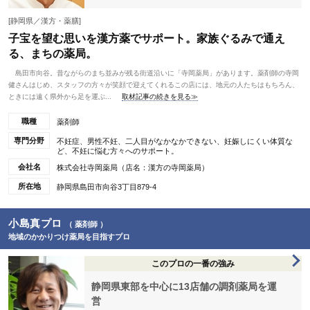
[静岡県／漢方・薬膳]
子宝を望む思いを漢方薬でサポート。家族ぐるみで通え
る、まちの薬局。
島田市向谷。昔ながらのまち並みが残る街道沿いに「寺岡薬局」があります。薬剤師の寺岡
健さんはじめ、スタッフの方々が笑顔で迎えてくれるこの店には、地元の人たちはもちろん、
ときには遠く県外から足を運ぶ...
取材記事の続きを見る≫
職種
薬剤師
専門分野
不妊症、男性不妊、二人目がなかなかできない、妊娠しにくい体質な
ど、不妊に悩む方々へのサポート。
会社名
株式会社寺岡薬局（店名：漢方の寺岡薬局）
所在地
静岡県島田市向谷3丁目879-4
小島真プロ
（ 薬剤師 ）
地域のかかりつけ薬局を目指すプロ
このプロの一番の強み
静岡県東部を中心に13店舗の調剤薬局を運
営