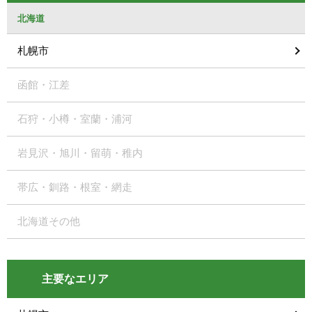
北海道
札幌市
函館・江差
石狩・小樽・室蘭・浦河
岩見沢・旭川・留萌・稚内
帯広・釧路・根室・網走
北海道その他
主要なエリア