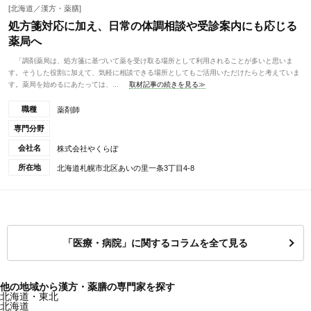
[北海道／漢方・薬膳]
処方箋対応に加え、日常の体調相談や受診案内にも応じる
薬局へ
「調剤薬局は、処方箋に基づいて薬を受け取る場所として利用されることが多いと思いま
す。そうした役割に加えて、気軽に相談できる場所としてもご活用いただけたらと考えていま
す。薬局を始めるにあたっては、...
取材記事の続きを見る≫
職種
薬剤師
専門分野
会社名
株式会社やくらぼ
所在地
北海道札幌市北区あいの里一条3丁目4-8
「医療・病院」に関するコラムを全て見る
他の地域から漢方・薬膳の専門家を探す
北海道・東北
北海道