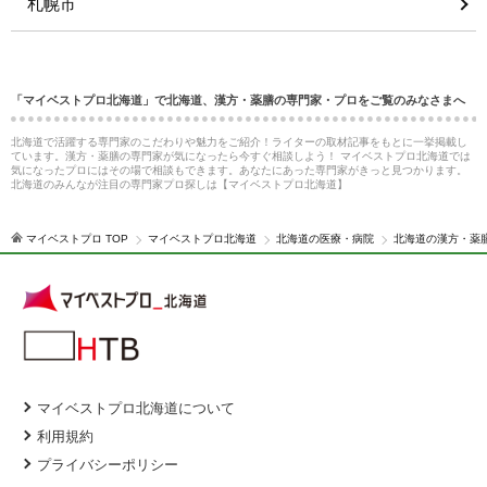
札幌市
「マイベストプロ北海道」で北海道、漢方・薬膳の専門家・プロをご覧のみなさまへ
北海道で活躍する専門家のこだわりや魅力をご紹介！ライターの取材記事をもとに一挙掲載し
ています。漢方・薬膳の専門家が気になったら今すぐ相談しよう！ マイベストプロ北海道では
気になったプロにはその場で相談もできます。あなたにあった専門家がきっと見つかります。
北海道のみんなが注目の専門家プロ探しは【マイベストプロ北海道】
マイベストプロ TOP
マイベストプロ北海道
北海道の医療・病院
北海道の漢方・薬
マイベストプロ北海道について
利用規約
プライバシーポリシー