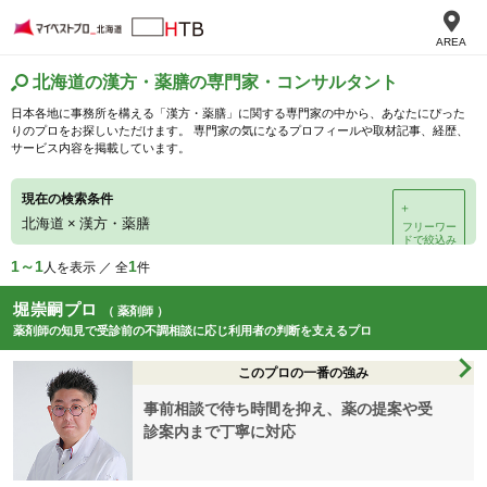
AREA
北海道の漢方・薬膳の専門家・コンサルタント
日本各地に事務所を構える「漢方・薬膳」に関する専門家の中から、あなたにぴった
りのプロをお探しいただけます。 専門家の気になるプロフィールや取材記事、経歴、
サービス内容を掲載しています。
現在の検索条件
＋
北海道
×
漢方・薬膳
フリーワー
ドで絞込み
1～1
1
人を表示 ／ 全
件
堀崇嗣プロ
（ 薬剤師 ）
薬剤師の知見で受診前の不調相談に応じ利用者の判断を支えるプロ
このプロの一番の強み
事前相談で待ち時間を抑え、薬の提案や受
診案内まで丁寧に対応