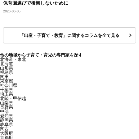
保育園選びで後悔しないために
2026-06-05
「出産・子育て・教育」に関するコラムを全て見る
他の地域から子育て・育児の専門家を探す
北海道・東北
北海道
山形県
福島県
関東
東京都
神奈川県
千葉県
埼玉県
北陸・甲信越
山梨県
長野県
中部
愛知県
静岡県
岐阜県
関西
大阪府
京都府