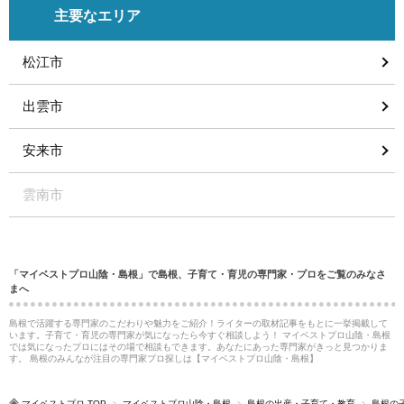
主要なエリア
松江市
出雲市
安来市
雲南市
「マイベストプロ山陰・島根」で島根、子育て・育児の専門家・プロをご覧のみなさ
まへ
島根で活躍する専門家のこだわりや魅力をご紹介！ライターの取材記事をもとに一挙掲載して
います。子育て・育児の専門家が気になったら今すぐ相談しよう！ マイベストプロ山陰・島根
では気になったプロにはその場で相談もできます。あなたにあった専門家がきっと見つかりま
す。 島根のみんなが注目の専門家プロ探しは【マイベストプロ山陰・島根】
マイベストプロ TOP
マイベストプロ山陰・島根
島根の出産・子育て・教育
島根の