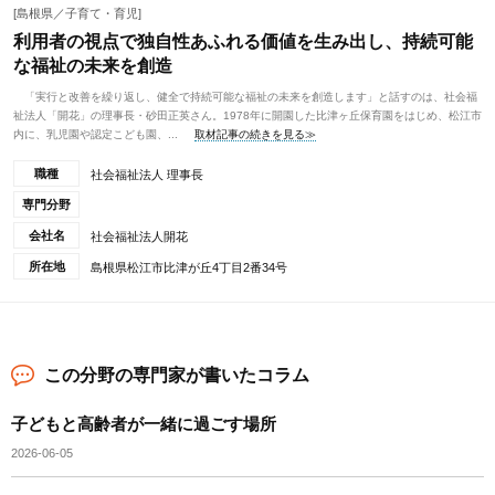
[島根県／子育て・育児]
利用者の視点で独自性あふれる価値を生み出し、持続可能
な福祉の未来を創造
「実行と改善を繰り返し、健全で持続可能な福祉の未来を創造します」と話すのは、社会福
祉法人「開花」の理事長・砂田正英さん。1978年に開園した比津ヶ丘保育園をはじめ、松江市
内に、乳児園や認定こども園、...
取材記事の続きを見る≫
職種
社会福祉法人 理事長
専門分野
会社名
社会福祉法人開花
所在地
島根県松江市比津が丘4丁目2番34号
この分野の専門家が書いたコラム
子どもと高齢者が一緒に過ごす場所
2026-06-05