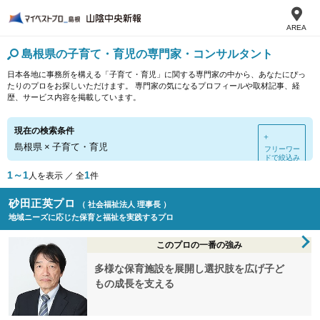
AREA
島根県の子育て・育児の専門家・コンサルタント
日本各地に事務所を構える「子育て・育児」に関する専門家の中から、あなたにぴっ
たりのプロをお探しいただけます。 専門家の気になるプロフィールや取材記事、経
歴、サービス内容を掲載しています。
現在の検索条件
＋
島根県
×
子育て・育児
フリーワー
ドで絞込み
1～1
1
人を表示 ／ 全
件
砂田正英プロ
（ 社会福祉法人 理事長 ）
地域ニーズに応じた保育と福祉を実践するプロ
このプロの一番の強み
多様な保育施設を展開し選択肢を広げ子ど
もの成長を支える