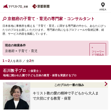
AREA
京都府の子育て・育児の専門家・コンサルタント
日本各地に事務所を構える「子育て・育児」に関する専門家の中から、あなたにぴっ
たりのプロをお探しいただけます。 専門家の気になるプロフィールや取材記事、経
歴、サービス内容を掲載しています。
現在の検索条件
＋
京都府
×
子育て・育児
フリーワー
ドで絞込み
1～2
2
人を表示 ／ 全
件
石川敦子プロ
（ 保育士 ）
地域に開かれた園で子ども主体の教育・保育を実践するプロ
このプロの一番の強み
キリスト教の愛の精神で子どもから大人ま
で大切にする教育・保育