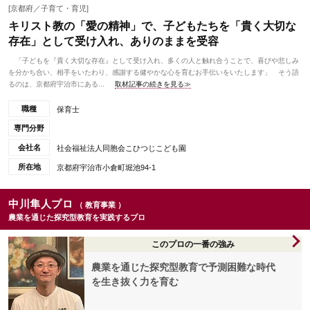
[京都府／子育て・育児]
キリスト教の「愛の精神」で、子どもたちを「貴く大切な
存在」として受け入れ、ありのままを受容
「子どもを『貴く大切な存在』として受け入れ、多くの人と触れ合うことで、喜びや悲しみ
を分かち合い、相手をいたわり、感謝する健やかな心を育むお手伝いをいたします」 そう語
るのは、京都府宇治市にある...
取材記事の続きを見る≫
職種
保育士
専門分野
会社名
社会福祉法人同胞会こひつじこども園
所在地
京都府宇治市小倉町堀池94-1
中川隼人プロ
（ 教育事業 ）
農業を通じた探究型教育を実践するプロ
このプロの一番の強み
農業を通じた探究型教育で予測困難な時代
を生き抜く力を育む