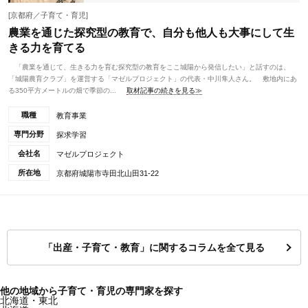
[京都府／子育て・育児]
農業を通じた探究型の教育で、自分も他人も大事にして生
きる力を育てる
「農業を通じて、生きる力を育む探究型の教育をここ城陽から発信したい」と話すのは、
「城陽農育クラブ」を運営する「マゼルプロジェクト」の代表・中川隼人さん。 敷地内にあ
る350平方メートルの畑で季節の...
取材記事の続きを見る≫
職種
教育事業
専門分野
探求学習
会社名
マゼルプロジェクト
所在地
京都府城陽市寺田北山田31-22
「出産・子育て・教育」に関するコラムを全て見る
他の地域から子育て・育児の専門家を探す
北海道・東北