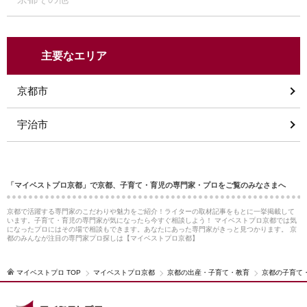
主要なエリア
京都市
宇治市
「マイベストプロ京都」で京都、子育て・育児の専門家・プロをご覧のみなさまへ
京都で活躍する専門家のこだわりや魅力をご紹介！ライターの取材記事をもとに一挙掲載して
います。子育て・育児の専門家が気になったら今すぐ相談しよう！ マイベストプロ京都では気
になったプロにはその場で相談もできます。あなたにあった専門家がきっと見つかります。 京
都のみんなが注目の専門家プロ探しは【マイベストプロ京都】
マイベストプロ TOP
マイベストプロ京都
京都の出産・子育て・教育
京都の子育て