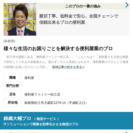
このプロの一番の強み
親切丁寧。低料金で安心。全国チェーンで
信頼出来るプロの便利屋
[島根県]
様々な生活のお困りごとを解決する便利屋業のプロ
松江市大庭町にある「便利屋ファミリー松江店」。「こんにちは！」初対面でも元気な挨拶
で対応してくれる川谷政貴さん。思わずこちらも笑顔になれます。便利屋業のプロとして地域
の皆様のお役に立ちたいと川谷...
取材記事の続きを見る≫
職種
便利屋
専門分野
店名
便利屋ファミリー松江店
所在地
島根県松江市大庭町1274-14（平成町入口）
錦織大輔プロ
（ 物流サービス ）
ITソリューションで業務を効率化させる物流のプロ