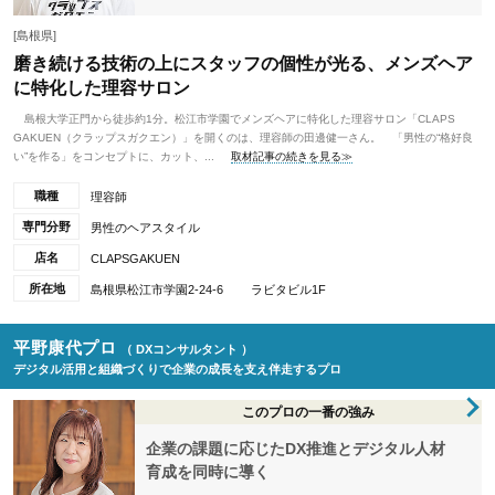
[島根県]
磨き続ける技術の上にスタッフの個性が光る、メンズヘア
に特化した理容サロン
島根大学正門から徒歩約1分。松江市学園でメンズヘアに特化した理容サロン「CLAPS
GAKUEN（クラップスガクエン）」を開くのは、理容師の田邊健一さん。 「男性の“格好良
い”を作る」をコンセプトに、カット、...
取材記事の続きを見る≫
職種
理容師
専門分野
男性のヘアスタイル
店名
CLAPSGAKUEN
所在地
島根県松江市学園2-24-6 ラビタビル1F
平野康代プロ
（ DXコンサルタント ）
デジタル活用と組織づくりで企業の成長を支え伴走するプロ
このプロの一番の強み
企業の課題に応じたDX推進とデジタル人材
育成を同時に導く