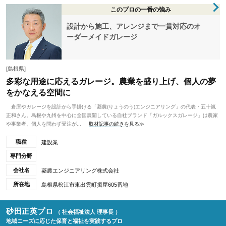
このプロの一番の強み
設計から施工、アレンジまで一貫対応のオ
ーダーメイドガレージ
[島根県]
多彩な用途に応えるガレージ。農業を盛り上げ、個人の夢
をかなえる空間に
倉庫やガレージを設計から手掛ける「菱農(りょうのう)エンジニアリング」の代表・五十嵐
正和さん。島根や九州を中心に全国展開している自社ブランド「ガルックスガレージ」は農家
や事業者、個人を問わず受注が...
取材記事の続きを見る≫
職種
建設業
専門分野
会社名
菱農エンジニアリング株式会社
所在地
島根県松江市東出雲町揖屋605番地
砂田正英プロ
（ 社会福祉法人 理事長 ）
地域ニーズに応じた保育と福祉を実践するプロ