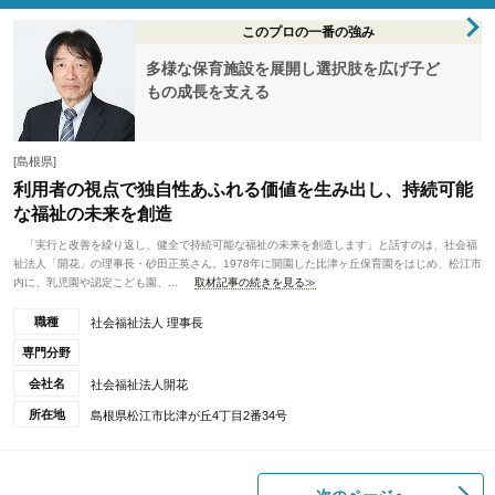
このプロの一番の強み
多様な保育施設を展開し選択肢を広げ子ど
もの成長を支える
[島根県]
利用者の視点で独自性あふれる価値を生み出し、持続可能
な福祉の未来を創造
「実行と改善を繰り返し、健全で持続可能な福祉の未来を創造します」と話すのは、社会福
祉法人「開花」の理事長・砂田正英さん。1978年に開園した比津ヶ丘保育園をはじめ、松江市
内に、乳児園や認定こども園、...
取材記事の続きを見る≫
職種
社会福祉法人 理事長
専門分野
会社名
社会福祉法人開花
所在地
島根県松江市比津が丘4丁目2番34号