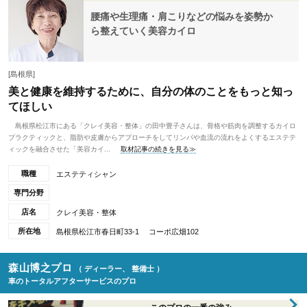
腰痛や生理痛・肩こりなどの悩みを姿勢か
ら整えていく美容カイロ
[島根県]
美と健康を維持するために、自分の体のことをもっと知っ
てほしい
島根県松江市にある「クレイ美容・整体」の⽥中豊⼦さんは、⾻格や筋⾁を調整するカイロ
プラクティックと、脂肪や⽪膚からアプローチをしてリンパや⾎流の流れをよくするエステテ
ィックを融合させた「美容カイ...
取材記事の続きを見る≫
職種
エステティシャン
専門分野
店名
クレイ美容・整体
所在地
島根県松江市春日町33-1 コーポ広畑102
森山博之プロ
（ ディーラー、 整備士 ）
車のトータルアフターサービスのプロ