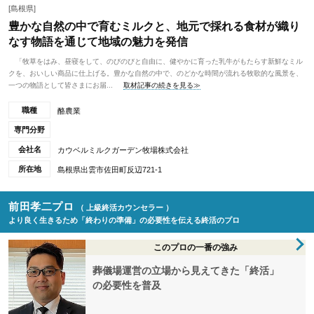
[島根県]
豊かな自然の中で育むミルクと、地元で採れる食材が織り
なす物語を通じて地域の魅力を発信
「牧草をはみ、昼寝をして、のびのびと自由に、健やかに育った乳牛がもたらす新鮮なミル
クを、おいしい商品に仕上げる。豊かな自然の中で、のどかな時間が流れる牧歌的な風景を、
一つの物語として皆さまにお届...
取材記事の続きを見る≫
職種
酪農業
専門分野
会社名
カウベルミルクガーデン牧場株式会社
所在地
島根県出雲市佐田町反辺721-1
前田孝二プロ
（ 上級終活カウンセラー ）
より良く生きるため「終わりの準備」の必要性を伝える終活のプロ
このプロの一番の強み
葬儀場運営の立場から見えてきた「終活」
の必要性を普及