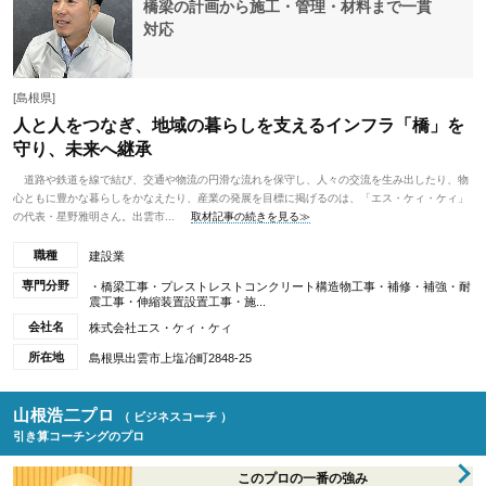
橋梁の計画から施工・管理・材料まで一貫
対応
[島根県]
人と人をつなぎ、地域の暮らしを支えるインフラ「橋」を
守り、未来へ継承
道路や鉄道を線で結び、交通や物流の円滑な流れを保守し、人々の交流を生み出したり、物
心ともに豊かな暮らしをかなえたり、産業の発展を目標に掲げるのは、「エス・ケィ・ケィ」
の代表・星野雅明さん。出雲市...
取材記事の続きを見る≫
職種
建設業
専門分野
・橋梁工事・プレストレストコンクリート構造物工事・補修・補強・耐
震工事・伸縮装置設置工事・施...
会社名
株式会社エス・ケィ・ケィ
所在地
島根県出雲市上塩冶町2848-25
山根浩二プロ
（ ビジネスコーチ ）
引き算コーチングのプロ
このプロの一番の強み