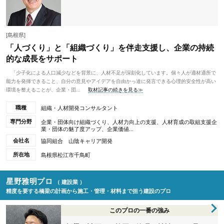
[島根県]
「人づくり」と「組織づくり」を伴走支援し、企業の持続
的な成長をサポート
「少子化による人口減少などを背景に、人材不足が深刻化しています。個々人が適材適所で
能力を発揮できること、自分の意見やアイデアを自由かっ達に発言できる心理的安全性が高い
環境を整えることが、企業・団...
取材記事の続きを見る≫
職種
組織・人材開発コンサルタント
専門分野
企業・団体向け組織づくり、人材力向上の支援、人材育成の取組支援企
業・団体の魅了度アップ、企業価値...
会社名
協同組合 山陰キャリア開発
所在地
島根県松江市千鳥町
星野雅明プロ
（ 建設業 ）
精度を要する橋梁の計画から施工・管理・材料まで担う建設のプロ
このプロの一番の強み