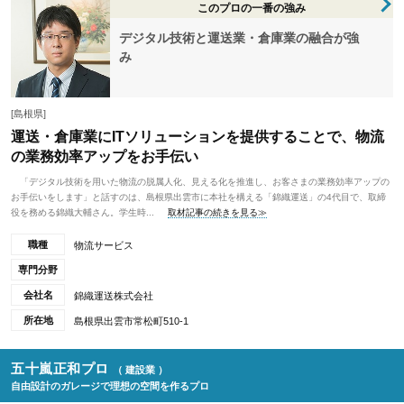
このプロの一番の強み
デジタル技術と運送業・倉庫業の融合が強
み
[島根県]
運送・倉庫業にITソリューションを提供することで、物流
の業務効率アップをお手伝い
「デジタル技術を用いた物流の脱属人化、見える化を推進し、お客さまの業務効率アップの
お手伝いをします」と話すのは、島根県出雲市に本社を構える「錦織運送」の4代目で、取締
役を務める錦織大輔さん。学生時...
取材記事の続きを見る≫
職種
物流サービス
専門分野
会社名
錦織運送株式会社
所在地
島根県出雲市常松町510-1
五十嵐正和プロ
（ 建設業 ）
自由設計のガレージで理想の空間を作るプロ