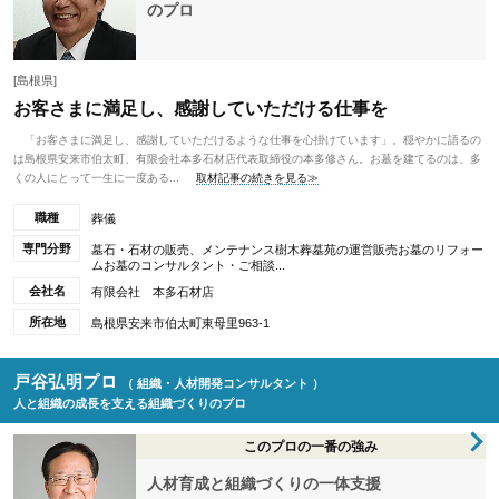
のプロ
[島根県]
お客さまに満足し、感謝していただける仕事を
「お客さまに満足し、感謝していただけるような仕事を心掛けています」。穏やかに語るの
は島根県安来市伯太町、有限会社本多石材店代表取締役の本多修さん。お墓を建てるのは、多
くの人にとって一生に一度ある...
取材記事の続きを見る≫
職種
葬儀
専門分野
墓石・石材の販売、メンテナンス樹木葬墓苑の運営販売お墓のリフォー
ムお墓のコンサルタント・ご相談...
会社名
有限会社 本多石材店
所在地
島根県安来市伯太町東母里963-1
戸谷弘明プロ
（ 組織・人材開発コンサルタント ）
人と組織の成長を支える組織づくりのプロ
このプロの一番の強み
人材育成と組織づくりの一体支援