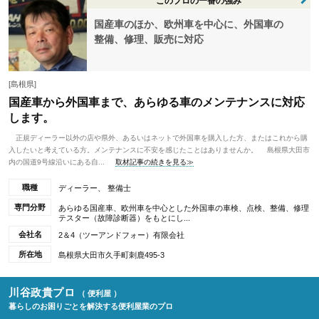
このプロの一番の強み
国産車のほか、欧州車を中心に、外国車の
整備、修理、販売に対応
[島根県]
国産車から外国車まで、あらゆる車のメンテナンスに対応
します。
正規ディーラー以外の店や県外、あるいはネットで外国車を購入した方、またはこれから購
入したいと考えている方。メンテナンスに不安を感じたことはありませんか。 島根県大田市
内の国道9号線沿いにある自...
取材記事の続きを見る≫
職種
ディーラー、 整備士
専門分野
あらゆる国産車、欧州車を中心とした外国車の車検、点検、整備、修理
テスター（故障診断器）をもとにし...
会社名
2＆4（ツーアンドフォー）有限会社
所在地
島根県大田市久手町刺鹿495-3
川谷政貴プロ
（ 便利屋 ）
暮らしのお困りごとを解決する便利屋業のプロ