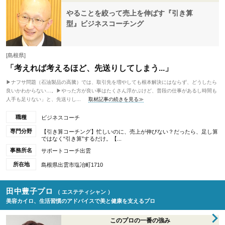
やることを絞って売上を伸ばす『引き算
型』ビジネスコーチング
[島根県]
「考えれば考えるほど、先送りしてしまう...」
▶︎ナフサ問題（石油製品の高騰）では、取引先を増やしても根本解決にはならず、どうしたら
良いかわからない…。▶︎やった方が良い事はたくさん浮かぶけど、普段の仕事があるし時間も
人手も足りない」と、先送りし...
取材記事の続きを見る≫
職種
ビジネスコーチ
専門分野
【引き算コーチング】忙しいのに、売上が伸びない？だったら、足し算
ではなく“引き算”するだけ。【...
事務所名
サポートコーチ出雲
所在地
島根県出雲市塩冶町1710
田中豊子プロ
（ エステティシャン ）
美容カイロ、生活習慣のアドバイスで美と健康を支えるプロ
このプロの一番の強み