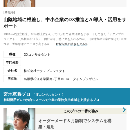
[島根県]
山陰地域に根差し、中小企業のDX推進とAI導入・活用をサ
ポート
1984年の設立以来、40年以上にわたってIT分野で企業活動をサポートしてきた「テクノプロ
ジェクト」（島根県松江市）。同社が今、特に力を入れるのが、山陰地方の企業に向けたDX推
進や、近年急激にニーズが高まるA...
取材記事の続きを見る≫
職種
DXコンサルタント
専門分野
会社名
株式会社テクノプロジェクト
所在地
島根県松江市学園南2丁目10-14 タイムプラザビル
宮地寛将プロ
（ ITコンサルタント ）
初期費用ゼロの独自システムで企業の業務負担軽減を支援するプロ
このプロの一番の強み
オーダーメード＆月額制でシステムを構
築・運用