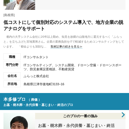
[島根県]
低コストにして個別対応のシステム導入で、地方企業の脱
アナログをサポート
都内の大手システム会社に20年以上勤め、知見を故郷の山陰地方に還元するべく「ふらっ
と」を立ち上げた宮地寛将さん。企業の業務負担をITで軽減するためコンサルティングをして
います。 「都会よりも深刻な...
取材記事の続きを見る≫
職種
ITコンサルタント
専門分野
ITコンサルティング、システム開発、ドローン空撮・ドローンスポー
ツ、防災倉庫設置相談、不動産賃貸
会社名
ふらっと株式会社
所在地
島根県江津市後地町3133−16
本多修プロ
（ 葬儀 ）
お墓・樹木葬・永代供養・墓じまい・終活のプロ
このプロの一番の強み
お墓・樹木葬・永代供養・墓じまい・終活