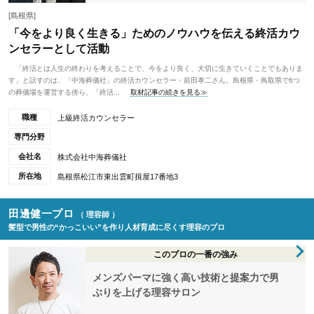
[島根県]
「今をより良く生きる」ためのノウハウを伝える終活カウ
ンセラーとして活動
「終活とは人生の終わりを考えることで、今をより良く、大切に生きていくことでもありま
す」と話すのは、「中海葬儀社」の終活カウンセラー・前田孝二さん。島根県・鳥取県で6つ
の葬儀場を運営する傍ら、「終活...
取材記事の続きを見る≫
職種
上級終活カウンセラー
専門分野
会社名
株式会社中海葬儀社
所在地
島根県松江市東出雲町揖屋17番地3
田邊健一プロ
（ 理容師 ）
髪型で男性の“かっこいい”を作り人材育成に尽くす理容のプロ
このプロの一番の強み
メンズパーマに強く高い技術と提案力で男
ぶりを上げる理容サロン