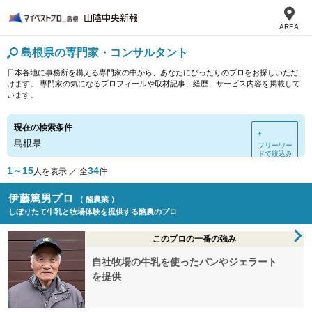
AREA
島根県の専門家・コンサルタント
日本各地に事務所を構える専門家の中から、あなたにぴったりのプロをお探しいただ
けます。 専門家の気になるプロフィールや取材記事、経歴、サービス内容を掲載して
います。
現在の検索条件
＋
島根県
フリーワー
ドで絞込み
1～15
34
人を表示 ／ 全
件
伊藤篤男プロ
（ 酪農業 ）
しぼりたて牛乳と牧場体験を提供する酪農のプロ
このプロの一番の強み
自社牧場の牛乳を使ったパンやジェラート
を提供