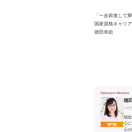
「一歩前進して輝
国家資格キャリア
徳田幸絵
Mybestpro Members
徳
くれた
福祉
心に
専門家
心の