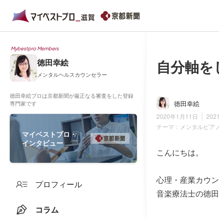
Mybestpro Members
自分軸を
徳田幸絵
メンタルヘルスカウンセラー
徳田幸絵プロは京都新聞が厳正なる審査をした登録
徳田幸絵
専門家です
2020年1月11日
202
テーマ：
メンタルピア
マイベストプロ・
インタビュー
こんにちは。
心理・産業カウン
プロフィール
音楽療法士の徳田
コラム