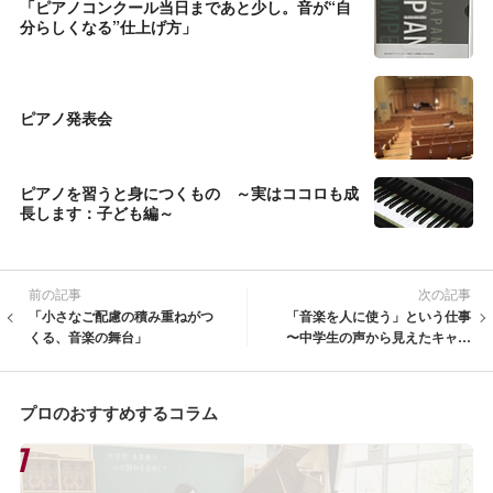
「ピアノコンクール当日まであと少し。音が“自
分らしくなる”仕上げ方」
ピアノ発表会
ピアノを習うと身につくもの ～実はココロも成
長します：子ども編～
前の記事
次の記事
「小さなご配慮の積み重ねがつ
「音楽を人に使う」という仕事
くる、音楽の舞台」
〜中学生の声から見えたキャリ
ア教育の手応え〜
プロのおすすめするコラム