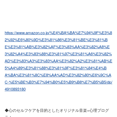
https://www.amazon.co.jp/%E4%BA%BA%E7%94%9F%E3%8
2%92%E6%80%9D%E3%81%86%E3%81%BE%E3%81%B
E%E3%81%AB%E3%82%AF%E3%83%AA%E3%82%A8%E
3%82%A4%E3%83%88%E3%81%97%E3%81%A6%E3%82%
AD%E3%83%A3%E3%83%AA%E3%82%A2%E3%81%AB%E
5%A4%89%E3%81%88%E3%81%9F%E3%81%84%E4%B
A%BA%E3%81%8C%E8%AA%AD%E3%82%80%E6%9C%A
C-%E5%BE%B3%E7%94%B0%E5%B9%B8%E7%B5%B5/dp/
4910893180
◆心のセルフケアを目的としたオリジナル音楽×心理プログ