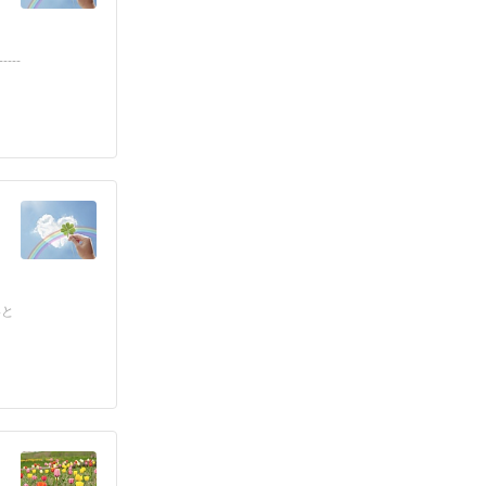
---
いと