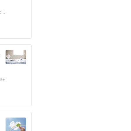
てし
し
理カ