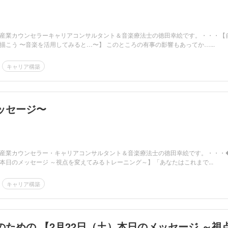
産業カウンセラーキャリアコンサルタント＆音楽療法士の徳田幸絵です。・・・【
描こう 〜音楽を活用してみると…〜】 このところの有事の影響もあってか…...
キャリア構築
ッセージ〜
産業カウンセラー・キャリアコンサルタント＆音楽療法士の徳田幸絵です。・・・
本日のメッセージ ～視点を変えてみるトレーニング～】「あなたはこれまで...
キャリア構築
のための 【2月22日（土）本日のメッセージ ～視