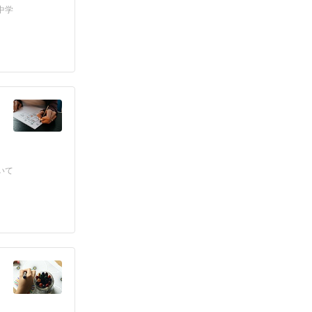
、中学
いて