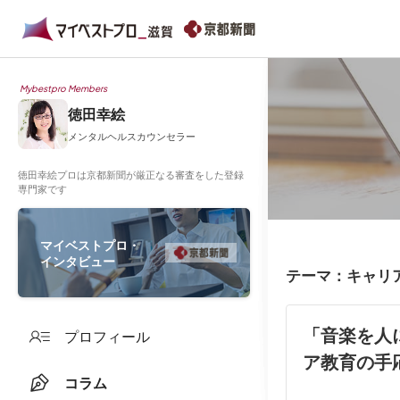
Mybestpro Members
徳田幸絵
メンタルヘルスカウンセラー
徳田幸絵プロは京都新聞が厳正なる審査をした登録
専門家です
マイベストプロ・
インタビュー
テーマ：キャリ
「音楽を人
プロフィール
ア教育の手
コラム