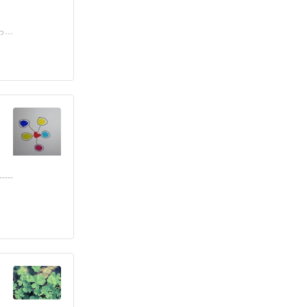
っ
----