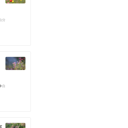
自分
◆自
点